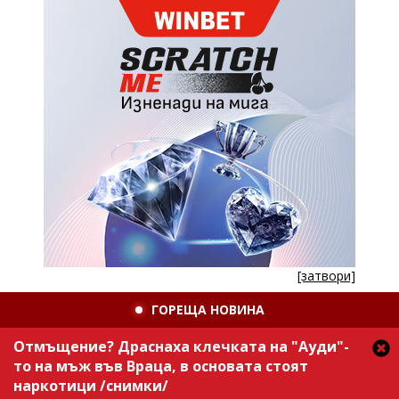
[затвори]
ГОРЕЩА НОВИНА
Отмъщение? Драснаха клечката на "Ауди"-
то на мъж във Враца, в основата стоят
наркотици /снимки/