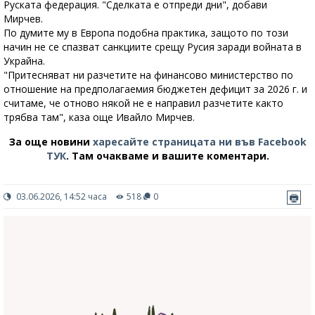
Руската федерация. "Сделката е отпреди дни", добави
Мирчев.
По думите му в Европа подобна практика, защото по този
начин не се спазват санкциите срещу Русия заради войната в
Украйна.
"Притесняват ни разчетите на финансово министерство по
отношение на предполагаемия бюджетен дефицит за 2026 г. и
считаме, че отново някой не е направил разчетите както
трябва там", каза още Ивайло Мирчев.
За още новини
харесайте страницата ни във Facebook
ТУК
.
Там очакваме и вашите коментари.
03.06.2026, 14:52 часа
518
0