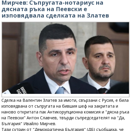
Мирчев: Съпругата-нотариус на
дясната ръка на Пеевски е
изповядвала сделката на Златев
Сделка на Валентин Златев за имоти, свързани с Русия, е била
изповядвана от съпругата на бившия шеф на закритата и
наново откритата пак Антикорупционна комисия и "дясна ръка
на Пеевски" Антон Славчев, твърди съпредседателят на "Да,
България" Ивайло Мирчев.
Тази сутрин от "Демократична България" (ДБ) съобщиха, че