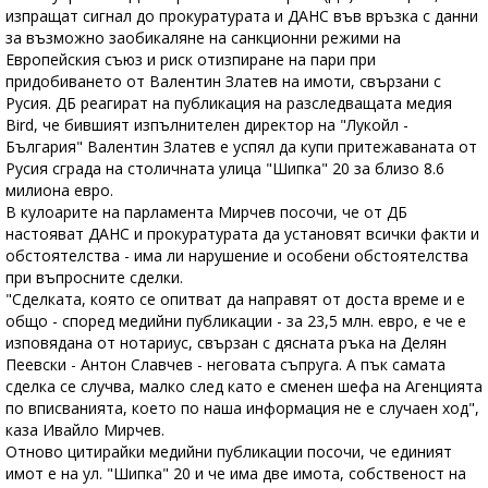
изпращат сигнал до прокуратурата и ДАНС във връзка с данни
за възможно заобикаляне на санкционни режими на
Европейския съюз и риск отизпиране на пари при
придобиването от Валентин Златев на имоти, свързани с
Русия. ДБ реагират на публикация на разследващата медия
Bird, че бившият изпълнителен директор на "Лукойл -
България" Валентин Златев е успял да купи притежаваната от
Русия сграда на столичната улица "Шипка" 20 за близо 8.6
милиона евро.
В кулоарите на парламента Мирчев посочи, че от ДБ
настояват ДАНС и прокуратурата да установят всички факти и
обстоятелства - има ли нарушение и особени обстоятелства
при въпросните сделки.
"Сделката, която се опитват да направят от доста време и е
общо - според медийни публикации - за 23,5 млн. евро, е че е
изповядана от нотариус, свързан с дясната ръка на Делян
Пеевски - Антон Славчев - неговата съпруга. А пък самата
сделка се случва, малко след като е сменен шефа на Агенцията
по вписванията, което по наша информация не е случаен ход",
каза Ивайло Мирчев.
Отново цитирайки медийни публикации посочи, че единият
имот е на ул. "Шипка" 20 и че има две имота, собственост на