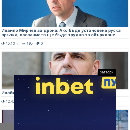
Ивайло Мирчев за дрона: Ако бъде установена руска
връзка, посланието ще бъде трудно за объркване
15:10 ч.
195
0
затвори
Ивайло Мирчев прогнозира нови протести наесен
12:47 ч.
447
0