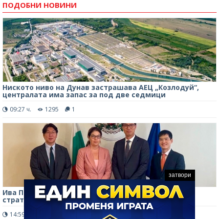
ПОДОБНИ НОВИНИ
Ниското ниво на Дунав застрашава АЕЦ „Козлодуй“,
централата има запас за под две седмици
09:27 ч.
1295
1
затвори
Ива Петрова: 7-и и 8-и блок на АЕЦ "Козлодуй" са
стратегически национален приоритет
14:59 ч.
377
0