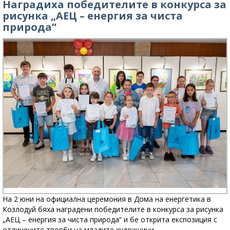
Наградиха победителите в конкурса за
рисунка „АЕЦ – енергия за чиста
природа”
На 2 юни на официална церемония в Дома на енергетика в
Козлодуй бяха наградени победителите в конкурсa за рисунка
„АЕЦ – енергия за чиста природа” и бе открита експозиция с
отличените творби на младите художници.