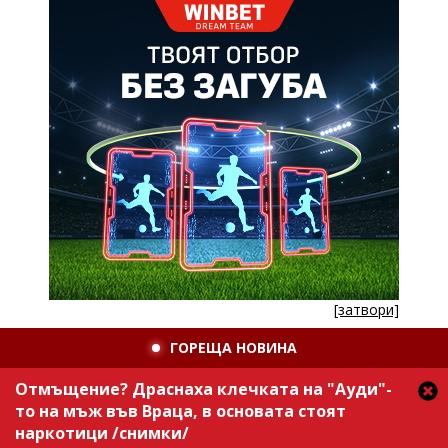
[затвори]
ГОРЕЩА НОВИНА
Отмъщение? Драснаха клечката на "Ауди"-
то на мъж във Враца, в основата стоят
наркотици /снимки/