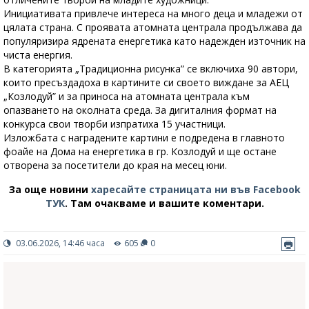
Инициативата привлече интереса на много деца и младежи от
цялата страна. С проявата атомната централа продължава да
популяризира ядрената енергетика като надежден източник на
чиста енергия.
В категорията „Традиционна рисунка” се включиха 90 автори,
които пресъздадоха в картините си своето виждане за АЕЦ
„Козлодуй” и за приноса на атомната централа към
опазването на околната среда. За дигиталния формат на
конкурса свои творби изпратиха 15 участници.
Изложбата с наградените картини е подредена в главното
фоайе на Дома на енергетика в гр. Козлодуй и ще остане
отворена за посетители до края на месец юни.
За още новини
харесайте страницата ни във Facebook
ТУК
.
Там очакваме и вашите коментари.
03.06.2026, 14:46 часа
605
0