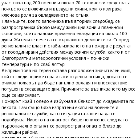
участваха над 200 военни и около 70 технически средства, а
по-късно се включиха и въздушни екипи, които изиграха
ключова роля за овладяването на огъня.
Пламъците, които започнаха във вторник следобед, се
разпространиха бързо между жилищни зони и планински
склонове, което наложи временна евакуация на около 100
души. Жителите вече са се върнали по домовете си. Според
регионалните власти стабилизирането на пожара е резултат
от координирани действия между всички служби, както и от
благоприятни метеорологични условия – по-ниски
температури и по-слаб вятър.
Въпреки това на терен остава разположен значителен екип,
който следи периметъра и гаси отделни огнища, докато се
очаква пожарът да бъде напълно овладян и впоследствие
потушен в следващите дни. Причините за възникването му все
още се изясняват.
Пожарът край Толедо е избухнал в близост до Академията по
пехота. Там също бяха изпратени екипи на военните и
регионалните служби, като ситуацията започна да се
подобрява. Нивото на опасност беше понижено, след като
първоначално огънят се разпространи опасно близо до
жилищни райони.