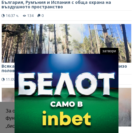
България, Румъния и Испания с обща охрана на
въздушното пространство
16:37 ч.
134
0
затвори
Всяка година у нас изгарят гори с площ колкото близо
половин Витоша
11:09 ч.
132
0
За осигуряване на правилното
функциониране на уебсайта ние използваме
„бисквитки“.
Повече информация
Пожари изпепелиха над 2 600 декара сухи треви в