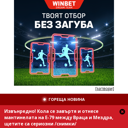
[затвори]
ГОРЕЩА НОВИНА
Извънредно! Кола се завъртя и отнесе
мантинелата на Е-79 между Враца и Мездра,
щетите са сериозни /снимки/