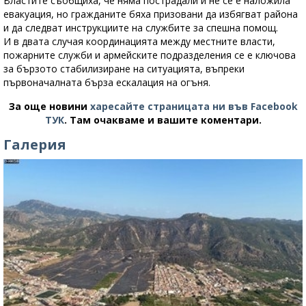
Властите съобщиха, че няма пострадали и не се е наложила
евакуация, но гражданите бяха призовани да избягват района
и да следват инструкциите на службите за спешна помощ.
И в двата случая координацията между местните власти,
пожарните служби и армейските подразделения се е ключова
за бързото стабилизиране на ситуацията, въпреки
първоначалната бърза ескалация на огъня.
За още новини
харесайте страницата ни във Facebook
ТУК
.
Там очакваме и вашите коментари.
Галерия