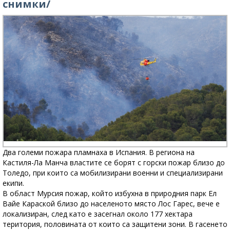
снимки/
Два големи пожара пламнаха в Испания. В региона на
Кастиля-Ла Манча властите се борят с горски пожар близо до
Толедо, при които са мобилизирани военни и специализирани
екипи.
В област Мурсия пожар, който избухна в природния парк Ел
Вайе Караской близо до населеното място Лос Гарес, вече е
локализиран, след като е засегнал около 177 хектара
територия, половината от които са защитени зони. В гасенето