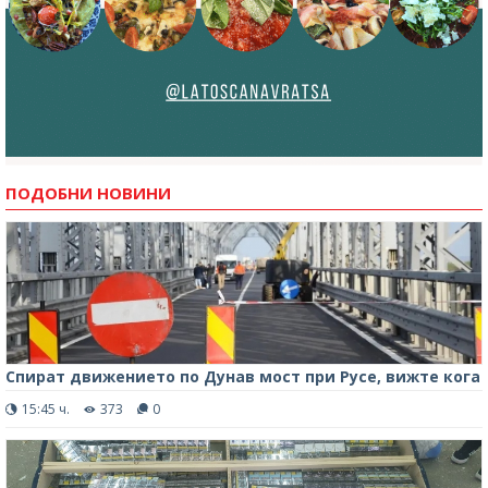
ПОДОБНИ НОВИНИ
Спират движението по Дунав мост при Русе, вижте кога
15:45 ч.
373
0