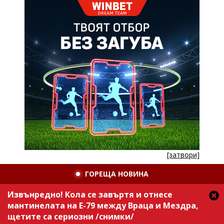
[затвори]
ГОРЕЩА НОВИНА
Извънредно! Кола се завъртя и отнесе
мантинелата на Е-79 между Враца и Мездра,
щетите са сериозни /снимки/