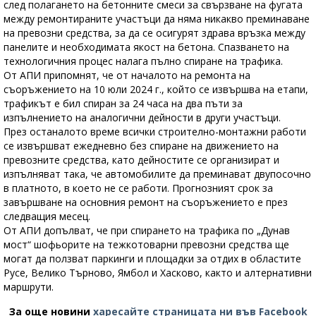
след полагането на бетонните смеси за свързване на фугата
между ремонтираните участъци да няма никакво преминаване
на превозни средства, за да се осигурят здрава връзка между
панелите и необходимата якост на бетона. Спазването на
технологичния процес налага пълно спиране на трафика.
От АПИ припомнят, че от началото на ремонта на
съоръжението на 10 юли 2024 г., който се извършва на етапи,
трафикът е бил спиран за 24 часа на два пъти за
изпълнението на аналогични дейности в други участъци.
През останалото време всички строително-монтажни работи
се извършват ежедневно без спиране на движението на
превозните средства, като дейностите се организират и
изпълняват така, че автомобилите да преминават двупосочно
в платното, в което не се работи. Прогнозният срок за
завършване на основния ремонт на съоръжението е през
следващия месец.
От АПИ допълват, че при спирането на трафика по „Дунав
мост“ шофьорите на тежкотоварни превозни средства ще
могат да ползват паркинги и площадки за отдих в областите
Русе, Велико Търново, Ямбол и Хасково, както и алтернативни
маршрути.
За още новини
харесайте страницата ни във Facebook