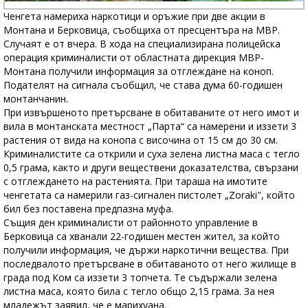
Ченгета намериха наркотици и оръжие при две акции в
Монтана и Берковица, съобщиха от пресцентъра на МВР.
Случаят е от вчера. В хода на специализирана полицейска
операция криминалисти от областната дирекция МВР-
Монтана получили информация за отглеждане на коноп.
Подателят на сигнала съобщил, че става дума 60-годишен
монтанчанин.
При извършеното претърсване в обитаваните от него имот и
вила в монтанската местност „Парта“ са намерени и иззети 3
растения от вида на конопа с височина от 15 см до 30 см.
Криминалистите са открили и суха зелена листна маса с тегло
0,5 грама, както и други веществени доказателства, свързани
с отглеждането на растенията. При тараша на имотите
ченгетата са намерили газ-сигнален пистолет „Zoraki", който
бил без поставена предпазна муфа.
Същия ден криминалисти от районното управление в
Берковица са хванали 22-годишен местен жител, за който
получили информация, че държи наркотични вещества. При
последвалото претърсване в обитаваното от него жилище в
града под Ком са иззети 3 топчета. Те съдържали зелена
листна маса, която била с тегло общо 2,15 грама. За нея
младежът заявил, че е марихуана.