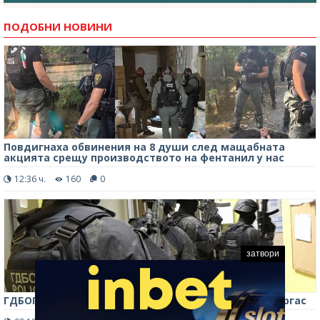
ПОДОБНИ НОВИНИ
Повдигнаха обвинения на 8 души след мащабната
акцията срещу производството на фентанил у нас
12:36 ч.
160
0
затвори
ГДБОП и СБУ закопчаха украински наркобарон в Бургас