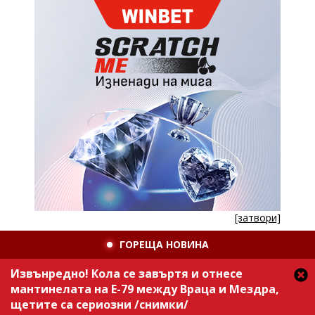
[затвори]
ГОРЕЩА НОВИНА
Извънредно! Кола се завъртя и отнесе
мантинелата на Е-79 между Враца и Мездра,
щетите са сериозни /снимки/