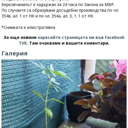
Берковчанинът е задържан за 24 часа по Закона за МВР.
По случаите са образувани досъдебни производства по чл.
354в, ал. 1 от НК и по чл. 354а, ал. 3, т. 1 от НК.
*Снимката е илюстративна
За още новини
харесайте страницата ни във Facebook
ТУК
.
Там очакваме и вашите коментари.
Галерия