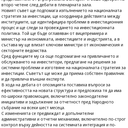
второ четене след дебати в пленарната зала.
Новият съвет ще подпомага изпълнението на националната
стратегия за инвестиции, ще координира действията между
институциите, ще идентифицира проблеми в инвестиционния
процес и ще следи за провеждането на инвестиционната
политика. Той ще бъде оглавяван от вицепремиера и
министър на икономиката, инвестициите и индустрията, а в
състава му ще влизат ключови министри от икономическия и
секторните ведомства.
Сред функциите му са още подпомагане на привличането и
обслужването на инвеститори, предлагане на решения за
системни проблеми и изготвяне на националната стратегия за
инвестиции. Съветът ще може да приема собствен правилник
и да привлича външни експерти.
В хода на дебата от опозицията поставиха въпроси за
ефективността на новата структура и предложиха тя да има
по-широки правомощия, включително законодателни
инициативи и задължение за отчетност пред Народното
събрание на всеки шест месеца.
С измененията се предвиждат и допълнителни
административни и отчетни механизми, включително по-строг
контрол върху дейността на системната интеграция и по-