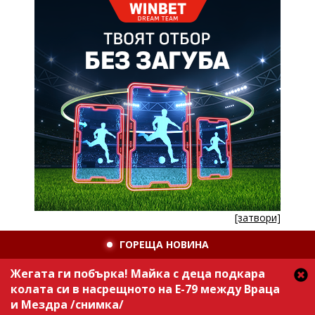
[затвори]
ГОРЕЩА НОВИНА
Жегата ги побърка! Майка с деца подкара
колата си в насрещното на Е-79 между Враца
и Мездра /снимка/