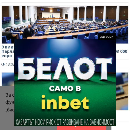
затвори
9 вида кафе, 4 вида чай и ядки за депутатите:
Парламентът обяви обществена поръчка за над 103 000
евро
13:03 ч.
306
0
За осигуряване на правилното
функциониране на уебсайта ние използваме
„бисквитки“.
Повече информация
Депутатите решиха колко дни ще е лятната им
ваканция, ето кога ще почиват
Приемам
12:36 ч.
448
0