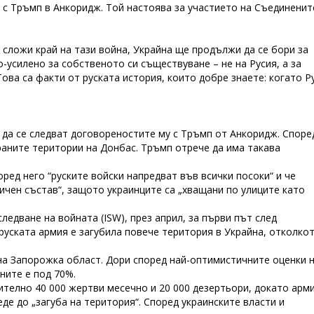
с Тръмп в Анкоридж. Той настоява за участието на Съединенит
е сложи край на тази война, Украйна ще продължи да се бори за
-усилено за собственото си съществуване – не на Русия, а за
Това са факти от руската история, които добре знаете: когато Р
а да се следват договореностите му с Тръмп от Анкоридж. Споре
раните територии на Донбас. Тръмп отрече да има такава
ред него “руските войски напредват във всички посоки“ и че
ичен състав“, защото украинците са „хващани по улиците като
едване на войната (ISW), през април, за първи път след
руската армия е загубила повече територия в Украйна, отколкот
на Запорожка област. Дори според най-оптимистичните оценки 
ните е под 70%.
ително 40 000 жертви месечно и 20 000 дезертьори, докато арм
еде до „загуба на територия“. Според украинските власти и