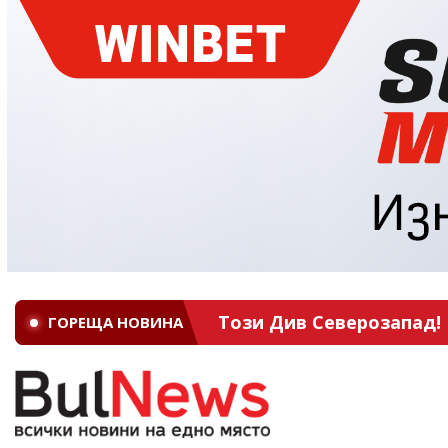
Този Див Северозапад! 
ГОРЕЩА НОВИНА