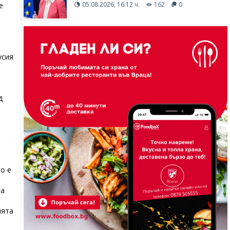
05.08.2026, 16:12 ч.
162
0
е
усия
д
о е
на
ията