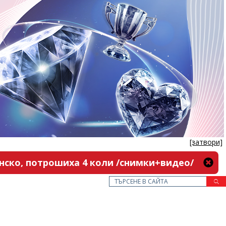
[затвори]
нско, потрошиха 4 коли /снимки+видео/