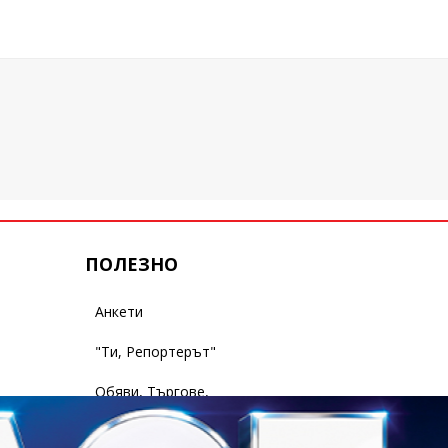
ПОЛЕЗНО
Анкети
"Ти, Репортерът"
Обяви, Търгове,
Съобщения