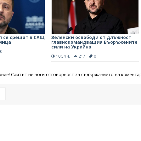
п се срещат в САЩ
Зеленски освободи от длъжност
мица
главнокомандващия Въоръжените
сили на Украйна
0
10:54 ч.
217
0
ние! Сайтът не носи отговорност за съдържанието на коментар