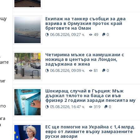
ещу
Екипаж на танкер съобщи за два
взрива в Ормузкия проток край
бреговете на Оман
06.08.2026, 09:27 ч.
49
0
Четирима мъже са намушкани с
.
ножица в центъра на Лондон,
шите
задържана е жена
06.08.2026, 09:09 ч.
81
0
тиг
Шокиращ случай в Гърция: Мъж
държал тялото на баща си във
фризер 2 години заради пенсията му
ито
05.08.2026, 16:47 ч.
319
0
ага
а
ЕС ще помогне на Украйна с 1,4 млрд.
евро от лихвите върху замразените
руски авоари