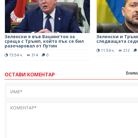
Зеленски е във Вашингтон за
Зеленски и Тръм
среща с Тръмп, който пък се бил
следващата сед
разочаровал от Путин
11:54 ч.
212
15:54 ч.
314
0
Внима
ОСТАВИ КОМЕНТАР