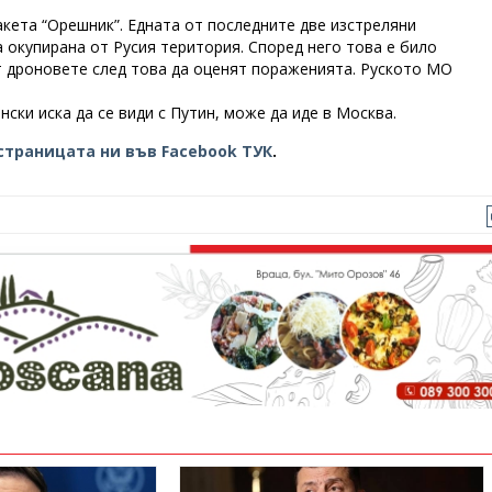
акета “Орешник”. Едната от последните две изстреляни
а окупирана от Русия територия. Според него това е било
ат дроновете след това да оценят пораженията. Руското МО
ски иска да се види с Путин, може да иде в Москва.
страницата ни във Facebook ТУК
.