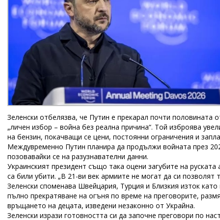
Зеленски отбелязва, че Путин е прекарал почти половината от
„личен избор – война без реална причина“. Той изброява увел
на бензин, покачващи се цени, постоянни ограничения и запл
Междувременно Путин планира да продължи войната през 2027 
позовавайки се на разузнавателни данни.
Украинският президент също така оцени загубите на руската а
са били убити. „В 21-ви век армиите не могат да си позволят 
Зеленски споменава Швейцария, Турция и Близкия изток като
пълно прекратяване на огъня по време на преговорите, размя
връщането на децата, изведени незаконно от Украйна.
Зеленски изрази готовността си да започне преговори по на