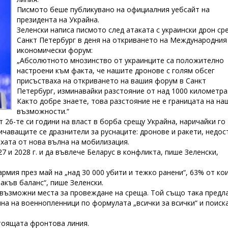
Писмото беше публикувано на официалния уебсайт на
президента на Украйна.
Зеленски написа писмото след атаката с украински дрон ср
Санкт Петербург в деня на откриването на Международния
икономически форум:
„Абсолютното мнозинство от украинците са положително
настроени към факта, че нашите дронове с голям обсег
присъстваха на откриването на вашия форум в Санкт
Петербург, изминавайки разстояние от над 1000 километра
Както добре знаете, това разстояние не е границата на на
възможности.“
 26-те си години на власт в борба срещу Украйна, наричайки го
ичаващите се дразнители за руснаците: дронове и ракети, недос
ахата от нова вълна на мобилизация.
и 2028 г. и да въвлече Беларус в конфликта, пише Зеленски,
рмия през май на „над 30 000 убити и тежко ранени“, 63% от ко
такъв баланс“, пише Зеленски.
 възможни места за провеждане на среща. Той също така предл
на на военнопленници по формулата „всички за всички“ и поиск
стоящата фронтова линия.