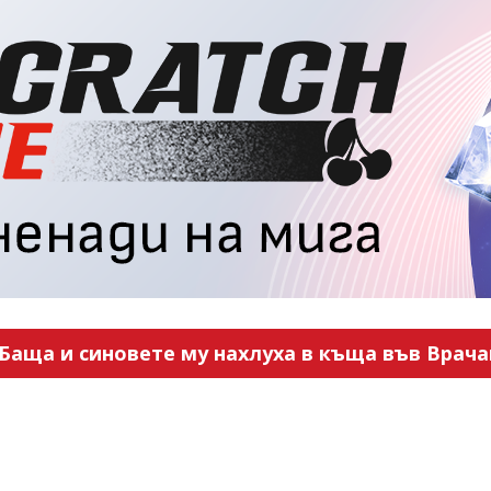
Баща и синовете му нахлуха в къща във Врача