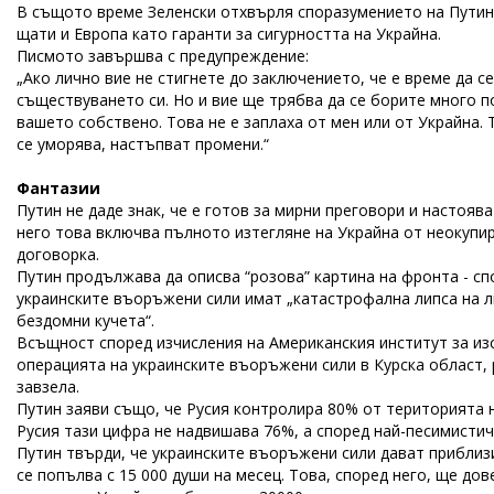
В същото време Зеленски отхвърля споразумението на Путин 
щати и Европа като гаранти за сигурността на Украйна.
Писмото завършва с предупреждение:
„Ако лично вие не стигнете до заключението, че е време да с
съществуването си. Но и вие ще трябва да се борите много по
вашето собствено. Това не е заплаха от мен или от Украйна. 
се уморява, настъпват промени.“
Фантазии
Путин не даде знак, че е готов за мирни преговори и настояв
него това включва пълното изтегляне на Украйна от неокупи
договорка.
Путин продължава да описва “розова” картина на фронта - спо
украинските въоръжени сили имат „катастрофална липса на л
бездомни кучета“.
Всъщност според изчисления на Американския институт за изсл
операцията на украинските въоръжени сили в Курска област, 
завзела.
Путин заяви също, че Русия контролира 80% от територията 
Русия тази цифра не надвишава 76%, а според най-песимистич
Путин твърди, че украинските въоръжени сили дават приблиз
се попълва с 15 000 души на месец. Това, според него, ще дов