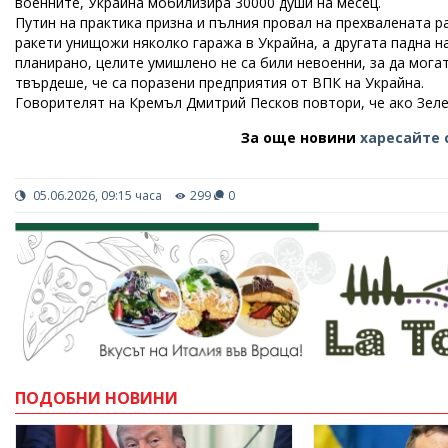
военните, Украйна мобилизира 30000 души на месец.
Путин на практика призна и пълния провал на прехвалената р
ракети унищожи няколко гаража в Украйна, а другата падна н
планирано, целите умишлено не са били невоенни, за да мог
твърдеше, че са поразени предприятия от ВПК на Украйна.
Говорителят на Кремъл Дмитрий Песков повтори, че ако Зелен
За още новини
харесайте 
05.06.2026, 09:15 часа
299
0
ПОДОБНИ НОВИНИ