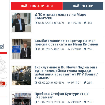
НАЙ - КОМЕНТИРАНИ
НАЙ - ЧЕТЕНИ
ДПС отряза главата на Миро
Комитски
04.09.2013, 09:47 ч.
179226
343
Бомба! Главният секретар на МВР
поиска оставката на Иван Кирилов
05.03.2015, 09:18 ч.
222070
269
Ексклузивно в BulNews! Падна още
една полицейска глава заради
избягалия арестант от РПУ Враца /
снимки/
08.02.2019, 09:46 ч.
971101
264
Пребиха Стефан Културиста в
„Карамел“
13.07.2013, 20:35 ч.
219922
236