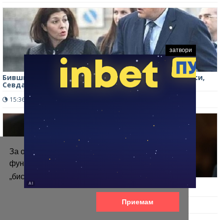
затвори
Бившият премиер Бойко Борисов сменя пиарката си,
Севда е аут
15:36 ч.
905
0
За осигуряване на правилното
функциониране на уебсайта ние използваме
„бисквитки“.
Повече информация
Демерджиев: Зад фирмите за мантинели прозира
фигурата на Бойко Борисов
Приемам
13:39 ч.
421
0