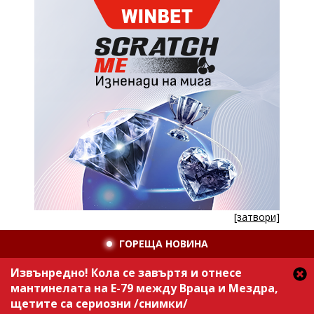
[затвори]
ГОРЕЩА НОВИНА
Извънредно! Кола се завъртя и отнесе
мантинелата на Е-79 между Враца и Мездра,
щетите са сериозни /снимки/