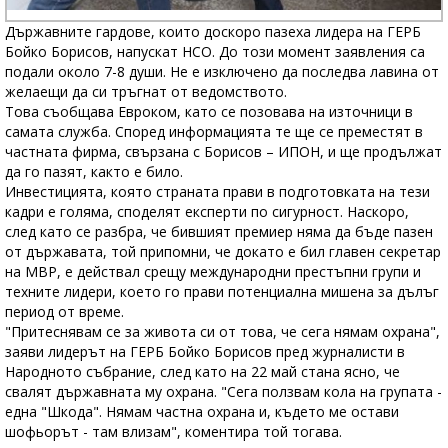
Държавните гардове, които доскоро пазеха лидера на ГЕРБ
Бойко Борисов, напускат НСО. До този момент заявления са
подали около 7-8 души. Не е изключено да последва лавина от
желаещи да си тръгнат от ведомството.
Това съобщава Евроком, като се позовава на източници в
самата служба. Според информацията те ще се преместят в
частната фирма, свързана с Борисов – ИПОН, и ще продължат
да го пазят, както е било.
Инвестицията, която страната прави в подготовката на тези
кадри е голяма, споделят експерти по сигурност. Наскоро,
след като се разбра, че бившият премиер няма да бъде пазен
от държавата, той припомни, че докато е бил главен секретар
на МВР, е действал срещу международни престъпни групи и
техните лидери, което го прави потенциална мишена за дълъг
период от време.
"Притеснявам се за живота си от това, че сега нямам охрана",
заяви лидерът на ГЕРБ Бойко Борисов пред журналисти в
Народното събрание, след като на 22 май стана ясно, че
свалят държавната му охрана. "Сега ползвам кола на групата -
една "Шкода". Нямам частна охрана и, където ме остави
шофьорът - там влизам", коментира той тогава.