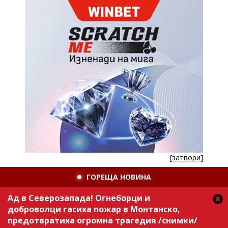
[затвори]
ГОРЕЩА НОВИНА
Ад в Северозапада! Огнеборци и
доброволци гасиха пожар в Монтанско,
предотвратиха огромна трагедия /снимки/