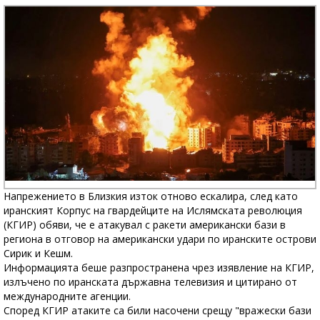
Напрежението в Близкия изток отново ескалира, след като
иранският Корпус на гвардейците на Ислямската революция
(КГИР) обяви, че е атакувал с ракети американски бази в
региона в отговор на американски удари по иранските острови
Сирик и Кешм.
Информацията беше разпространена чрез изявление на КГИР,
излъчено по иранската държавна телевизия и цитирано от
международните агенции.
Според КГИР атаките са били насочени срещу "вражески бази