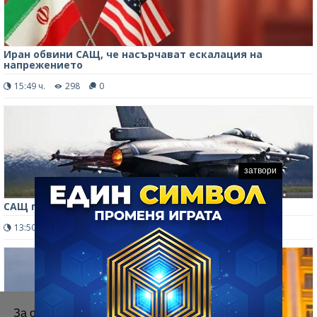
Иран обвини САЩ, че насърчават ескалация на
напрежението
15:49 ч.
298
0
затвори
САЩ пращат още изтребители в Близкия изток
13:50 ч.
250
0
За осигуряване на правилното