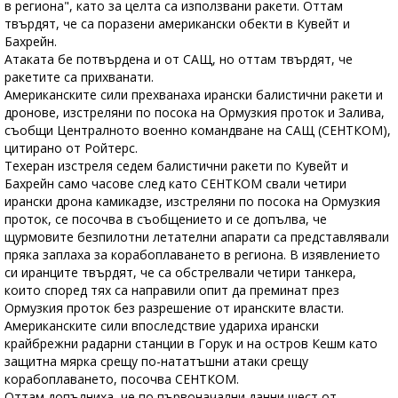
в региона", като за целта са използвани ракети. Оттам
твърдят, че са поразени американски обекти в Кувейт и
Бахрейн.
Атаката бе потвърдена и от САЩ, но оттам твърдят, че
ракетите са прихванати.
Американските сили прехванаха ирански балистични ракети и
дронове, изстреляни по посока на Ормузкия проток и Залива,
съобщи Централното военно командване на САЩ (СЕНТКОМ),
цитирано от Ройтерс.
Техеран изстреля седем балистични ракети по Кувейт и
Бахрейн само часове след като СЕНТКОМ свали четири
ирански дрона камикадзе, изстреляни по посока на Ормузкия
проток, се посочва в съобщението и се допълва, че
щурмовите безпилотни летателни апарати са представлявали
пряка заплаха за корабоплаването в региона. В изявлението
си иранците твърдят, че са обстрелвали четири танкера,
които според тях са направили опит да преминат през
Ормузкия проток без разрешение от иранските власти.
Американските сили впоследствие удариха ирански
крайбрежни радарни станции в Горук и на остров Кешм като
защитна мярка срещу по-нататъшни атаки срещу
корабоплаването, посочва СЕНТКОМ.
Оттам допълниха, че по първоначални данни шест от