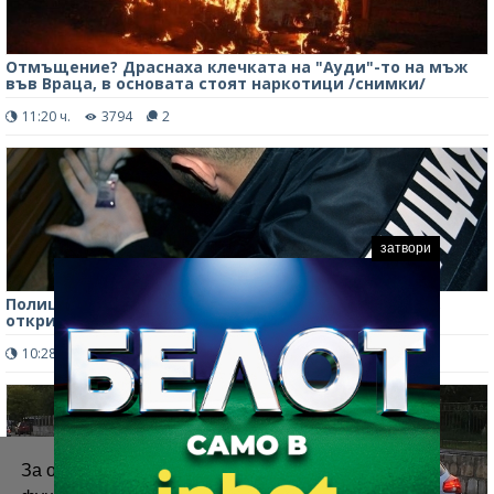
Отмъщение? Драснаха клечката на "Ауди"-то на мъж
във Враца, в основата стоят наркотици /снимки/
11:20 ч.
3794
2
затвори
Полицаи тарашиха дома на 23-годишен в Оряхово,
откриха дрога
10:28 ч.
973
0
За осигуряване на правилното