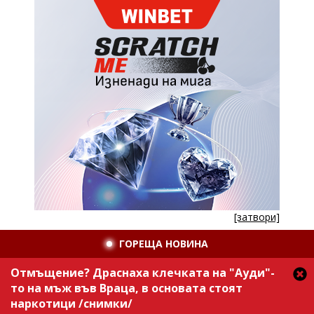
[затвори]
ГОРЕЩА НОВИНА
Отмъщение? Драснаха клечката на "Ауди"-
то на мъж във Враца, в основата стоят
наркотици /снимки/