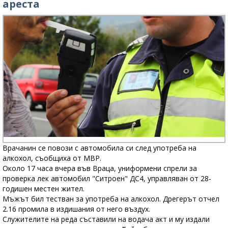
ареста
Врачанин се повози с автомобила си след употреба на
алкохол, съобщиха от МВР.
Около 17 часа вчера във Враца, униформени спрели за
проверка лек автомобил "Ситроен" ДС4, управляван от 28-
годишен местен жител.
Мъжът бил тестван за употреба на алкохол. Дрегерът отчел
2.16 промила в издишания от него въздух.
Служителите на реда съставили на водача акт и му издали