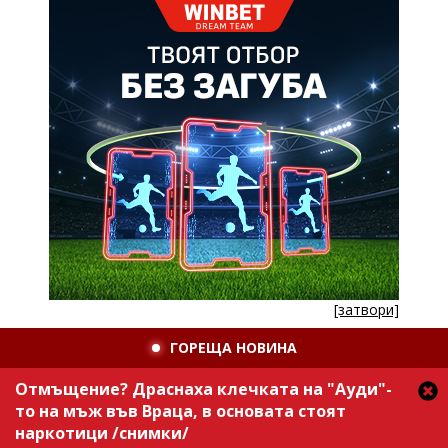
[затвори]
ГОРЕЩА НОВИНА
Отмъщение? Драснаха клечката на "Ауди"-
то на мъж във Враца, в основата стоят
наркотици /снимки/