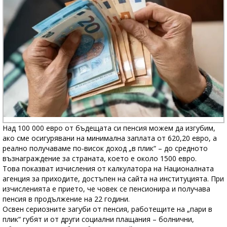
Над 100 000 евро от бъдещата си пенсия можем да изгубим,
ако сме осигурявани на минимална заплата от 620,20 евро, а
реално получаваме по-висок доход „в плик“ – до средното
възнаграждение за страната, което е около 1500 евро.
Това показват изчисления от калкулатора на Националната
агенция за приходите, достъпен на сайта на институцията. При
изчисленията е прието, че човек се пенсионира и получава
пенсия в продължение на 22 години.
Освен сериозните загуби от пенсия, работещите на „пари в
плик“ губят и от други социални плащания – болнични,