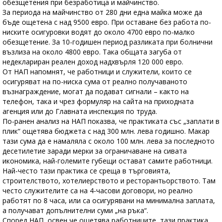
обезщетения при безработица и майчинство.
За периода на майчинство от 280 дни една майка може да
бъде ощетена с над 9500 евро. При оставане без работа по-
ниските осигуровки водят до около 4700 евро по-малко
обезщетение. За 10-годишен период разликата при болнични
възлиза на около 4800 евро. Така общата загуба от
недеклариран реален доход надхвърля 120 000 евро.
От НАП напомнят, че работници и служители, които се
осигуряват на по-ниска сума от реално получаваното
възнаграждение, могат да подават сигнали – както на
телефон, така и чрез формуляр на сайта на приходната
агенция или до Главната инспекция по труда.
По-ранен анализ на НАП показва, че практиката със „заплати в
плик“ ощетява бюджета с над 300 млн. лева годишно. Макар
тази сума да е намаляла с около 100 млн. лева за последното
десетилетие заради мерки за ограничаване на сивата
икономика, най-големите губещи остават самите работници.
Най-често тази практика се среща в търговията,
строителството, хотелиерството и ресторантьорството. Там
често служителите са на 4-часови договори, но реално
работят по 8 часа, или са осигурявани на минимална заплата,
а получават допълнителни суми „на ръка“.
Според НАП, освен че ощетява работниците, тази практика