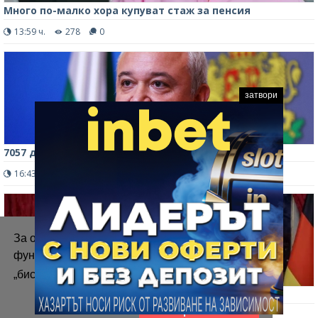
Много по-малко хора купуват стаж за пенсия
13:59 ч.
278
0
затвори
7057 души вземат пенсия и заплата в МВР
16:43 ч.
658
1
За осигуряване на правилното
функциониране на уебсайта ние използваме
„бисквитки“.
Повече информация
Русия загуби инициативата във войната
Приемам
16:22 ч.
385
0