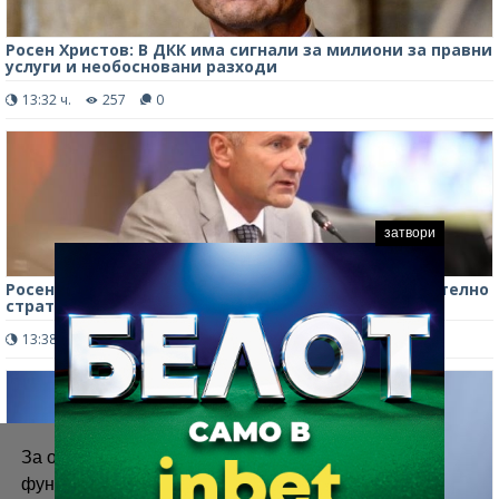
Росен Христов: В ДКК има сигнали за милиони за правни
услуги и необосновани разходи
13:32 ч.
257
0
затвори
Росен Христов: Договорът с "Боташ" е от изключително
стратегическо значение за България
13:38 ч.
645
0
За осигуряване на правилното
функциониране на уебсайта ние използваме