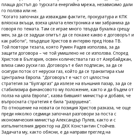
плаща достъп до турската енергийна мрежа, независимо дали
го ползва или не.
"Когато започнах да изваждам фактите, прокуратура и КПК
влязоха вкъщи, взеха цялата електроника и ми забраниха да
говоря по темата. Там се играе много твърда бухалка срещу
мен, за да се задуши опитът да се покаже какво е договорът и
как работи", твърдеше Христов в интервю пред Нова ТВ.
Той повтори тезата, която Румен Радев използва, за да
защити договора – че той умишлено не се използва. Според
Христов в България, освен количествата газ от Азербайджан,
влиза само руски газ. Договорът е бил подписан, за да се
осигури поток от неруски газ, който да се транзитира към
Централна Европа. "Договорът е част от цялостна
стратегия за “Булгаргаз” да излезе на външния пазар, за да се
стабилизира финансовото му положение, както и да бъдем от
полза на цяла Европа", казва бившият министър и добавя, че
въпросната стратегия е била "разрушена".
По отношение на новата си позиция Христов разказа, че още
преди няколко седмици започнал разговори за поста с
икономическия министър Александър Пулев, както и с
изпълнителния директор на ДКК Константин Стойчев.
Задачата му, както обясни, е да направи преглед на