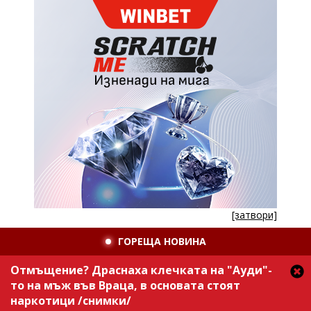
[затвори]
ГОРЕЩА НОВИНА
Отмъщение? Драснаха клечката на "Ауди"-
то на мъж във Враца, в основата стоят
наркотици /снимки/