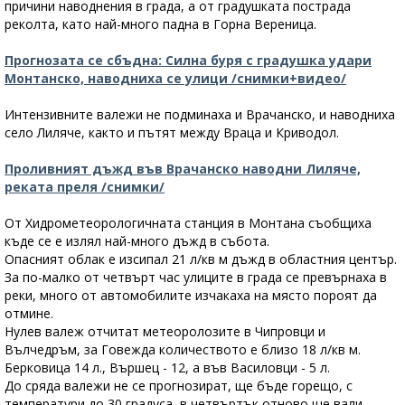
причини наводнения в града, а от градушката пострада
реколта, като най-много падна в Горна Вереница.
Прогнозата се сбъдна: Силна буря с градушка удари
Монтанско, наводниха се улици /снимки+видео/
Интензивните валежи не подминаха и Врачанско, и наводниха
село Лиляче, както и пътят между Враца и Криводол.
Проливният дъжд във Врачанско наводни Лиляче,
реката преля /снимки/
От Хидрометеорологичната станция в Монтана съобщиха
къде се е излял най-много дъжд в събота.
Опасният облак е изсипал 21 л/кв м дъжд в областния център.
За по-малко от четвърт час улиците в града се превърнаха в
реки, много от автомобилите изчакаха на място пороят да
отмине.
Нулев валеж отчитат метеоролозите в Чипровци и
Вълчедръм, за Говежда количеството е близо 18 л/кв м.
Берковица 14 л., Вършец - 12, а във Василовци - 5 л.
До сряда валежи не се прогнозират, ще бъде горещо, с
температури до 30 градуса, в четвъртък отново ще вали,