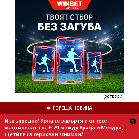
[затвори]
ГОРЕЩА НОВИНА
Извънредно! Кола се завъртя и отнесе
мантинелата на Е-79 между Враца и Мездра,
щетите са сериозни /снимки/