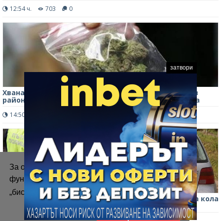
12:54 ч.
703
0
затвори
Хванат в крачка! Ченгета задържаха наркодилър в
района на жп гарата в Бойчиновци, преспа в ареста
14:50 ч.
536
0
За осигуряване на правилното
функциониране на уебсайта ние използваме
„бисквитки“.
Повече информация
Безумие в Монтанско! Хванаха 15-годишен да юрка кола
без номера, получил разрешение от майка си
Приемам
11:27 ч.
2413
0