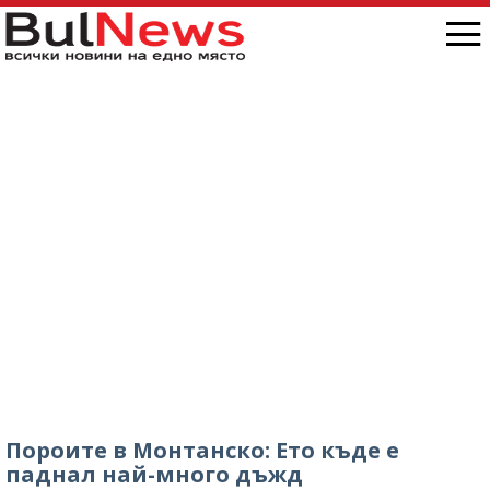
Пороите в Монтанско: Ето къде е
паднал най-много дъжд