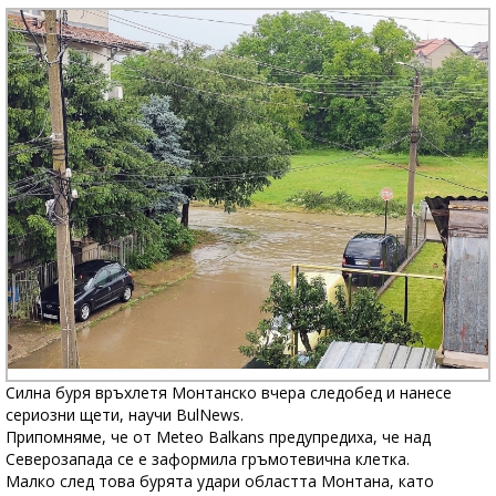
Силна буря връхлетя Монтанско вчера следобед и нанесе
сериозни щети, научи BulNews.
Припомняме, че от Meteo Balkans предупредиха, че над
Северозапада се е заформила гръмотевична клетка.
Малко след това бурята удари областта Монтана, като