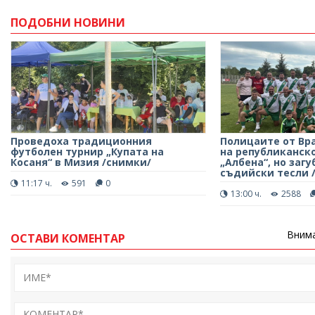
ПОДОБНИ НОВИНИ
Проведоха традиционния
Полицаите от Вр
футболен турнир „Купата на
на републиканско
Косаня“ в Мизия /снимки/
„Албена“, но загу
съдийски тесли 
11:17 ч.
591
0
13:00 ч.
2588
Внима
ОСТАВИ КОМЕНТАР