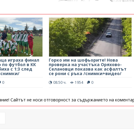
аца играха финал
Горко им на шофьорите! Нова
 по футбол в КК
проверка на участъка Оряхово-
биха с 1:3 след
Селановци показва как асфалтът
/снимки/
се рони с ръка /снимки+видео/
0
08:50 ч.
1954
0
ние! Сайтът не носи отговорност за съдържанието на коментар