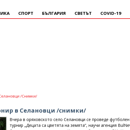
ИКА
СПОРТ
БЪЛГАРИЯ
СВЕТЪТ
COVID-19
 Селановци /снимки/
урнир в Селановци /снимки/
Вчера в оряховското село Селановци се проведе футболен
турнир „Децата са цветята на земята“, научи агенция BulNe