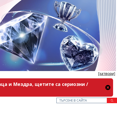
[затвори]
ца и Мездра, щетите са сериозни /