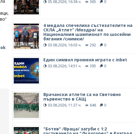
ола
05.08.2026, 16:38 ч.
365
0
вци,
ово“
4 медала спечелиха състезателите на
СКЛА „Атлет“ /Мездра/ на
Националния шампионат по шосейни
бягания /снимки/
03.08.2026, 16:03 ч.
292
0
ook
Един символ променя играта с inbet
03.08.2026, 14:51 ч.
395
0
Врачански атлети са на Световно
първенство в САЩ
03.08.2026, 11:27 ч.
648
0
"Ботев" /Враца/ загуби с 1:2
гостуването на "Лудогорец" в Разград