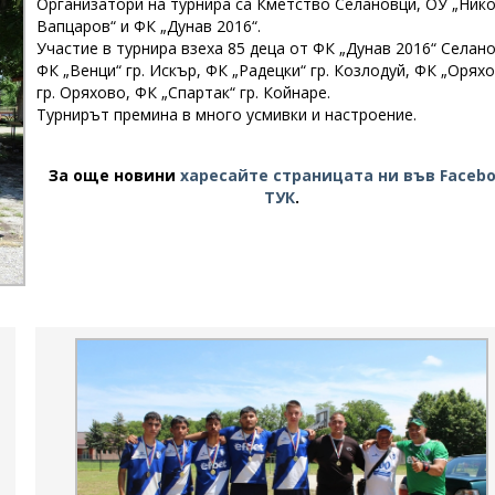
Организатори на турнира са Кметство Селановци, ОУ „Ник
Вапцаров“ и ФК „Дунав 2016“.
Участие в турнира взеха 85 деца от ФК „Дунав 2016“ Селано
ФК „Венци“ гр. Искър, ФК „Радецки“ гр. Козлодуй, ФК „Орях
гр. Оряхово, ФК „Спартак“ гр. Койнаре.
Турнирът премина в много усмивки и настроение.
За още новини
харесайте страницата ни във Faceb
ТУК
.