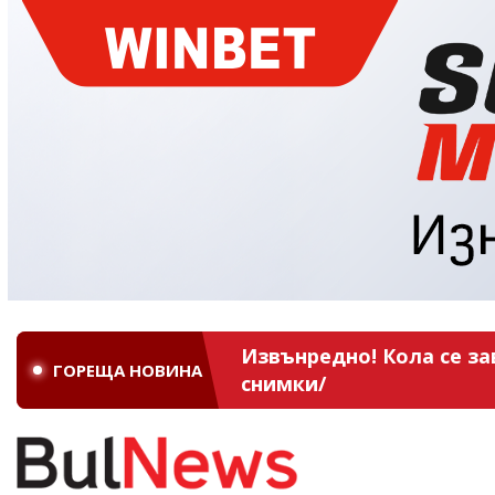
Извънредно! Кола се за
ГОРЕЩА НОВИНА
снимки/