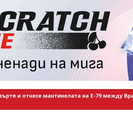
въртя и отнесе мантинелата на Е-79 между Вра