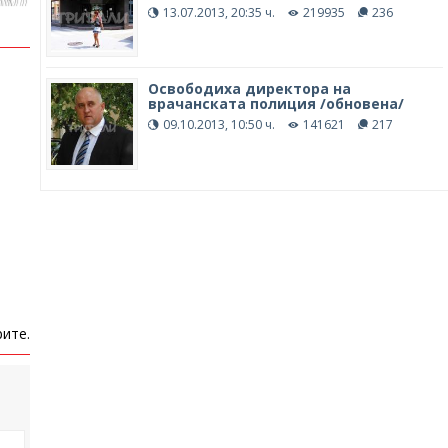
13.07.2013, 20:35 ч.
219935
236
Освободиха директора на
врачанската полиция /обновена/
09.10.2013, 10:50 ч.
141621
217
ите.