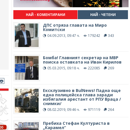
НАЙ - КОМЕНТИРАНИ
НАЙ - ЧЕТЕНИ
ДПС отряза главата на Миро
Комитски
04.09.2013, 09:47 ч.
179242
343
Бомба! Главният секретар на МВР
поиска оставката на Иван Кирилов
05.03.2015, 09:18 ч.
222085
269
Ексклузивно в BulNews! Падна още
една полицейска глава заради
избягалия арестант от РПУ Враца /
снимки/
08.02.2019, 09:46 ч.
971119
264
Пребиха Стефан Културиста в
„Карамел“