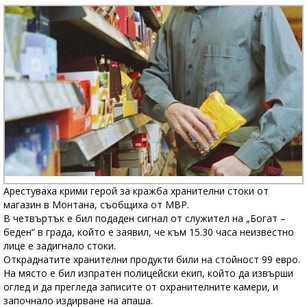
Арестуваха крими герой за кражба хранителни стоки от
магазин в Монтана, съобщиха от МВР.
В четвъртък е бил подаден сигнал от служител на „Богат –
беден“ в града, който е заявил, че към 15.30 часа неизвестно
лице е задигнало стоки.
Откраднатите хранителни продукти били на стойност 99 евро.
На място е бил изпратен полицейски екип, който да извърши
оглед и да прегледа записите от охранителните камери, и
започнало издирване на апаша.