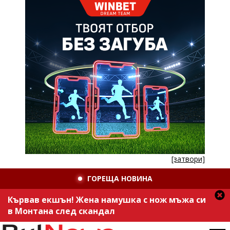
[затвори]
ГОРЕЩА НОВИНА
Кървав екшън! Жена намушка с нож мъжа си
в Монтана след скандал