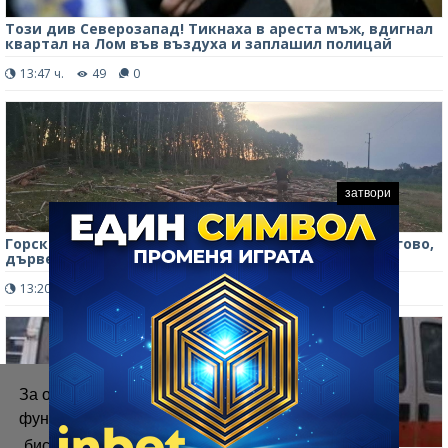
Този див Северозапад! Тикнаха в ареста мъж, вдигнал
квартал на Лом във въздуха и заплашил полицай
13:47 ч.
49
0
затвори
Горски служители установиха незаконна сеч в Брегово,
дървесината е задържана /снимки/
13:20 ч.
165
0
За осигуряване на правилното
функциониране на уебсайта ние използваме
„бисквитки“.
Повече информация