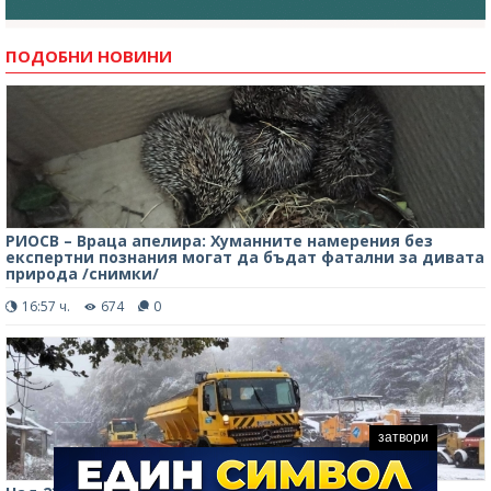
ПОДОБНИ НОВИНИ
РИОСВ – Враца апелира: Хуманните намерения без
експертни познания могат да бъдат фатални за дивата
природа /снимки/
16:57 ч.
674
0
затвори