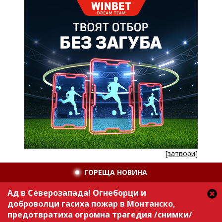
[затвори]
ГОРЕЩА НОВИНА
Ад в Северозапада! Огнеборци и
доброволци гасиха пожар в Монтанско,
предотвратиха огромна трагедия /снимки/