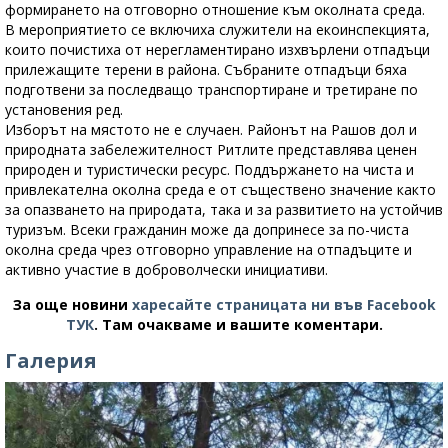
формирането на отговорно отношение към околната среда.
В мероприятието се включиха служители на екоинспекцията,
които почистиха от нерегламентирано изхвърлени отпадъци
прилежащите терени в района. Събраните отпадъци бяха
подготвени за последващо транспортиране и третиране по
установения ред.
Изборът на мястото не е случаен. Районът на Рашов дол и
природната забележителност Ритлите представлява ценен
природен и туристически ресурс. Поддържането на чиста и
привлекателна околна среда е от съществено значение както
за опазването на природата, така и за развитието на устойчив
туризъм. Всеки гражданин може да допринесе за по-чиста
околна среда чрез отговорно управление на отпадъците и
активно участие в доброволчески инициативи.
За още новини
харесайте страницата ни във Facebook
ТУК
.
Там очакваме и вашите коментари.
Галерия