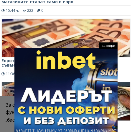
магазините стават само в евро
15:44 ч.
222
0
затвори
Еврото силно поевтинява спрямо йената след
съвместната интервенция на САЩ и Япония
11:36 ч.
335
0
За осигуряване на правилното
функциониране на уебсайта ние използваме
„бисквитки“.
Повече информация
Еврото запазва позиции спрямо щатския долар в
междубанковата търговия