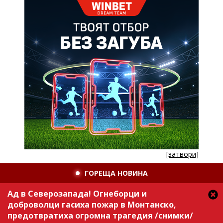
[затвори]
ГОРЕЩА НОВИНА
Ад в Северозапада! Огнеборци и
доброволци гасиха пожар в Монтанско,
предотвратиха огромна трагедия /снимки/