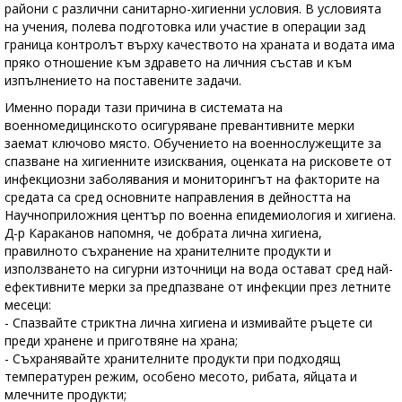
райони с различни санитарно-хигиенни условия. В условията
на учения, полева подготовка или участие в операции зад
граница контролът върху качеството на храната и водата има
пряко отношение към здравето на личния състав и към
изпълнението на поставените задачи.
Именно поради тази причина в системата на
военномедицинското осигуряване превантивните мерки
заемат ключово място. Обучението на военнослужещите за
спазване на хигиенните изисквания, оценката на рисковете от
инфекциозни заболявания и мониторингът на факторите на
средата са сред основните направления в дейността на
Научноприложния център по военна епидемиология и хигиена.
Д-р Караканов напомня, че добрата лична хигиена,
правилното съхранение на хранителните продукти и
използването на сигурни източници на вода остават сред най-
ефективните мерки за предпазване от инфекции през летните
месеци:
- Спазвайте стриктна лична хигиена и измивайте ръцете си
преди хранене и приготвяне на храна;
- Съхранявайте хранителните продукти при подходящ
температурен режим, особено месото, рибата, яйцата и
млечните продукти;