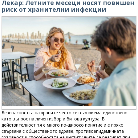
Лекар: Летните месеци носят повишен
риск от хранителни инфекции
Безопасността на храните често се възприема единствено
като въпрос на личен избор и битова култура. В
действителност тя е много по-широко понятие и е пряко
свързана с общественото здраве, противоепидемичната
готовност и способността на институциите да реагират при