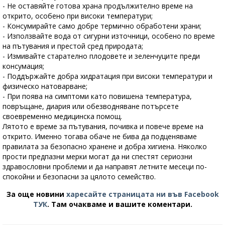
- Не оставяйте готова храна продължително време на
открито, особено при високи температури;
- Консумирайте само добре термично обработени храни;
- Използвайте вода от сигурни източници, особено по време
на пътувания и престой сред природата;
- Измивайте старателно плодовете и зеленчуците преди
консумация;
- Поддържайте добра хидратация при високи температури и
физическо натоварване;
- При поява на симптоми като повишена температура,
повръщане, диария или обезводняване потърсете
своевременно медицинска помощ.
Лятото е време за пътувания, почивка и повече време на
открито. Именно тогава обаче не бива да подценяваме
правилата за безопасно хранене и добра хигиена. Няколко
прости предпазни мерки могат да ни спестят сериозни
здравословни проблеми и да направят летните месеци по-
спокойни и безопасни за цялото семейство.
За още новини
харесайте страницата ни във Facebook
ТУК
.
Там очакваме и вашите коментари.