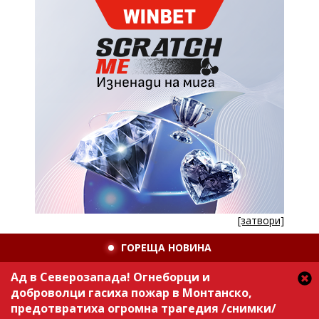
[затвори]
ГОРЕЩА НОВИНА
Ад в Северозапада! Огнеборци и
доброволци гасиха пожар в Монтанско,
предотвратиха огромна трагедия /снимки/