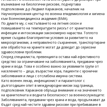
възникване на биологични рискове, подчертава
подполковник д-р Людмил Караканов, началник на
Научноприложния център по военна епидемиология и хигиена
към Военномедицинска академия (ВМА).
По думите му, с настъпването на летния сезон и
повишаването на температурите рискът от хранителни
инфекции и интоксикации закономерно нараства. Топлото
време създава благоприятни условия за развитието на
микроорганизми, а неправилното съхранение, транспортиране
или обработка на храните могат да доведат до сериозни
здравословни проблеми.
Според специалиста, превенцията остава най-ефективното
средство за ограничаване на заболяванията, предавани чрез
храни и вода. Това е особено важно за уязвимите групи от
населението – деца, възрастни хора, пациенти с хронични
заболявания и лица с отслабена имунна система.
Като военен лекар, инфекционист и паразитолог с
дългогодишен опит в международни мисии зад граница,
подполковник Караканов обръща внимание и на значението
на хранителната и водната безопасност за военнослужещите:
Заболяванията, предавани чрез храна и вода, продължават да
бъдат сред най-честите здравни рискове при пребиваване в