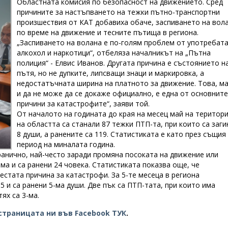
Областната комисия по безопасност на движението. Сред
причините за настъпването на тежки пътно-транспортни
произшествия от КАТ добавиха обаче, заспиването на вол
по време на движение и тесните пътища в региона.
„Заспиването на волана е по-голям проблем от употребата
алкохол и наркотици“, отбеляза началникът на „Пътна
полиция“ - Елвис Иванов. Другата причина е състоянието н
пътя, но не дупките, липсващи знаци и маркировка, а
недостатъчната ширина на платното за движение. Това, м
и да не може да се докаже официално, е една от основните
причини за катастрофите“, заяви той.
От началото на годината до края на месец май на територ
на областта са станали 87 тежки ПТП-та, при които са заги
8 души, а ранените са 119. Статистиката е като през същия
период на миналата година.
ранично, най-често заради промяна посоката на движение или
ма и са ранени 24 човека. Статистиката показва още, че
естата причина за катастрофи. За 5-те месеца в региона
5 и са ранени 5-ма души. Две пък са ПТП-тата, при които има
ях са 3-ма.
страницата ни във Facebook ТУК
.