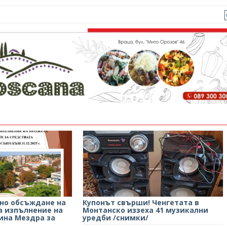
чно обсъждане на
Купонът свърши! Ченгетата в
а изпълнение на
Монтанско иззеха 41 музикални
ина Мездра за
уредби /снимки/