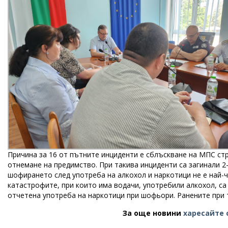
Причина за 16 от пътните инциденти е сблъскване на МПС ст
отнемане на предимство. При такива инциденти са загинали 2-
шофирането след употреба на алкохол и наркотици не е най-ч
катастрофите, при които има водачи, употребили алкохол, са 
отчетена употреба на наркотици при шофьори. Ранените при т
За още новини
харесайте 