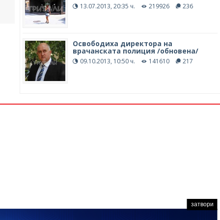
13.07.2013, 20:35 ч.
219926
236
Освободиха директора на
врачанската полиция /обновена/
09.10.2013, 10:50 ч.
141610
217
затвори