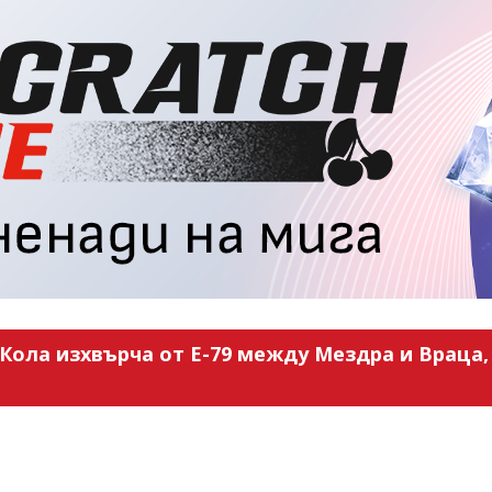
Кола изхвърча от Е-79 между Мездра и Враца, 