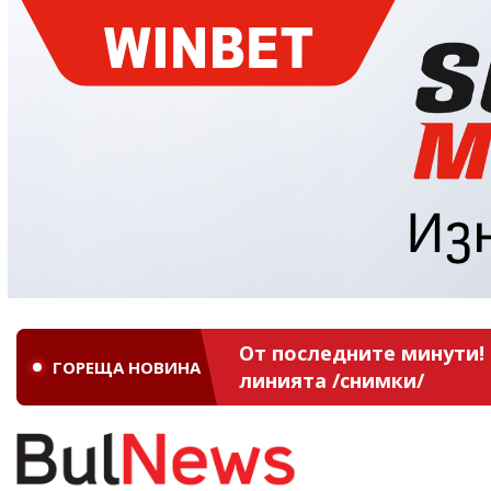
От последните минути! 
ГОРЕЩА НОВИНА
линията /снимки/