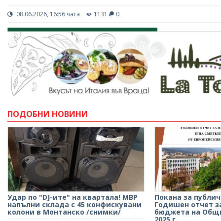
08.06.2026, 16:56 часа
1131
0
ПОДОБНИ НОВИНИ
Удар по "DJ-ите" на квартала! МВР
Покана за публи
напълни склада с 45 конфискувани
Годишен отчет з
колони в Монтанско /снимки/
бюджета на Общ
2025 г.