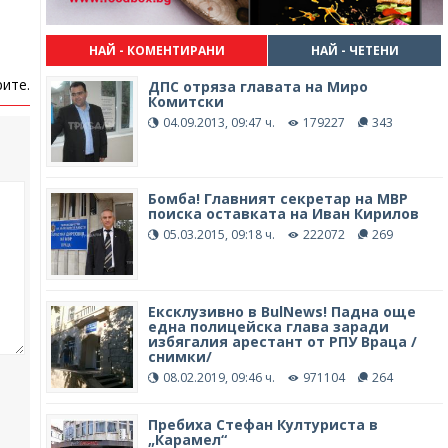
НАЙ - КОМЕНТИРАНИ
НАЙ - ЧЕТЕНИ
ите.
ДПС отряза главата на Миро
Комитски
04.09.2013, 09:47 ч.
179227
343
Бомба! Главният секретар на МВР
поиска оставката на Иван Кирилов
05.03.2015, 09:18 ч.
222072
269
Ексклузивно в BulNews! Падна още
една полицейска глава заради
избягалия арестант от РПУ Враца /
снимки/
08.02.2019, 09:46 ч.
971104
264
Пребиха Стефан Културиста в
„Карамел“