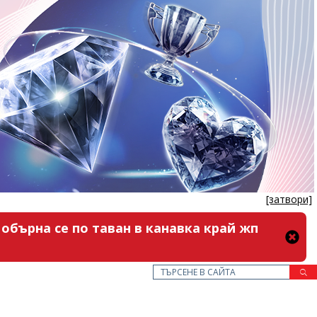
[затвори]
обърна се по таван в канавка край жп