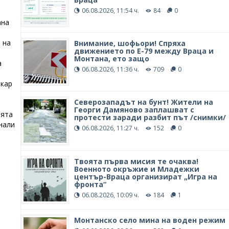
06.08.2026, 11:54 ч.
84
0
ана
 на
Внимание, шофьори! Спряха
движението по Е-79 между Враца и
Монтана, ето защо
а
06.08.2026, 11:36 ч.
709
0
акар
Северозападът на бунт! Жители на
Георги Дамяново заплашват с
ията
протести заради разбит път /снимки/
нали
06.08.2026, 11:27 ч.
152
0
Твоята първа мисия те очаква!
Военното окръжие и Младежки
център-Враца организират „Игра на
фронта“
06.08.2026, 10:09 ч.
184
1
Монтанско село мина на воден режим