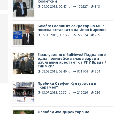
Комитски
04.09.2013, 09:47 ч.
179227
343
Бомба! Главният секретар на МВР
поиска оставката на Иван Кирилов
05.03.2015, 09:18 ч.
222074
269
Ексклузивно в BulNews! Падна още
една полицейска глава заради
избягалия арестант от РПУ Враца /
снимки/
08.02.2019, 09:46 ч.
971104
264
Пребиха Стефан Културиста в
„Карамел“
13.07.2013, 20:35 ч.
219926
236
Освободиха директора на