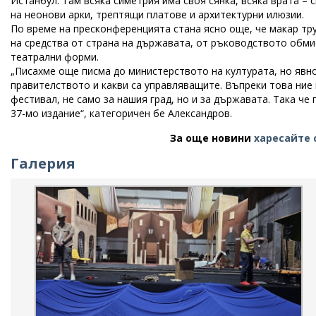
Истанбул. Там всяка симетрия има своя сянка, всяка врата –
на неонови арки, трептящи платове и архитектурни илюзии.
По време на пресконференцията стана ясно още, че макар тру
на средства от страна на държавата, от ръководството обми
театрални форми.
„Писахме още писма до министерството на културата, но явно
правителството и какви са управляващите. Въпреки това ние
фестивал, не само за нашия град, но и за държавата. Така ч
37-мо издание“, категоричен бе Александров.
За още новини
харесайте 
Галерия