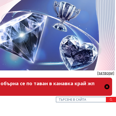
[затвори]
обърна се по таван в канавка край жп