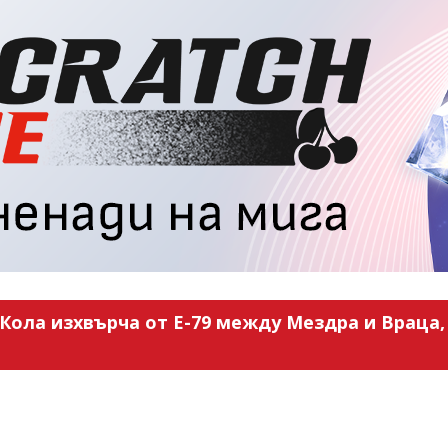
Кола изхвърча от Е-79 между Мездра и Враца, 