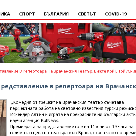
ИКА
СПОРТ
БЪЛГАРИЯ
СВЕТЪТ
COVID-19
тавление В Репертоара На Врачанския Театър, Вижте Кой Е Той /сни
представление в репертоара на Врачанс
„Комедия от грешки“ на Врачанския театър съчетава
перфектната работа на световно известния турски режись
Искендер Алтън и играта на прекрасните ни български акть
научи агенция BulNews.
Премиерата на представлението е на 11 юни от 19 часа на
голямата сцена на театъра във Враца, стана ясно по време