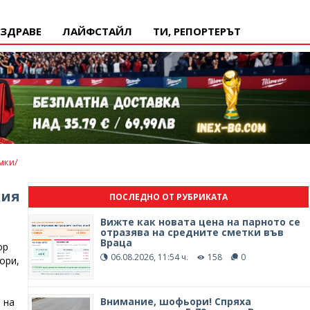
ЗДРАВЕ
ЛАЙФСТАЙЛ
ТИ, РЕПОРТЕРЪТ
мки/
кия
ПОСЛЕДНО ОТ РУБРИКАТА
Вижте как новата цена на парното се
отразява на средните сметки във
Враца
ор
06.08.2026, 11:54 ч.
158
0
ори,
Внимание, шофьори! Спряха
 на