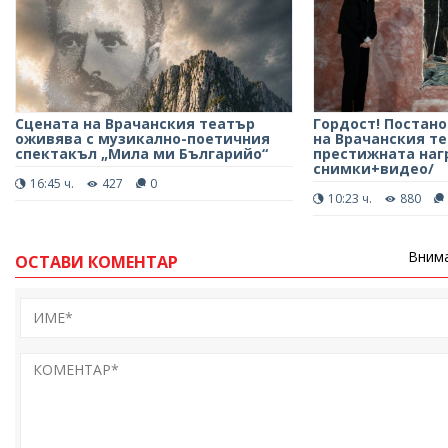
Сцената на Врачанския театър
Гордост! Постано
оживява с музикално-поетичния
на Врачанския т
спектакъл „Мила ми Българийо“
престижната нагр
снимки+видео/
16:45 ч.
427
0
10:23 ч.
880
Внима
ОСТАВИ КОМЕНТАР