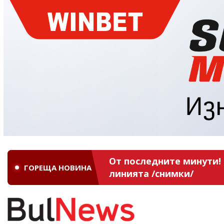
От последните минути! 
ГОРЕЩА НОВИНА
линията /снимки/