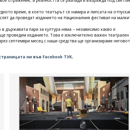
 свое отражение, а реалността се разпада и възражда под светл
дното време, в което театърът се намира и липсата на отпуска
слят да проведат изданието на Националния фестивал на малки
 в държавата пари за култура няма – независимо какво е
 ще проведем изданието. Това е изключително важен театрален
е през септември месец с наши средства ще организираме негово
страницата ни във Facebook ТУК
.