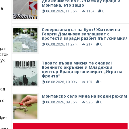
движението по Е-79 между Враца и
Монтана, ето защо
та
06.08.2026, 11:36 ч.
1167
0
Северозападът на бунт! Жители на
Георги Дамяново заплашват с
протести заради разбит път /снимки/
06.08.2026, 11:27 ч.
217
0
ща в
 стои
тук
Твоята първа мисия те очаква!
Военното окръжие и Младежки
център-Враца организират „Игра на
фронта“
06.08.2026, 10:09 ч.
197
1
ред
Монтанско село мина на воден режим
 с
06.08.2026, 09:36 ч.
526
0
Идиз