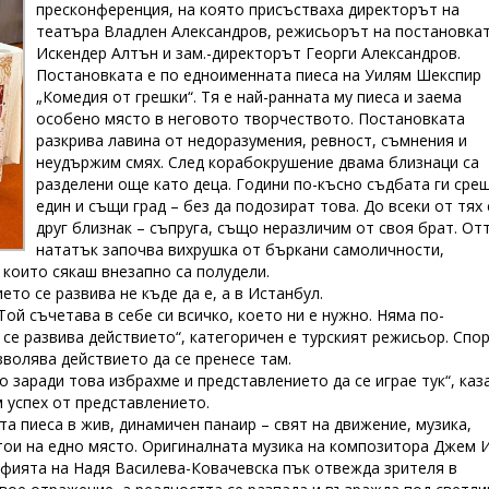
пресконференция, на която присъстваха директорът на
театъра Владлен Александров, режисьорът на постановка
Искендер Алтън и зам.-директорът Георги Александров.
Постановката е по едноименната пиеса на Уилям Шекспир
„Комедия от грешки“. Тя е най-ранната му пиеса и заема
особено място в неговото творчеството. Постановката
разкрива лавина от недоразумения, ревност, съмнения и
неудържим смях. След корабокрушение двама близнаци са
разделени още като деца. Години по-късно съдбата ги сре
един и същи град – без да подозират това. До всеки от тях
друг близнак – съпруга, също неразличим от своя брат. От
нататък започва вихрушка от бъркани самоличности,
 които сякаш внезапно са полудели.
то се развива не къде да е, а в Истанбул.
Той съчетава в себе си всичко, което ни е нужно. Няма по-
 се развива действието“, категоричен е турският режисьор. Спо
волява действието да се пренесе там.
заради това избрахме и представлението да се играе тук“, каза
м успех от представлението.
 пиеса в жив, динамичен панаир – свят на движение, музика,
стои на едно място. Оригиналната музика на композитора Джем 
рафията на Надя Василева-Ковачевска пък отвежда зрителя в