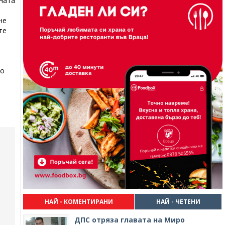
ината
не
те
то
НАЙ - КОМЕНТИРАНИ
НАЙ - ЧЕТЕНИ
ДПС отряза главата на Миро