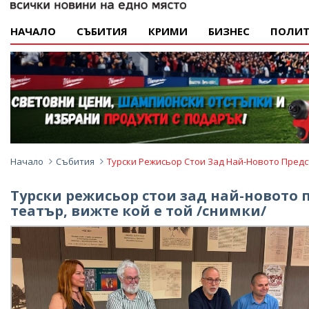
НАЧАЛО
СЪБИТИЯ
КРИМИ
БИЗНЕС
ПОЛИТ
Начало
Събития
Турски Режисьор Стои Зад Най-Новото Предс
Турски режисьор стои зад най-новото 
театър, вижте кой е той /снимки/