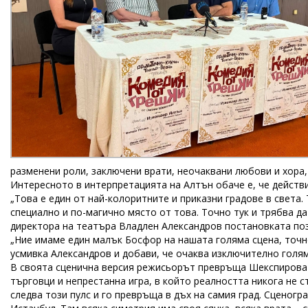
разменени роли, заключени врати, неочаквани любови и хора,
Интересното в интерпретацията на Алтън обаче е, че действие
„Това е един от най-колоритните и приказни градове в света. 
специално и по-магично място от това. Точно тук и трябва да
директора на театъра Владлен Александров постановката поз
„Ние имаме един малък Босфор на нашата голяма сцена, точно 
усмивка Александров и добави, че очаква изключително голя
В своята сценична версия режисьорът превръща Шекспировата
търговци и непрестанна игра, в който реалността никога не 
следва този пулс и го превръща в дъх на самия град. Сценог