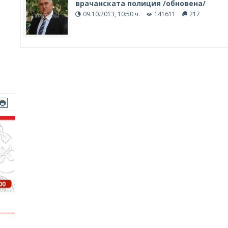
врачанската полиция /обновена/
09.10.2013, 10:50 ч.
141611
217