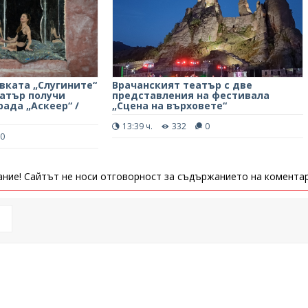
вката „Слугините“
Врачанският театър с две
еатър получи
представления на фестивала
ада „Аскеер“ /
„Сцена на върховете“
13:39 ч.
332
0
0
ние! Сайтът не носи отговорност за съдържанието на коментар