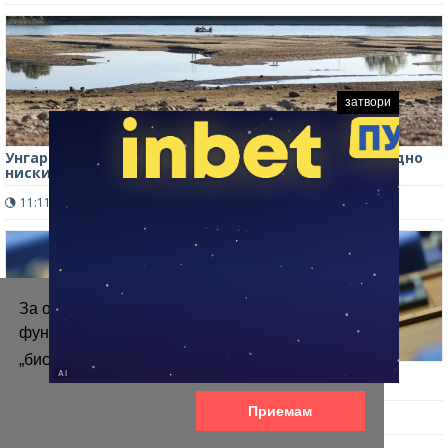
затвори
Унгария спира единствената си АЕЦ заради рекордно
ниските нива на Дунав
11:11 ч.
169
0
За осигуряване на правилното
функциониране на уебсайта ние използваме
„бисквитки“.
Повече информация
Депутатите решиха колко дни ще е лятната им
ваканция, ето кога ще почиват
Приемам
12:36 ч.
445
0