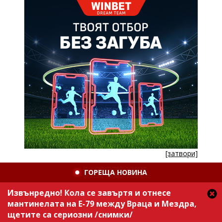
[затвори]
ГОРЕЩА НОВИНА
Извънредно! Кола се завъртя и отнесе
мантинелата на Е-79 между Враца и Мездра,
щетите са сериозни /снимки/