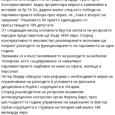
Консервативният лидер аргументира мярката заявявайки в
интервю за Eр Те Ел, дадено малко след като победи на
парламентарните избори през април, че „това е въпрос на
смирение“. Решението бе прието единодушно от
присъстващите 189 депутати.
От следващия месец основната брутна заплата на унгарските
народни представители ще бъде 3690 евро. Според
консервативното мнозинство реализираните икономии ще
покрият разходите за функционирането на парламента за една
година.
Премахва се и възстановяването на разходите за мобилни
телефони, като същевременно се намаляват
парламентарните надбавки за наем на офиси, жилища и
персонал.
Петер Мадяр обвърза тази реформа с необходимите мерки за
ограничаване на разходите в условията на фискална
дисциплина и борба с корупцията в Унгария.
Според ръководителя на унгарския независим
антикорупционен контролен орган Ференц Биро, през
шестнадесетте години управление на националиста Виктор
Орбан корупцията е струвала на Унгария най-малко 186
милиарда евро.