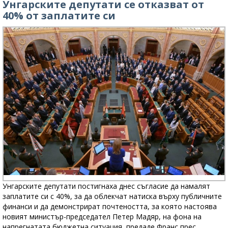
Унгарските депутати се отказват от
40% от заплатите си
Унгарските депутати постигнаха днес съгласие да намалят
заплатите си с 40%, за да облекчат натиска върху публичните
финанси и да демонстрират почтеността, за която настоява
новият министър-председател Петер Мадяр, на фона на
напрегнатата бюджетна ситуация, предаде Франс прес.