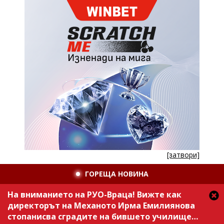
[затвори]
ГОРЕЩА НОВИНА
На вниманието на РУО-Враца! Вижте как
директорът на Механото Ирма Емилиянова
стопанисва сградите на бившето училище