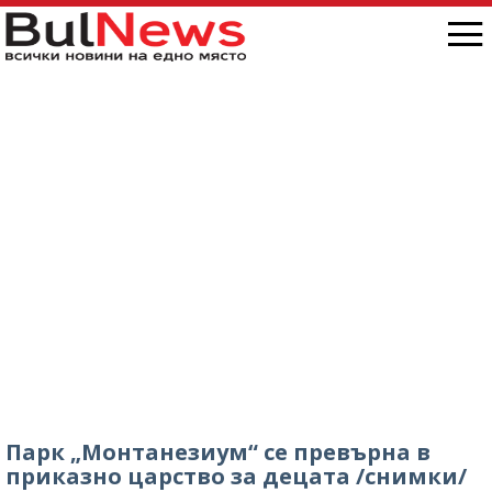
„Антон Иванов“, ситуацията е скандална /
снимки/
Парк „Монтанезиум“ се превърна в
приказно царство за децата /снимки/