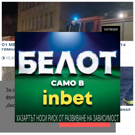
затвори
От МВР излязоха с информация за пожара в бившата
гимназия в Монтана
15:30 ч.
3661
0
За осигуряване на правилното
функциониране на уебсайта ние използваме
„бисквитки“.
Повече информация
Доброто съществува! Спасиха кучета, паднали в канал
в Монтана
Приемам
14:26 ч.
600
1