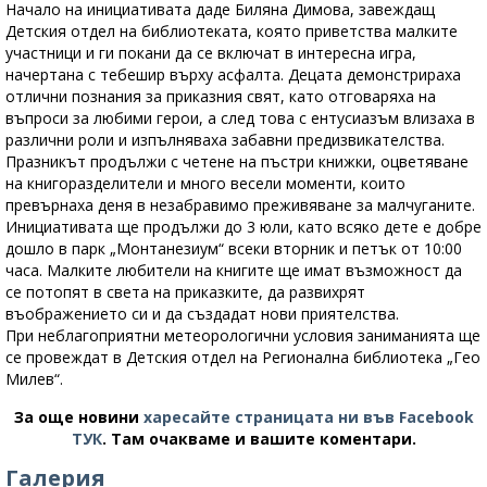
Начало на инициативата даде Биляна Димова, завеждащ
Детския отдел на библиотеката, която приветства малките
участници и ги покани да се включат в интересна игра,
начертана с тебешир върху асфалта. Децата демонстрираха
отлични познания за приказния свят, като отговаряха на
въпроси за любими герои, а след това с ентусиазъм влизаха в
различни роли и изпълняваха забавни предизвикателства.
Празникът продължи с четене на пъстри книжки, оцветяване
на книгоразделители и много весели моменти, които
превърнаха деня в незабравимо преживяване за малчуганите.
Инициативата ще продължи до 3 юли, като всяко дете е добре
дошло в парк „Монтанезиум“ всеки вторник и петък от 10:00
часа. Малките любители на книгите ще имат възможност да
се потопят в света на приказките, да развихрят
въображението си и да създадат нови приятелства.
При неблагоприятни метеорологични условия заниманията ще
се провеждат в Детския отдел на Регионална библиотека „Гео
Милев“.
За още новини
харесайте страницата ни във Facebook
ТУК
.
Там очакваме и вашите коментари.
Галерия