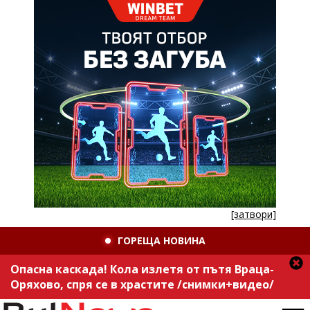
[затвори]
ГОРЕЩА НОВИНА
Опасна каскада! Кола излетя от пътя Враца-
Оряхово, спря се в храстите /снимки+видео/