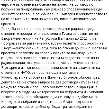
евро и е изготвен въз основа на проект на договор по
поръчка за придобиване към рамково споразумение между
Министерството на отбраната на България и Министерството
на въоръжените сили на Франция, пише в мотивите към
проекта.
Придобиването на нови трикоординатни радари е сред
основните приоритети, заложени в Плана за развитие на
Въоръжените сили на Република България до 2026 г. и в
Програмата за развитие на отбранителните способности на
Въоръжените сили на Република България до 2032 г. Целта на
проекта е развитие на способностите за наблюдение на
въздушното пространство с наземни средства за активна
радиолокация, осигуряване на въздушния суверенитет на
България и изпълнение на съюзническите ангажименти на
страната в НАТО, се посочва още в мотивите.
Министърът на отбраната Димитър Стоянов обясни пред
депутатите, че става въпрос за два договора - първият е
между България и военното министерство на Франция, а
вторият е между Министерството на отбраната и компания
"Талес". Крайно необходимо е да се получи одобрение от
Народното събрание и след това да бъдат подписани
договорите, които трябва да бъдат ратифицирани от