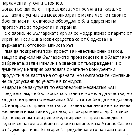
парламента, уточни Стоянов.
Богдан Богданов от "Продължаваме промяната" каза, че
България е успяла да модернизира не малка част от своите
боеприпаси и техническо оборудване благодарение на
програмите за подкрепа на Украйна.
Не е вярно, че Българската армия се модернизира с парите от
Украйна. Тези финансови средства са от бюджета на
държавата, отговори министърът.
Няма да подкрепим този проект за инвестиционен разход,
защото държим на българското производство в областта на
отбраната, заяви Ивелин Първанов от "Възраждане". По
думите му България разполага с напълно конкурентни
продукти в областта на отбраната, но българските компании
не са допускани до участие в конкурси.
Радарите се закупуват по европейския механизъм SAFE.
Предполагам, че българска компания е можела да участва, но
за да го направи по механизма SAFE, тя трябва да има договор
с българското правителство, а такава компания не е изявила
желание и няма такъв договор, отговори министър Стоянов.
Ще подкрепим това решение, въпреки че през последните
години се натрупа забавяне и оскъпяване, каза Атанас Славов
от "Демократична България". Придобиването на тази нова