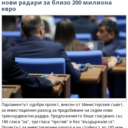
нови радари за близо 200 милиона
евро
Парламентът одобри проект, внесен от Министерския съвет,
за инвестиционен разход за придобиване на седем нови
трикоординатни радара. Предложението беше гласувано със
186 гласа "за", три гласа "против" и без "въздържали се".
Проектът за инвестиционен разход е на стойност до 195 млн.