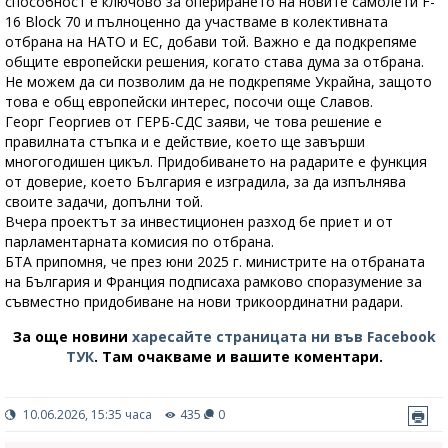
способност е ключово за оперирането на новите самолети F-
16 Block 70 и пълноценно да участваме в колективната
отбрана на НАТО и ЕС, добави той. Важно е да подкрепяме
общите европейски решения, когато става дума за отбрана.
Не можем да си позволим да не подкрепяме Украйна, защото
това е общ европейски интерес, посочи още Славов.
Георг Георгиев от ГЕРБ-СДС заяви, че това решение е
правилната стъпка и е действие, което ще завърши
многогодишен цикъл. Придобиването на радарите е функция
от доверие, което България е изградила, за да изпълнява
своите задачи, допълни той.
Вчера проектът за инвестиционен разход бе приет и от
парламентарната комисия по отбрана.
БТА припомня, че през юни 2025 г. министрите на отбраната
на България и Франция подписаха рамково споразумение за
съвместно придобиване на нови трикоординатни радари.
За още новини
харесайте страницата ни във Facebook
ТУК
.
Там очакваме и вашите коментари.
10.06.2026, 15:35 часа
435
0