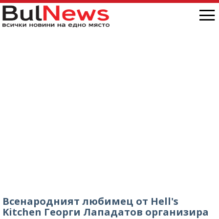
Всенародният любимец от Hell's
Kitchen Георги Лападатов организира