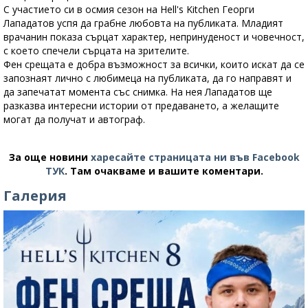
С участието си в осмия сезон на Hell's Kitchen Георги
Лападатов успя да грабне любовта на публиката. Младият
врачанин показа сърцат характер, непринуденост и човечност,
с което спечели сърцата на зрителите.
Фен срещата е добра възможност за всички, които искат да се
запознаят лично с любимеца на публиката, да го направят и
да запечатат момента със снимка. На нея Лападатов ще
разказва интересни истории от предаването, а желащите
могат да получат и автограф.
За още новини
харесайте страницата ни във Facebook
ТУК
.
Там очакваме и вашите коментари.
Галерия