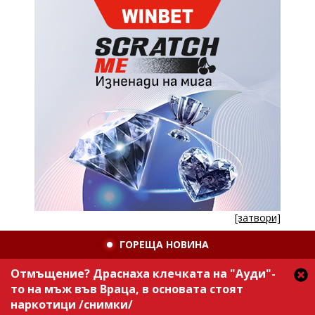
[затвори]
ГОРЕЩА НОВИНА
Отмъщение? Драснаха клечката на "Ауди"-
то на мъж във Враца, в основата стоят
наркотици /снимки/