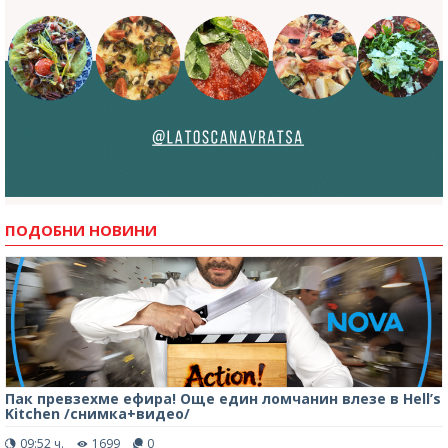
ПОДОБНИ НОВИНИ
Пак превзехме ефира! Още един ломчанин влезе в Hell’s
Kitchen /снимка+видео/
09:52 ч.
1699
0