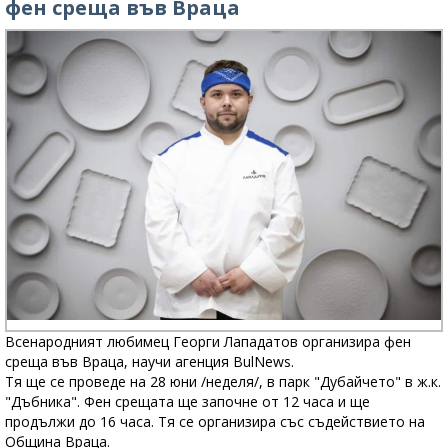
фен среща във Враца
Всенародният любимец Георги Лападатов организира фен
среща във Враца, научи агенция BulNews.
Тя ще се проведе на 28 юни /неделя/, в парк "Дубайчето" в ж.к.
"Дъбника". Фен срещата ще започне от 12 часа и ще
продължи до 16 часа. Тя се организира със съдействието на
Община Враца.