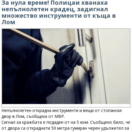
За нула време! Полицаи хванаха
непълнолетен крадец, задигнал
множество инструменти от къща в
Лом
Непълнолетен открадна инструменти и вещи от стопански
двор в Лом, съобщиха от МВР.
Сигнал за кражбата е подаден от на 5 юни. Съобщено било, че
от двора са откраднати 50 метра гумиран черен удължител за