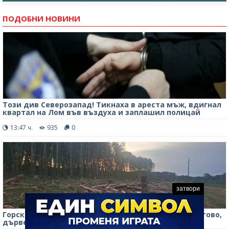
ПОДОБНИ НОВИНИ
Този див Северозапад! Тикнаха в ареста мъж, вдигнал
квартал на Лом във въздуха и заплашил полицай
13:47 ч.
935
0
затвори
Горски служители установиха незаконна сеч в Брегово,
дървесината е задържана /снимки/