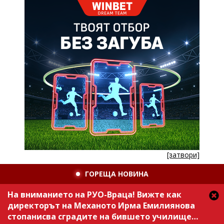
[затвори]
ГОРЕЩА НОВИНА
На вниманието на РУО-Враца! Вижте как
директорът на Механото Ирма Емилиянова
стопанисва сградите на бившето училище