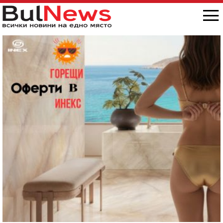
„Антон Иванов“, ситуацията е скандална /
снимки/