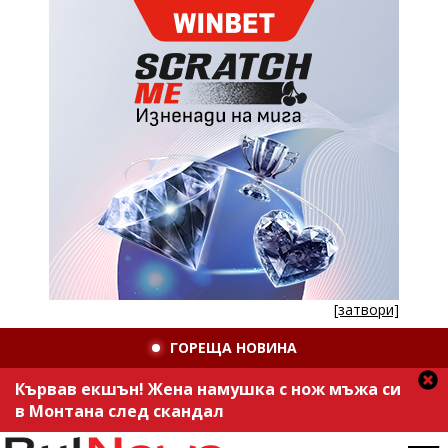
[затвори]
ГОРЕЩА НОВИНА
Кървав екшън! Жена намушка с нож мъжа си
в Монтана след скандал