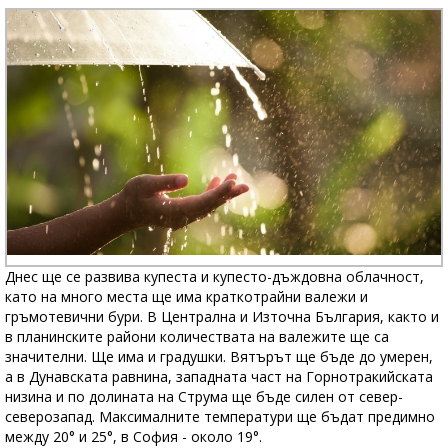
Днес ще се развива купеста и купесто-дъждовна облачност,
като на много места ще има краткотрайни валежи и
гръмотевични бури. В Централна и Източна България, както и
в планинските райони количествата на валежите ще са
значителни. Ще има и градушки. Вятърът ще бъде до умерен,
а в Дунавската равнина, западната част на Горнотракийската
низина и по долината на Струма ще бъде силен от север-
северозапад. Максималните температури ще бъдат предимно
между 20° и 25°, в София - около 19°.