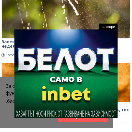
затвори
Валежи носят леко понижение на температурите в
неделя, обявиха жълт код за бури в 4 области
15:55 ч.
491
0
За осигуряване на правилното
функциониране на уебсайта ние използваме
„бисквитки“.
Повече информация
Внимание! Обявиха оранжев код за опасно горещо
време в много области у нас, Северозападът е сред тях
Приемам
08:03 ч.
705
0