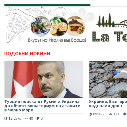
ПОДОБНИ НОВИНИ
Турция поиска от Русия и Украйна
Украйна: Българи
да обявят мораториум на атаките
падналия дрон
в Черно море
09:05 ч.
124
13:05 ч.
40
0