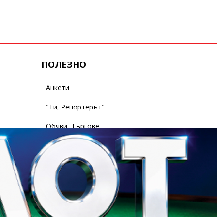
ПОЛЕЗНО
Анкети
"Ти, Репортерът"
Обяви, Търгове,
Съобщения