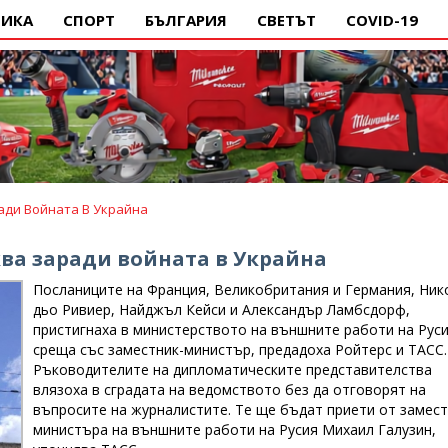
ИКА
СПОРТ
БЪЛГАРИЯ
СВЕТЪТ
COVID-19
ади Войната В Украйна
ва заради войната в Украйна
Посланиците на Франция, Великобритания и Германия, Ник
дьо Ривиер, Найджъл Кейси и Александър Ламбсдорф,
пристигнаха в министерството на външните работи на Руси
среща със заместник-министър, предадоха Ройтерс и ТАСС.
Ръководителите на дипломатическите представителства
влязоха в сградата на ведомството без да отговорят на
въпросите на журналистите. Те ще бъдат приети от замест
министъра на външните работи на Русия Михаил Галузин,