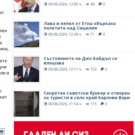
09.08.2026, 13:05 ч.
40
0
ят
Лава и пепел от Етна объркаха
полетите над Сицилия
лен
09.08.2026, 12:38 ч.
71
0
т
а
иха,
Състоянието на Джо Байдън се
ките
влошава
учи
09.08.2026, 12:11 ч.
153
0
ли и
о
Секретен съветски бункер е отворен
гнат
за туристи в село край Карлови Вари
09.08.2026, 11:54 ч.
115
0