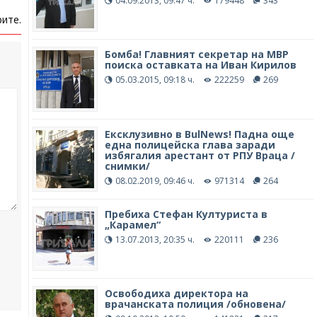
04.09.2013, 09:47 ч.
179448
343
ите.
Бомба! Главният секретар на МВР
поиска оставката на Иван Кирилов
05.03.2015, 09:18 ч.
222259
269
Ексклузивно в BulNews! Падна още
една полицейска глава заради
избягалия арестант от РПУ Враца /
снимки/
08.02.2019, 09:46 ч.
971314
264
Пребиха Стефан Културиста в
„Карамел“
13.07.2013, 20:35 ч.
220111
236
Освободиха директора на
врачанската полиция /обновена/