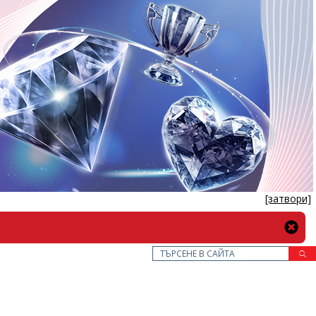
[затвори]