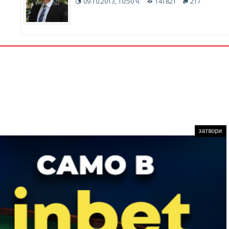
09.10.2013, 10:50 ч.
141821
217
затвори