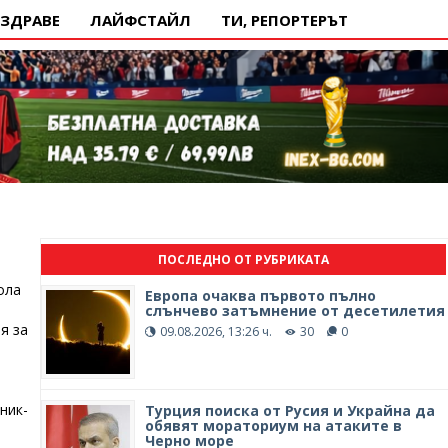
ЗДРАВЕ
ЛАЙФСТАЙЛ
ТИ, РЕПОРТЕРЪТ
ПОСЛЕДНО ОТ РУБРИКАТА
ола
Европа очаква първото пълно
слънчево затъмнение от десетилетия
я за
09.08.2026, 13:26 ч.
30
0
ник-
Турция поиска от Русия и Украйна да
обявят мораториум на атаките в
Черно море