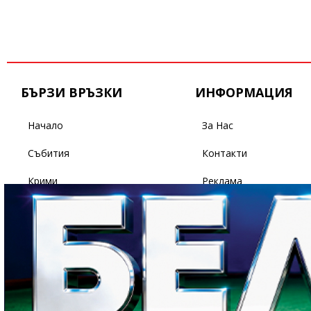
БЪРЗИ ВРЪЗКИ
ИНФОРМАЦИЯ
Начало
За Нас
Събития
Контакти
Крими
Реклама
Бизнес
Условия За Ползване
Политика
Поверителност
Спорт
Светът