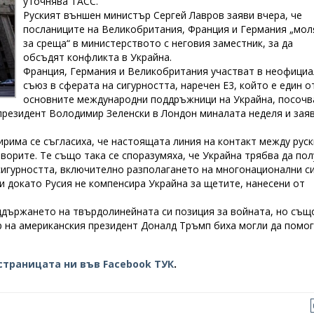
уточнява ТАСС.
Руският външен министър Сергей Лавров заяви вчера, че
посланиците на Великобритания, Франция и Германия „мол
за среща“ в министерството с неговия заместник, за да
обсъдят конфликта в Украйна.
Франция, Германия и Великобритания участват в неофициа
съюз в сферата на сигурността, наречен Е3, който е един о
основните международни поддръжници на Украйна, посочв
 президент Володимир Зеленски в Лондон миналата неделя и заяв
ирима се съгласиха, че настоящата линия на контакт между рус
оворите. Те също така се споразумяха, че Украйна трябва да пол
сигурността, включително разполагането на многонационални си
и докато Русия не компенсира Украйна за щетите, нанесени от
ддържането на твърдолинейната си позиция за войната, но същ
р на американския президент Доналд Тръмп биха могли да помо
страницата ни във Facebook ТУК
.