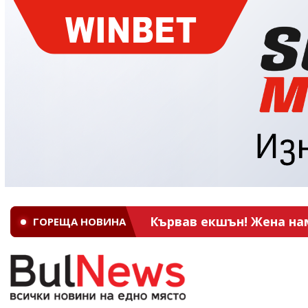
Кървав екшън! Жена на
ГОРЕЩА НОВИНА