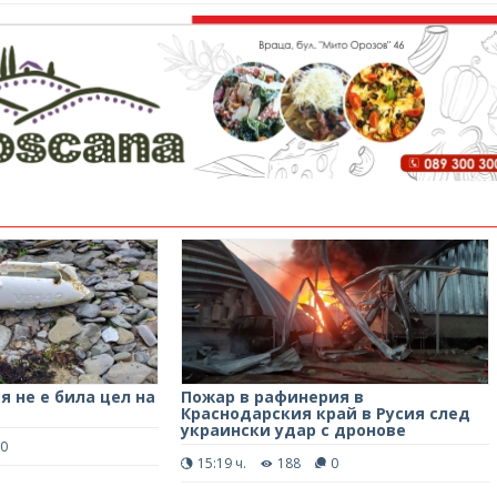
я не е била цел на
Пожар в рафинерия в
Краснодарския край в Русия след
украински удар с дронове
0
15:19 ч.
188
0