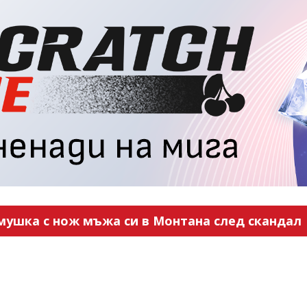
мушка с нож мъжа си в Монтана след скандал