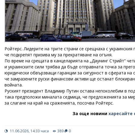
Ройтерс. Лидерите на трите страни се срещнаха с украинския
че подкрепят призива му за прекратяване на огъня.
По време на срещата в канцеларията на „Даунинг Стрийт“ чет
и украинските сили трябва да бъде отправната точка за прег
юридически обвързващи гаранции за сигурност в сферата на 
че замразените руски финансови активи ще останат блокиран
войната.
Руският президент Владимир Путин остава непоколебим в по
така предположи миналата седмица, че предложенията за ми
за слагане на край на сраженията, посочва Ройтерс.
За още новини
харесайте 
11.06.2026, 14:33 часа
389
0