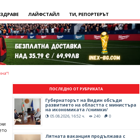
ЗДРАВЕ
ЛАЙФСТАЙЛ
ТИ, РЕПОРТЕРЪТ
на“!
ПОСЛЕДНО ОТ РУБРИКАТА
Губернаторът на Видин обсъди
развитието на областта с министъра
на икономиката /снимки/
05.08.2026, 16:52 ч.
240
0
сни
ето
Лятната ваканция продължава с