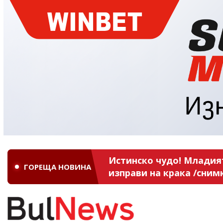
Истинско чудо! Младият
ГОРЕЩА НОВИНА
изправи на крака /сним