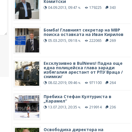
Комитски
04.09.2013, 09:47 ч.
179225
343
Бомба! Главният секретар на МВР
поиска оставката на Иван Кирилов
05.03.2015, 09:18 ч.
222065
269
Ексклузивно в BulNews! Падна още
една полицейска глава заради
избягалия арестант от РПУ Враца /
снимки/
08.02.2019, 09:46 ч.
971100
264
Пребиха Стефан Културиста в
„Карамел“
13.07.2013, 20:35 ч.
219914
236
Освободиха директора на