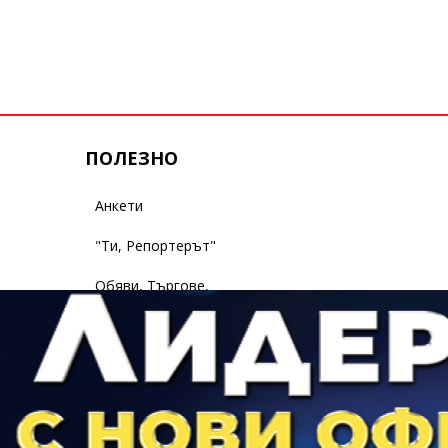
ПОЛЕЗНО
Анкети
"Ти, Репортерът"
Обяви, Търгове,
Съобщения