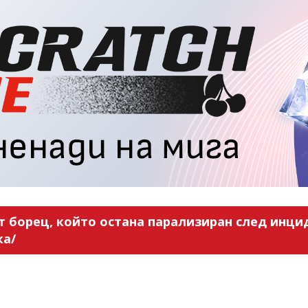
 борец, който остана парализиран след инцид
ка/