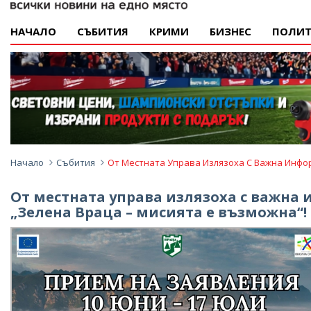
НАЧАЛО
СЪБИТИЯ
КРИМИ
БИЗНЕС
ПОЛИТ
Начало
Събития
От Местната Управа Излязоха С Важна Инфор
От местната управа излязоха с важна
„Зелена Враца – мисията е възможна“!