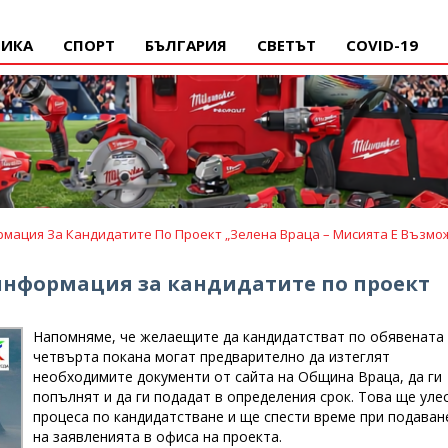
ИКА
СПОРТ
БЪЛГАРИЯ
СВЕТЪТ
COVID-19
мация За Кандидатите По Проект „Зелена Враца – Мисията Е Възмож
 информация за кандидатите по проект
Напомняме, че желаещите да кандидатстват по обявената
четвърта покана могат предварително да изтеглят
необходимите документи от сайта на Община Враца, да ги
попълнят и да ги подадат в определения срок. Това ще уле
процеса по кандидатстване и ще спести време при подаван
на заявленията в офиса на проекта.