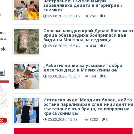
настроение! Пъзели и игри
забавляваха децата в Згориград /
снимки/
я
05.08.2026, 16:21 ч.
256
0
Опасни находки край Дунав! Военни от
рнат
Враца обезвредиха боеприпаси във
иса.
Видин и Монтана за седмица
05.08.2026, 15:54 ч.
434
0
ook
„Работилничка за усмивки“ събра
десетки деца в Мизия /снимки/
05.08.2026, 15:35 ч.
194
0
Истинско чудо! Младият борец, който
остана парализиран след инцидент на
състезание във Враца, се изправи на
крака /снимка/
05.08.2026, 15:18 ч.
3282
0