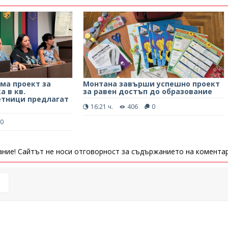
ма проект за
Монтана завърши успешно проект
 в кв.
за равен достъп до образование
етници предлагат
16:21 ч.
406
0
0
ние! Сайтът не носи отговорност за съдържанието на коментар