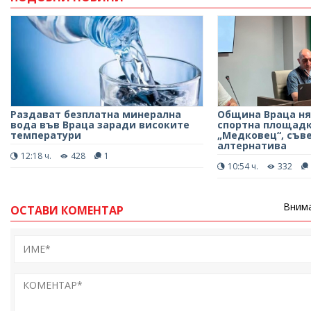
Раздават безплатна минерална
Община Враца ня
вода във Враца заради високите
спортна площадка
температури
„Медковец“, съв
алтернатива
12:18 ч.
428
1
10:54 ч.
332
Внима
ОСТАВИ КОМЕНТАР