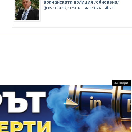
врачанската полиция /обновена/
09.10.2013, 10:50 ч.
141607
217
затвори