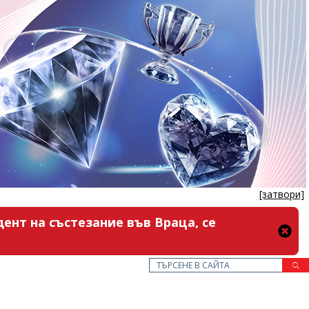
[затвори]
ент на състезание във Враца, се