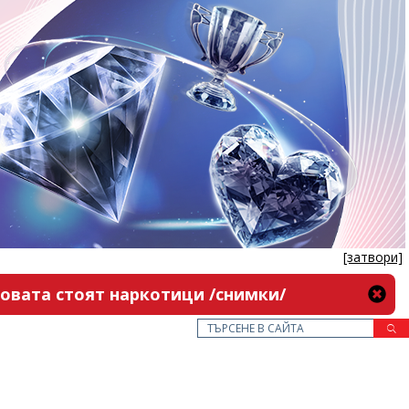
[затвори]
новата стоят наркотици /снимки/