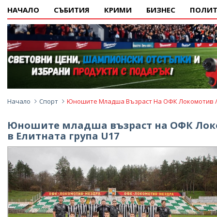
НАЧАЛО
СЪБИТИЯ
КРИМИ
БИЗНЕС
ПОЛИТ
Начало
Спорт
Юношите Младша Възраст На ОФК Локомотив /М
Юношите младша възраст на ОФК Локо
в Елитната група U17