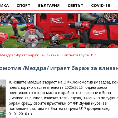
ИКА
СПОРТ
БЪЛГАРИЯ
СВЕТЪТ
COVID-19
ездра/ Играят Бараж За Влизане В Елитната Група U17
мотив /Мездра/ играят бараж за влиза
Юношите младша възраст на ОФК Локомотив (Мездра), ко
през спортно-състезателната 2025/2026 година заеха
престижното второ място в крайното класиране в Зона
„Велико Търново“, излизат тази неделя, 14 юни, в полуфин
бараж срещу своите връстници от ФК Дунав (Русе) за
попълване състава на Елитната група U17 (родени след
01.01.2010 г.).