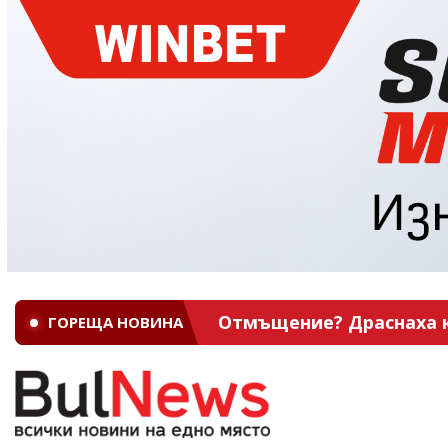
Отмъщение? Драснаха кл
ГОРЕЩА НОВИНА