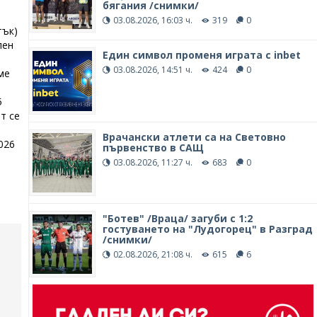
бягания /снимки/
03.08.2026, 16:03 ч.
319
0
тък)
лен
Един символ променя играта с inbet
03.08.2026, 14:51 ч.
424
0
ме
5
т се
Врачански атлети са на Световно
026
първенство в САЩ
03.08.2026, 11:27 ч.
683
0
"Ботев" /Враца/ загуби с 1:2
гостуването на "Лудогорец" в Разград
/снимки/
02.08.2026, 21:08 ч.
615
6