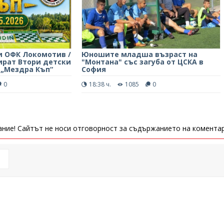
 ОФК Локомотив /
Юношите младша възраст на
ират Втори детски
"Монтана" със загуба от ЦСКА в
 „Мездра Къп“
София
0
18:38 ч.
1085
0
ние! Сайтът не носи отговорност за съдържанието на коментар