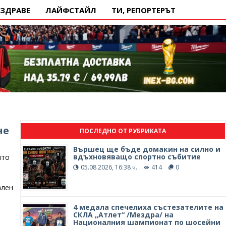
ЗДРАВЕ
ЛАЙФСТАЙЛ
ТИ, РЕПОРТЕРЪТ
не
ПОСЛЕДНО ОТ РУБРИКАТА
Вършец ще бъде домакин на силно и
вдъхновяващо спортно събитие
ито
05.08.2026, 16:38 ч.
414
0
ален
4 медала спечелиха състезателите на
СКЛА „Атлет“ /Мездра/ на
Националния шампионат по шосейни