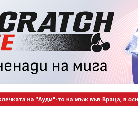
ечката на "Ауди"-то на мъж във Враца, в ос