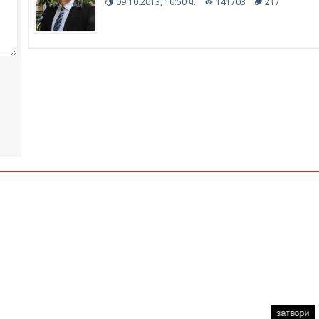
09.10.2013, 10:50 ч.
141703
217
затвори