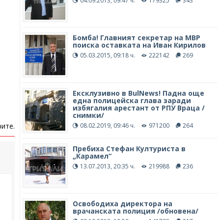
04.09.2013, 09:47 ч.
179325
343
Бомба! Главният секретар на МВР
поиска оставката на Иван Кирилов
05.03.2015, 09:18 ч.
222142
269
Ексклузивно в BulNews! Падна още
една полицейска глава заради
избягалия арестант от РПУ Враца /
снимки/
ите.
08.02.2019, 09:46 ч.
971200
264
Пребиха Стефан Културиста в
„Карамел“
13.07.2013, 20:35 ч.
219988
236
Освободиха директора на
врачанската полиция /обновена/