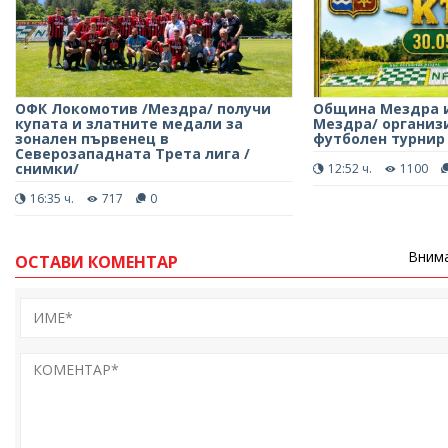
ОФК Локомотив /Мездра/ получи
Община Мездра и
купата и златните медали за
Мездра/ организ
зонален първенец в
футболен турнир
Северозападната Трета лига /
снимки/
12:52 ч.
1100
16:35 ч.
717
0
Внима
ОСТАВИ КОМЕНТАР