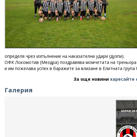
определя чрез изпълнение на наказателни удари (дузпи).
ОФК Локомотив (Мездра) поздравява момчетата на треньора 
и им пожелава успех в баражите за влизане в Елитната група
За още новини
харесайте 
Галерия