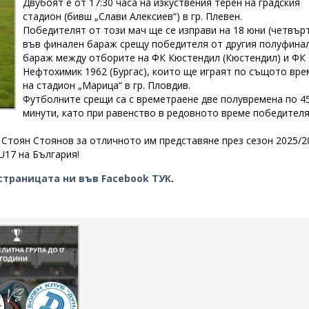
Двубоят е от 17:30 часа на изкуствения терен на градския
стадион (бивш „Слави Алексиев“) в гр. Плевен.
Победителят от този мач ще се изправи на 18 юни (четвър
във финален бараж срещу победителя от другия полуфина
бараж между отборите на ФК Кюстендил (Кюстендил) и ФК
Нефтохимик 1962 (Бургас), които ще играят по същото вре
на стадион „Марица“ в гр. Пловдив.
Футболните срещи са с времетраене две полувремена по 4
минути, като при равенство в редовното време победителя
Стоян Стоянов за отличното им представяне през сезон 2025/2
 U17 на България!
страницата ни във Facebook ТУК
.