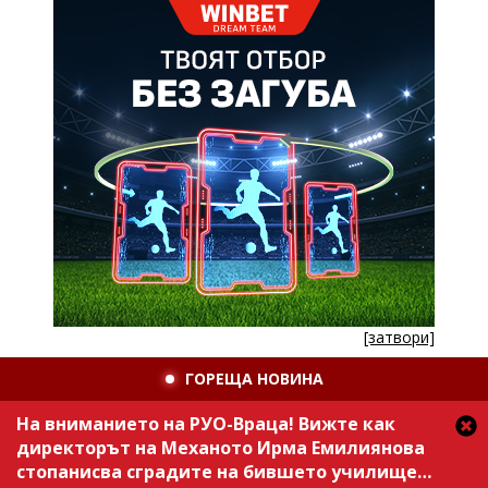
[затвори]
ГОРЕЩА НОВИНА
На вниманието на РУО-Враца! Вижте как
директорът на Механото Ирма Емилиянова
стопанисва сградите на бившето училище