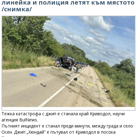
линейка и полиция летят към мястото
/снимка/
Тежка катастрофа с джип е станала край Криводол, научи
агенция BulNews.
Пътният инцидент е станал преди минути, между града и село
Осен. Джип „Хюндай“ е пътувал от Криводол в посока