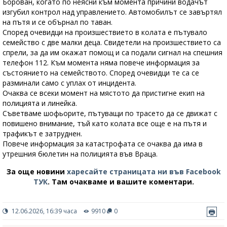
Борован, когато по неясни към момента причини водачът
изгубил контрол над управлението. Автомобилът се завъртял
на пътя и се обърнал по таван.
Според очевидци на произшествието в колата е пътувало
семейство с две малки деца. Свидетели на произшествието са
спрели, за да им окажат помощ и са подали сигнал на спешния
телефон 112. Към момента няма повече информация за
състоянието на семейството. Според очевидци те са се
разминали само с уплах от инцидента.
Очаква се всеки момент на мястото да пристигне екип на
полицията и линейка.
Съветваме шофьорите, пътуващи по трасето да се движат с
повишено внимание, тъй като колата все още е на пътя и
трафикът е затруднен.
Повече информация за катастрофата се очаква да има в
утрешния бюлетин на полицията във Враца.
За още новини
харесайте страницата ни във Facebook
ТУК
.
Там очакваме и вашите коментари.
12.06.2026, 16:39 часа
9910
0