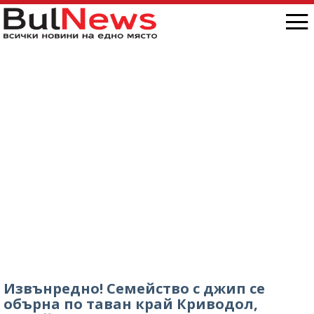
„Антон Иванов“, ситуацията е скандална /
снимки/
Извънредно! Семейство с джип се
обърна по таван край Криводол,