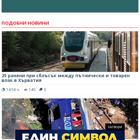
ПОДОБНИ НОВИНИ
25 ранени при сблъсък между пътнически и товарен
влак в Хърватия
14:56 ч.
140
0
затвори