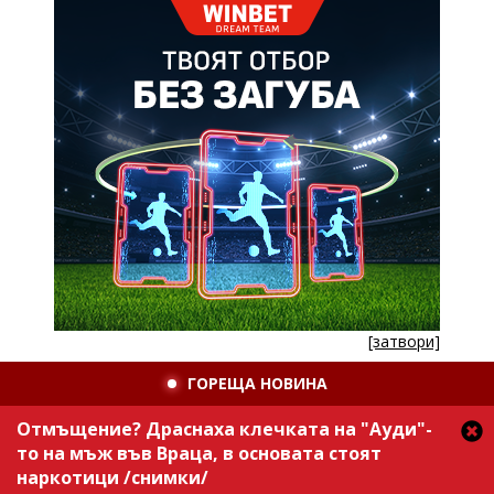
[затвори]
ГОРЕЩА НОВИНА
Отмъщение? Драснаха клечката на "Ауди"-
то на мъж във Враца, в основата стоят
наркотици /снимки/