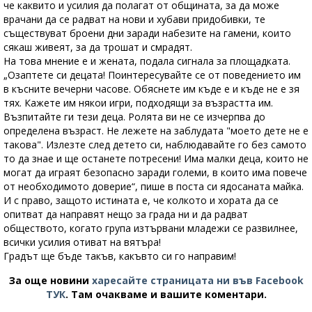
че каквито и усилия да полагат от общината, за да може
врачани да се радват на нови и хубави придобивки, те
съществуват броени дни заради набезите на гамени, които
сякаш живеят, за да трошат и смрадят.
На това мнение е и жената, подала сигнала за площадката.
„Озаптете си децата! Поинтересувайте се от поведението им
в късните вечерни часове. Обяснете им къде е и къде не е зя
тях. Кажете им някои игри, подходящи за възрастта им.
Възпитайте ги тези деца. Ролята ви не се изчерпва до
определена възраст. Не лежете на заблудата "моето дете не е
такова". Излезте след детето си, наблюдавайте го без самото
то да знае и ще останете потресени! Има малки деца, които не
могат да играят безопасно заради големи, в които има повече
от необходимото доверие“, пише в поста си ядосаната майка.
И с право, защото истината е, че колкото и хората да се
опитват да направят нещо за града ни и да радват
обществото, когато група изтървани младежи се развилнее,
всички усилия отиват на вятъра!
Градът ще бъде такъв, какъвто си го направим!
За още новини
харесайте страницата ни във Facebook
ТУК
.
Там очакваме и вашите коментари.