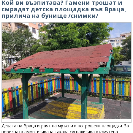
Кой ви възпитава? Гамени трошат и
смрадят детска площадка във Враца,
прилича на бунище /снимки/
Децата на Враца играят на мръсни и потрошени площадки. За
поредната амортизирана такава сигнализира възмутена