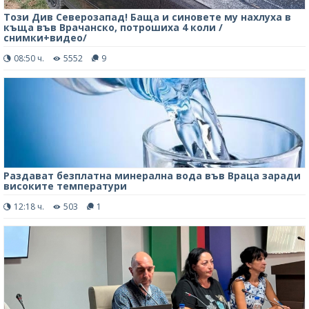
Този Див Северозапад! Баща и синовете му нахлуха в
къща във Врачанско, потрошиха 4 коли /
снимки+видео/
08:50 ч.
5552
9
Раздават безплатна минерална вода във Враца заради
високите температури
12:18 ч.
503
1