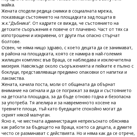
майка.
Жената сподели редица снимки в социалната мрежа,
показващи състоянието на площадката зад пощата в
ж.к.“Дъбника“. От кадрите се вижда, че състоянието на
детските съоръжения е повече от плачевно. Част от тях са
изпотрошени и изкривени, от други пък опасно стърчат
болтове.
Освен, че няма нищо здраво, с което децата да се занимават,
в района на площадката, която се намира в най-големия
жилищен комплекс във Враца, се наблюдава и изключителна
мизерия. Навсякъде около съоръженията и пейките е пълно с
боклуци, представляващи предимно опаковки от напитки и
лакомства.
Жената, качила поста, моли от общината да обърнат
внимание на сигнала и да се погрижат за вида и състоянието
на детската площадка, за да бъде отново годна и безопасна
за употреба. Тя апелира и за навременното косене на
тревните площи, тъй като буедаците спокойно могат да
скрият някой малчуган.
Ясно е, че местната администрация непрекъснато обяснява
как работи за бъдещето на Враца, което са децата, а думите
често се разминават с действията. Но и няма как да се отрече,