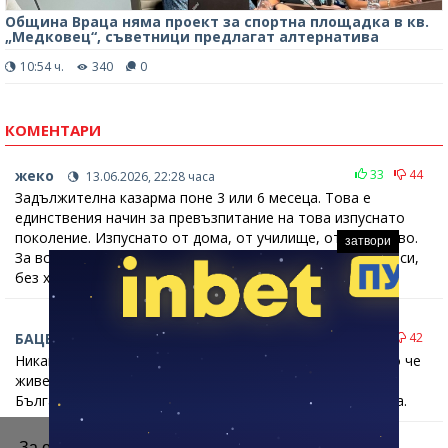
Община Враца няма проект за спортна площадка в кв.
„Медковец“, съветници предлагат алтернатива
10:54 ч.
340
0
КОМЕНТАРИ
жеко
33
44
13.06.2026, 22:28 часа
Задължителна казарма поне 3 или 6 месеца. Това е
единствения начин за превъзпитание на това изпуснато
поколение. Изпуснато от дома, от училище, от общество.
затвори
За всички - от 19 до 29 години. Доказано. Без компромиси,
без хленчене.
БАЦЕ
36
42
13.06.2026, 18:56 часа
Никакво домашно възпитание. Никакво училищно. Като че
живеем в развъдник на гамени и олигофрени. Тежко за
България, когато това поколение започне да управлява.
За осигуряване на правилното