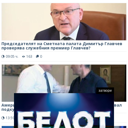
Председателят на Сметната палата Димитър Главчев
проверява служебния премиер Главчев?
09:05 ч.
163
0
затвори
Американска служба потвърди: Васил Божков е давал
подкупи на Бойко Борисов
13:59 ч.
2598
0