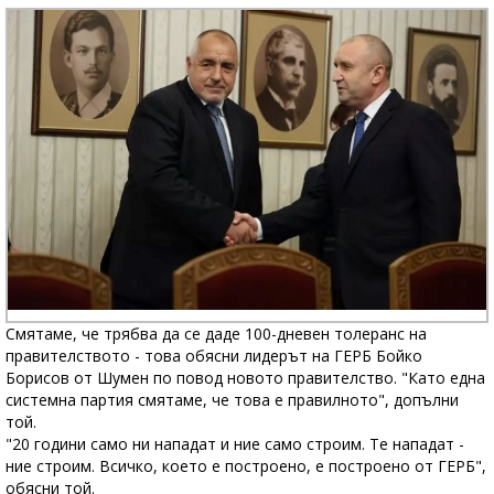
Смятаме, че трябва да се даде 100-дневен толеранс на
правителството - това обясни лидерът на ГЕРБ Бойко
Борисов от Шумен по повод новото правителство. "Като една
системна партия смятаме, че това е правилното", допълни
той.
"20 години само ни нападат и ние само строим. Те нападат -
ние строим. Всичко, което е построено, е построено от ГЕРБ",
обясни той.