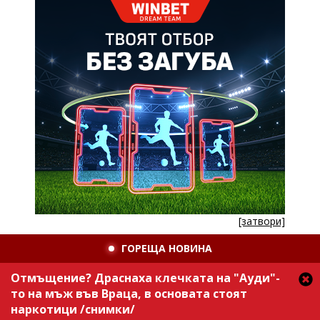
[затвори]
ГОРЕЩА НОВИНА
Отмъщение? Драснаха клечката на "Ауди"-
то на мъж във Враца, в основата стоят
наркотици /снимки/