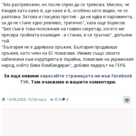
"Бях разтревожен, но после спрях да се тревожа. Мислех, че
Кандев като каже А, ще каже и Б, особено като видях, че се
разплака. Затова и гласувах против - да не идва в парламента,
за да не стане едно ревливо, трагично", каза още Борисов.
"Бил съм в това положение на главен секретар, когато ме
пресира тройната коалиция - и станах, и си тръгнах", допълни
той.
"България не е дарявала оръжия, България продаваше
оръжия, като член на ЕС помагаме. Имаме също своите
забележки към корупцията в Украйна, помагаме на украинския
народ, който бива бомбандиран", добави лидерът на ГЕРБ.
За още новини
харесайте страницата ни във Facebook
ТУК
.
Там очакваме и вашите коментари.
14.06.2026, 15:56 часа
674
0