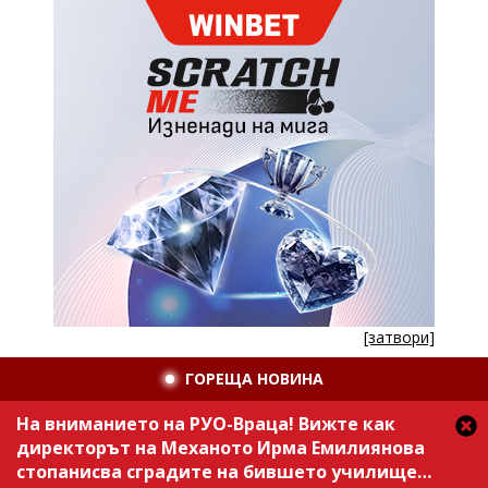
[затвори]
ГОРЕЩА НОВИНА
На вниманието на РУО-Враца! Вижте как
директорът на Механото Ирма Емилиянова
стопанисва сградите на бившето училище