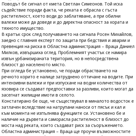
Поводът бе сигнал от кмета Светлан Симеонов. Той иска
съдействие поради факта, че реката е обрасла с гъста
растителност, което води до заблатяване, а при обилни
валежи може да доведе и до директна опасност за хората и
тяхното имущество.
В кратък срок след получаването на сигнала Росен Михайлов,
заедно с главния експерт по защита при бедствия и аварии и
превенция на риска в Областна администрация – Враца Даниел
Милков, извършиха оглед. Проблемният участък се намира
извън урбанизираната територия, но в непосредствена
близост до населеното място.
При огледа бе установено, че поради обрастването на
речното корито е налице затруднено оттичане на водите. При
интензивни валежи и при изпускане на водни количества от
язовира се създават предпоставки за разливи, които могат да
засегнат жилищни имоти в селото.
Констатирано бе още, че съществувал в миналото водосток е
затлачен вследствие на натрупани наноси от пясък и кал и
към момента не изпълнява функциите си. Установено бе и
наличие на дървета и саморасла растителност в близост до
моста над реката, които създават риск за съоръжението.
Областна администрация – Враца ще проучи възможностите