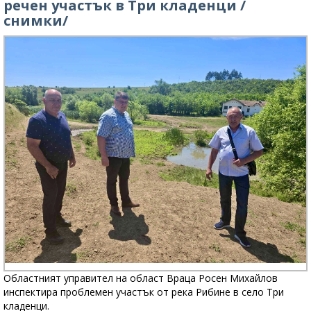
речен участък в Три кладенци /
снимки/
Областният управител на област Враца Росен Михайлов
инспектира проблемен участък от река Рибине в село Три
кладенци.