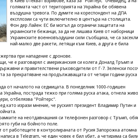
В Киев отекват взривове, каза за "Ройтерс" очевидец, а на 
голямата част от територията на Украйна бе обявена
въздушна тревога. По думите на кореспондент на ДПА
експлозии са чути включително в центъра на столицата.
Фон дер Лайен: ЕС би могъл да ограничи защитата на
украинските бежанци, за да не лишава Киев от наборници
Украинските военновъздушни сили съобщиха, че са засекл
най-малко две ракети, летящи към Киев, а друга е била
 жертва при нападение с дронове.
и, че е разговарял с американския си колега Доналд Тръмп и
ържавни и правителствени ръководители от Г-7. Зеленски посо
ята за прекратяване на продължаващата от четири години руска
ада от началото на седмицата. В понеделник 1000-годишен
а Украйна, пострада тежко при голяма руска атака, отнела жив
ери, отбелязва "Ройтерс".
лед като изрази мнение, че руският президент Владимир Путин и
ойната.
рамките на неотдавнашния си телефонен разговор с Тръмп, обя
оято губи на бойното поле.
ст от работещите в контролираната от Русия Запорожка атомна
аписа в Telegram, че един човек е бил убит, а четирима са бил