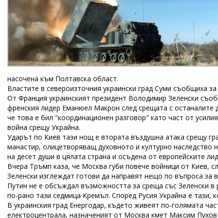
насочена към Полтавска област.
Властите в североизточния украински град Суми съобщиха за
От Франция украинският президент Володимир Зеленски съобщ
френския лидер Еманюел Макрон след срещата с останалите д
че това е бил "координационен разговор" като част от усили
война срещу Украйна.
Ударът по Киев тази нощ е втората въздушна атака срещу гр
манастир, олицетворяващ духовното и културно наследство н
на десет души в цялата страна и осъдена от европейските лид
Вчера Тръмп каза, че Москва губи повече войници от Киев, с
Зеленски изглеждат готови да направят нещо по въпроса за в
Путин не е обсъждал възможността за среща със Зеленски в 
по-рано тази седмица Кремъл. Според Русия Украйна е тази, к
В украинския град Енергодар, където живеят по-голямата ча
електроцентрала, назначеният от Москва кмет Максим Пухов н