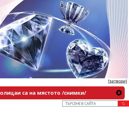
[затвори]
олицаи са на мястото /снимки/