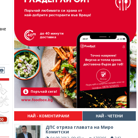
ане
НАЙ - КОМЕНТИРАНИ
НАЙ - ЧЕТЕНИ
ДПС отряза главата на Миро
Комитски