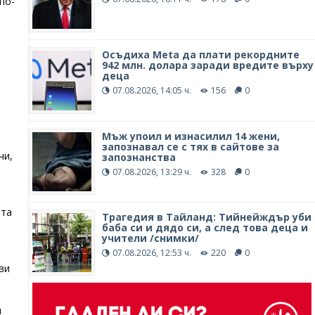
по-
Осъдиха Meta да плати рекордните
942 млн. долара заради вредите върху
деца
и
07.08.2026, 14:05 ч.
156
0
Mъж упоил и изнасилил 14 жени,
запознавал се с тях в сайтове за
чи,
запознанства
07.08.2026, 13:29 ч.
328
0
ота
Трагедия в Тайланд: Тийнейждър уби
баба си и дядо си, а след това деца и
учители /снимки/
07.08.2026, 12:53 ч.
220
0
ви
и