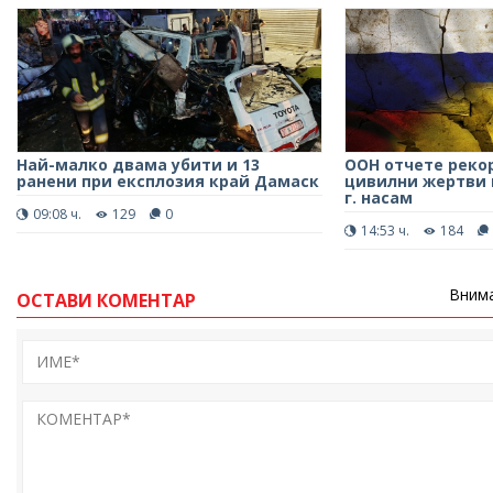
Най-малко двама убити и 13
ООН отчете реко
ранени при експлозия край Дамаск
цивилни жертви в
г. насам
09:08 ч.
129
0
14:53 ч.
184
Внима
ОСТАВИ КОМЕНТАР