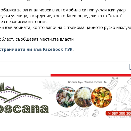
общиха за загинал човек в автомобила си при украински удар.
руски ученици, твърдение, което Киев определи като "лъжа".
ез независим източник.
ни във войната, която започна с пълномащабното руско нахлув
област, съобщават местните власти.
страницата ни във Facebook ТУК
.