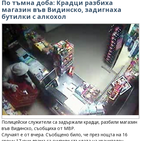
По тъмна доба: Крадци разбиха
магазин във Видинско, задигнаха
бутилки с алкохол
Полицейски служители са задържали крадци, разбили магазин
във Видинско, съобщиха от МВР.
Случаят е от вчера. Съобщено било, че през нощта на 16
срещу 17 юни двама са счупили стъклата на хранителен