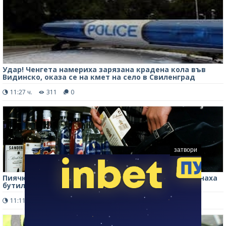
Удар! Ченгета намериха зарязана крадена кола във
Видинско, оказа се на кмет на село в Свиленград
11:27 ч.
311
0
затвори
Пиячката им излезе скъпо! Двама младежи задигнаха
бутилки с уиски от магазин във Враца, хванаха ги
11:11 ч.
1019
0