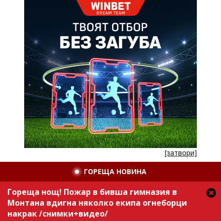
[затвори]
ГОРЕЩА НОВИНА
Гореща нощ! Пожар в бивша гимназия в
Монтана вдигна няколко екипа огнеборци
накрак /снимки+видео/