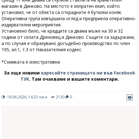
магазин в Динково. На мястото е изпратен екип, който
установил, че от обекта са откраднати 4 бутилки коняк.
Оперативна група извършила оглед и предприела оперативно-
издирвателни мероприятия.
Установено било, че крадците са двама мъже на 30 и 32
години от селата Дреновец и Динково. Същите са задържани,
а по случая е образувано досъдебно производство по член
195, ал.1, т.3 от Наказателния кодекс.
*Снимката е илюстративна
За още новини
харесайте страницата ни във Facebook
ТУК
.
Там очакваме и вашите коментари.
18.06.2026, 14:23 часа
2130
0