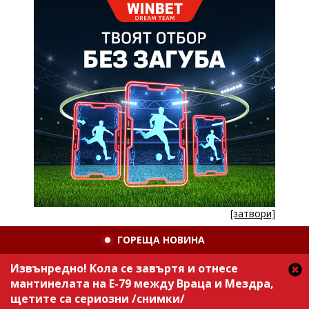
[затвори]
ГОРЕЩА НОВИНА
Извънредно! Кола се завъртя и отнесе
мантинелата на Е-79 между Враца и Мездра,
щетите са сериозни /снимки/