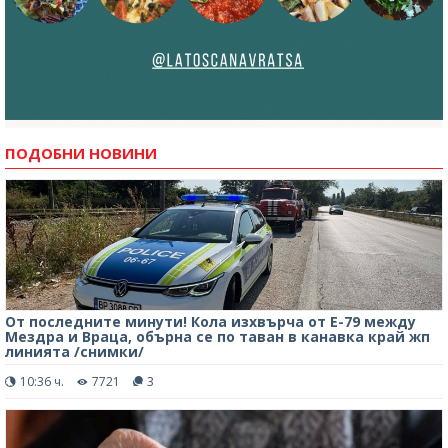
ПОДОБНИ НОВИНИ
От последните минути! Кола изхвърча от Е-79 между
Мездра и Враца, обърна се по таван в канавка край жп
линията /снимки/
10:36 ч.
7721
3