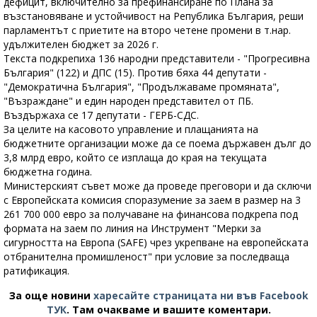
дефицит, включително за префинансиране по Плана за
възстановяване и устойчивост на Република България, реши
парламентът с приетите на второ четене промени в т.нар.
удължителен бюджет за 2026 г.
Текста подкрепиха 136 народни представители - "Прогресивна
България" (122) и ДПС (15). Против бяха 44 депутати -
"Демократична България", "Продължаваме промяната",
"Възраждане" и един народен представител от ПБ.
Въздържаха се 17 депутати - ГЕРБ-СДС.
За целите на касовото управление и плащанията на
бюджетните организации може да се поема държавен дълг до
3,8 млрд евро, който се изплаща до края на текущата
бюджетна година.
Министерският съвет може да проведе преговори и да сключи
с Европейската комисия споразумение за заем в размер на 3
261 700 000 евро за получаване на финансова подкрепа под
формата на заем по линия на Инструмент "Мерки за
сигурността на Европа (SAFE) чрез укрепване на европейската
отбранителна промишленост" при условие за последваща
ратификация.
За още новини
харесайте страницата ни във Facebook
ТУК
.
Там очакваме и вашите коментари.