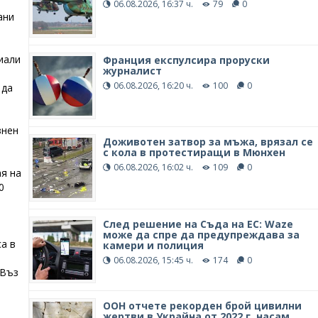
06.08.2026, 16:37 ч.
79
0
ани
иали
Франция експулсира проруски
журналист
06.08.2026, 16:20 ч.
100
0
 да
знен
Доживотен затвор за мъжа, врязал се
с кола в протестиращи в Мюнхен
06.08.2026, 16:02 ч.
109
0
я на
0
След решение на Съда на ЕС: Waze
може да спре да предупреждава за
а в
камери и полиция
06.08.2026, 15:45 ч.
174
0
 Въз
ООН отчете рекорден брой цивилни
жертви в Украйна от 2022 г. насам