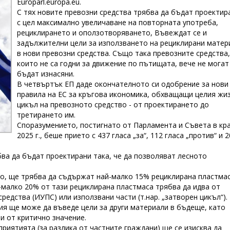
Europarl.europa.eu.
С тях новите превозни средства трябва да бъдат проектир
с цел максимално увеличаване на повторната употреба,
рециклирането и оползотворяването, Въвеждат се и
задължителни цели за използването на рециклирани матер
в нови превозни средства. Също така превозните средства,
които не са годни за движение по пътищата, вече не могат
бъдат изнасяни.
В четвъртък ЕП даде окончателното си одобрение за нови
правила на ЕС за кръгова икономика, обхващащи целия жи
цикъл на превозното средство - от проектирането до
третирането им.
Споразумението, постигнато от Парламента и Съвета в кра
2025 г., беше прието с 437 гласа „за“, 112 гласа „против“ и 2
ва да бъдат проектирани така, че да позволяват лесното
во, ще трябва да съдържат най-малко 15% рециклирана пластмас
й-малко 20% от тази рециклирана пластмаса трябва да идва от
едства (ИУПС) или използвани части (т.нар. „затворен цикъл“).
я ще може да въведе цели за други материали в бъдеще, като
и от критично значение.
иятията (за разлика от частните граждани) ще се изисква да