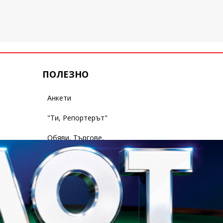
ПОЛЕЗНО
Анкети
"Ти, Репортерът"
Обяви, Търгове,
Съобщения