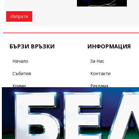
Изпрати
БЪРЗИ ВРЪЗКИ
ИНФОРМАЦИЯ
Начало
За Нас
Събития
Контакти
Крими
Реклама
Бизнес
Условия За Ползване
Политика
Поверителност
Спорт
Светът