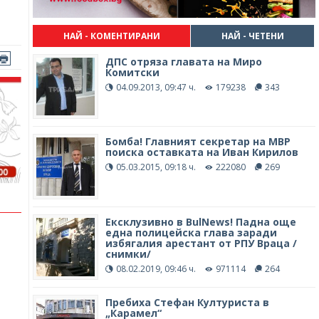
НАЙ - КОМЕНТИРАНИ
НАЙ - ЧЕТЕНИ
ДПС отряза главата на Миро
Комитски
04.09.2013, 09:47 ч.
179238
343
Бомба! Главният секретар на МВР
поиска оставката на Иван Кирилов
05.03.2015, 09:18 ч.
222080
269
Ексклузивно в BulNews! Падна още
една полицейска глава заради
избягалия арестант от РПУ Враца /
снимки/
08.02.2019, 09:46 ч.
971114
264
Пребиха Стефан Културиста в
„Карамел“