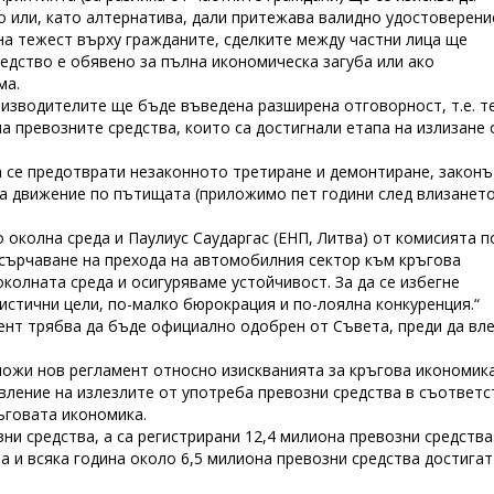
о или, като алтернатива, дали притежава валидно удостоверени
жна тежест върху гражданите, сделките между частни лица ще
редство е обявено за пълна икономическа загуба или ако
ма.
роизводителите ще бъде въведена разширена отговорност, т.е. т
а превозните средства, които са достигнали етапа на излизане 
а се предотврати незаконното третиране и демонтиране, законъ
за движение по пътищата (приложимо пет години след влизането
 околна среда и Паулиус Саударгас (ЕНП, Литва) от комисията п
асърчаване на прехода на автомобилния сектор към кръгова
колната среда и осигуряваме устойчивост. За да се избегне
истични цели, по-малко бюрокрация и по-лоялна конкуренция.“
ент трябва да бъде официално одобрен от Съвета, преди да вле
дложи нов регламент относно изискванията за кръгова икономик
вление на излезлите от употреба превозни средства в съответс
ръговата икономика.
зни средства, а са регистрирани 12,4 милиона превозни средства
 и всяка година около 6,5 милиона превозни средства достигат