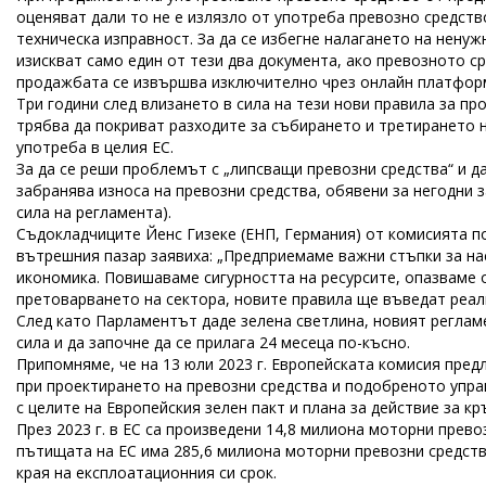
оценяват дали то не е излязло от употреба превозно средств
техническа изправност. За да се избегне налагането на нену
изискват само един от тези два документа, ако превозното с
продажбата се извършва изключително чрез онлайн платфор
Три години след влизането в сила на тези нови правила за п
трябва да покриват разходите за събирането и третирането н
употреба в целия ЕС.
За да се реши проблемът с „липсващи превозни средства“ и д
забранява износа на превозни средства, обявени за негодни 
сила на регламента).
Съдокладчиците Йенс Гизеке (ЕНП, Германия) от комисията по
вътрешния пазар заявиха: „Предприемаме важни стъпки за н
икономика. Повишаваме сигурността на ресурсите, опазваме о
претоварването на сектора, новите правила ще въведат реал
След като Парламентът даде зелена светлина, новият реглам
сила и да започне да се прилага 24 месеца по-късно.
Припомняме, че на 13 юли 2023 г. Европейската комисия пре
при проектирането на превозни средства и подобреното упра
с целите на Европейския зелен пакт и плана за действие за к
През 2023 г. в ЕС са произведени 14,8 милиона моторни прево
пътищата на ЕС има 285,6 милиона моторни превозни средства
края на експлоатационния си срок.