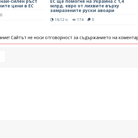
 най-силен ръст
ЕС ще помогне на Украйна с 1,4
ите цени в ЕС
млрд. евро от лихвите върху
замразените руски авоари
0
16:12 ч.
174
0
ние! Сайтът не носи отговорност за съдържанието на коментар