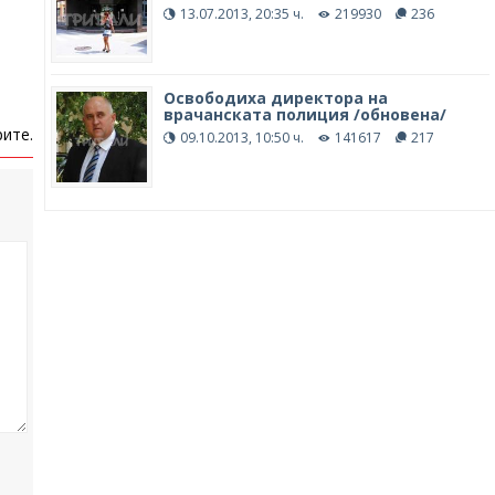
13.07.2013, 20:35 ч.
219930
236
Освободиха директора на
врачанската полиция /обновена/
ите.
09.10.2013, 10:50 ч.
141617
217