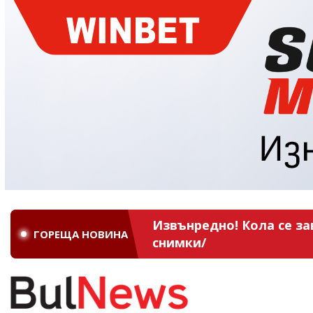
Извънредно! Кола се за
ГОРЕЩА НОВИНА
снимки/