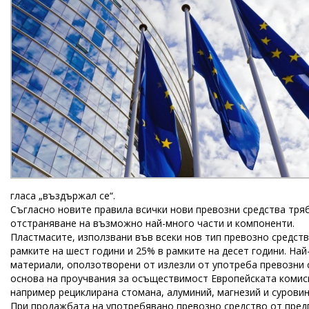
гласа „въздържал се“.
Съгласно новите правила всички нови превозни средства тряб
отстраняване на възможно най-много части и компоненти.
Пластмасите, използвани във всеки нов тип превозно средст
рамките на шест години и 25% в рамките на десет години. На
материали, оползотворени от излезли от употреба превозни ср
основа на проучвания за осъществимост Европейската комиси
например рециклирана стомана, алуминий, магнезий и суровин
При продажбата на употребявано превозно средство от предпр