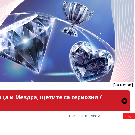
[затвори]
ца и Мездра, щетите са сериозни /