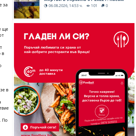
е за
06.08.2026, 14:53 ч.
101
0
е ще
от
т
 в
о
зе в
а
твие
. По