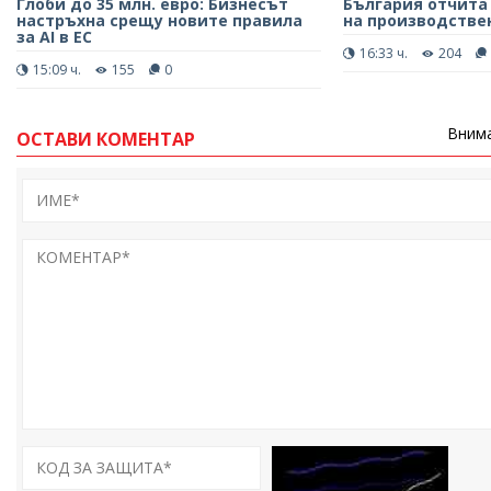
Глоби до 35 млн. евро: Бизнесът
България отчита
настръхна срещу новите правила
на производствен
за AI в ЕС
16:33 ч.
204
15:09 ч.
155
0
Внима
ОСТАВИ КОМЕНТАР