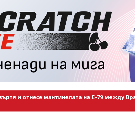
въртя и отнесе мантинелата на Е-79 между Вра