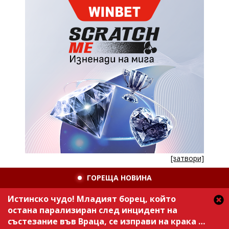
[затвори]
ГОРЕЩА НОВИНА
Истинско чудо! Младият борец, който
остана парализиран след инцидент на
състезание във Враца, се изправи на крака /