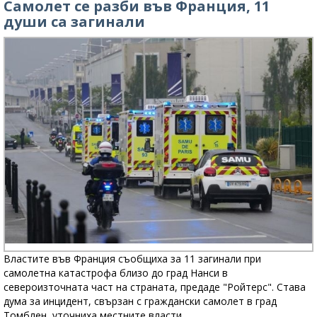
Самолет се разби във Франция, 11
души са загинали
Властите във Франция съобщиха за 11 загинали при
самолетна катастрофа близо до град Нанси в
североизточната част на страната, предаде "Ройтерс". Става
дума за инцидент, свързан с граждански самолет в град
Томблен, уточниха местните власти.