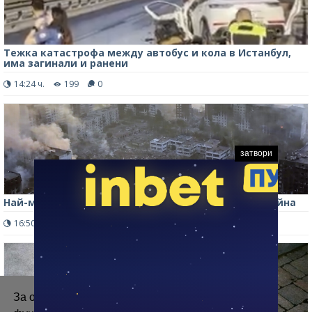
Тежка катастрофа между автобус и кола в Истанбул,
има загинали и ранени
14:24 ч.
199
0
затвори
Най-малко трима загинали при руска атака в Украйна
16:50 ч.
236
0
За осигуряване на правилното