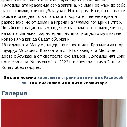
18-годишната красавица сама загатна, че има нов мъж до себе
си със снимки, които публикува в Инстаграм. На една от тях се
снима в огледалото в стая, която зорките фенове веднага
разпознаха, че от дома на играча на "Фламенго" Ерик Пулгар.
Чилийският национал има идентична снимка от помещението,
на която изпъкват характерни лампи от нощното му шкафче,
които няма как да бъдат сбъркани.
18-годишната Ману е дъщеря на известния в Бразилия актьор
Едуардо Московис. Връзката й с TikTok звездата Мело бе
доста обсъждана от светските хроникьори. 32-годишният Ерик
носи екипа на "Фламенго" от 2022 г. и спечели с тима 2 пъти
Копа Либертадорес.
За още новини
харесайте страницата ни във Facebook
ТУК
.
Там очакваме и вашите коментари.
Галерия