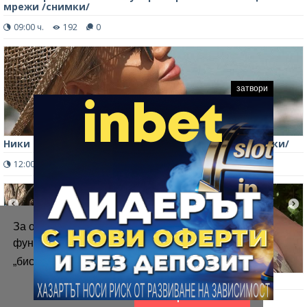
мрежи /снимки/
09:00 ч.
192
0
затвори
Ники Пенчев натяга Рая Пакова край басейн /снимки/
12:00 ч.
662
0
За осигуряване на правилното
функциониране на уебсайта ние използваме
„бисквитки“.
Повече информация
Сара Тена има цици като любеници /снимки/
Приемам
09:00 ч.
564
0