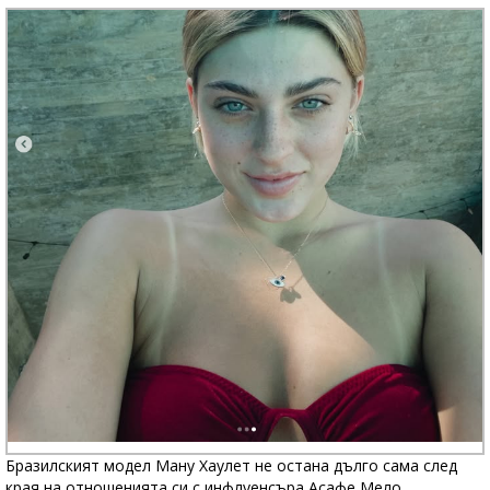
Бразилският модел Ману Хаулет не остана дълго сама след
края на отношенията си с инфлуенсъра Асафе Мело.