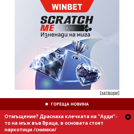
[затвори]
ГОРЕЩА НОВИНА
Отмъщение? Драснаха клечката на "Ауди"-
то на мъж във Враца, в основата стоят
наркотици /снимки/