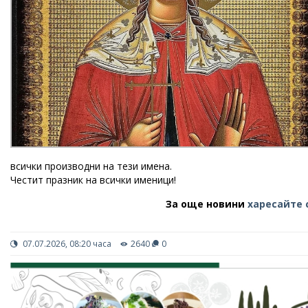
всички производни на тези имена.
Честит празник на всички именици!
За още новини
харесайте 
07.07.2026, 08:20 часа
2640
0