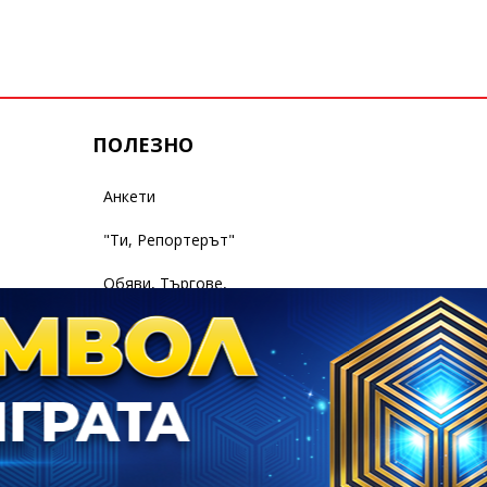
ПОЛЕЗНО
Анкети
"Ти, Репортерът"
Обяви, Търгове,
Съобщения