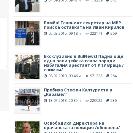
04.09.2013, 09:47 ч.
179359
343
Бомба! Главният секретар на МВР
поиска оставката на Иван Кирилов
05.03.2015, 09:18 ч.
222171
269
Ексклузивно в BulNews! Падна още
една полицейска глава заради
избягалия арестант от РПУ Враца /
снимки/
08.02.2019, 09:46 ч.
971228
264
Пребиха Стефан Културиста в
„Карамел“
13.07.2013, 20:35 ч.
220022
236
Освободиха директора на
врачанската полиция /обновена/