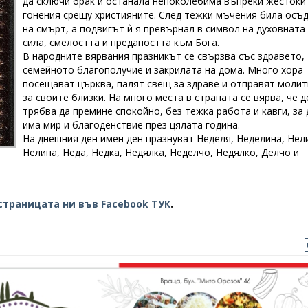
да сключи брак и останала непоколебима въпреки жестоки
гонения срещу християните. След тежки мъчения била осъ
на смърт, а подвигът ѝ я превърнал в символ на духовната
сила, смелостта и предаността към Бога.
В народните вярвания празникът се свързва със здравето,
семейното благополучие и закрилата на дома. Много хора
посещават църква, палят свещ за здраве и отправят молит
за своите близки. На много места в страната се вярва, че д
трябва да премине спокойно, без тежка работа и кавги, за 
има мир и благоденствие през цялата година.
На днешния ден имен ден празнуват Неделя, Неделина, Нел
Нелина, Неда, Недка, Недялка, Неделчо, Недялко, Делчо и
страницата ни във Facebook ТУК
.