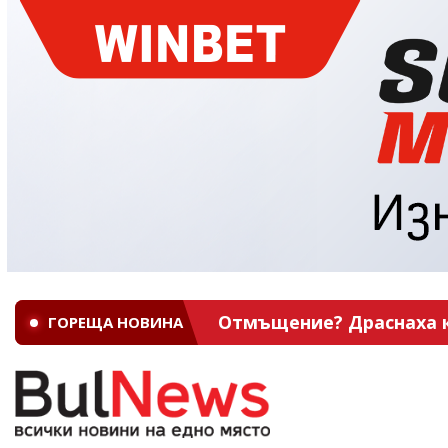
Отмъщение? Драснаха кл
ГОРЕЩА НОВИНА