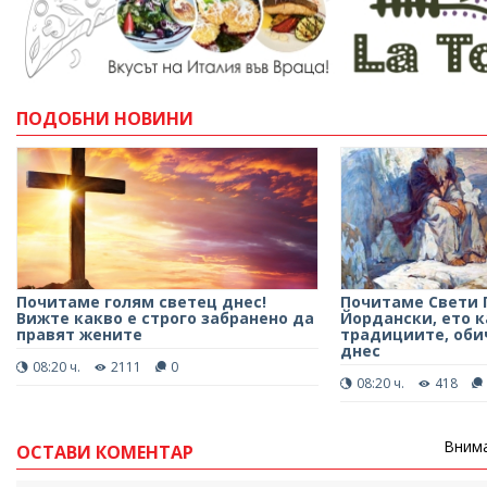
ПОДОБНИ НОВИНИ
Почитаме голям светец днес!
Почитаме Свети 
Вижте какво е строго забранено да
Йордански, ето к
правят жените
традициите, оби
днес
08:20 ч.
2111
0
08:20 ч.
418
Внима
ОСТАВИ КОМЕНТАР