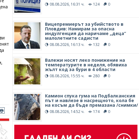
те
08.08.2026, 16:31 ч.
124
0
дена
Вицепремиерът за убийството в
Пловдив: Намирам за опасна
индулгенция да наричаме „деца”
ви
малолетните садисти
енят
08.08.2026, 16:13 ч.
132
0
да
Валежи носят леко понижение на
и,
температурите в неделя, обявиха
жълт код за бури в 4 области
08.08.2026, 15:55 ч.
280
0
Камион спука гума на Подбалканския
път и навлезе в насрещното, кола бе
на косъм да бъде премазана /снимки/
08.08.2026, 14:52 ч.
174
0