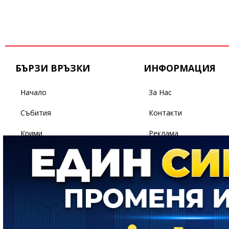
БЪРЗИ ВРЪЗКИ
ИНФОРМАЦИЯ
Начало
За Нас
Събития
Контакти
Крими
Реклама
Бизнес
Условия За Ползване
Политика
Поверителност
Спорт
Светът