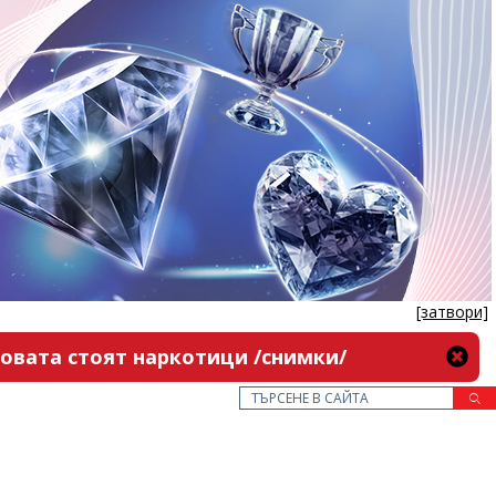
[затвори]
новата стоят наркотици /снимки/