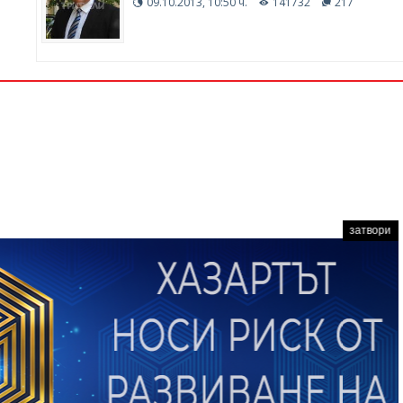
09.10.2013, 10:50 ч.
141732
217
затвори