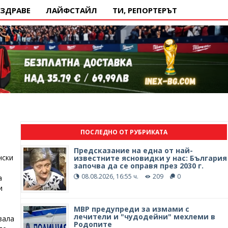
ЗДРАВЕ
ЛАЙФСТАЙЛ
ТИ, РЕПОРТЕРЪТ
ПОСЛЕДНО ОТ РУБРИКАТА
Предсказание на една от най-
нски
известните ясновидки у нас: България
започва да се оправя през 2030 г.
08.08.2026, 16:55 ч.
209
0
а
и
МВР предупреди за измами с
лечители и "чудодейни" мехлеми в
зала
Родопите