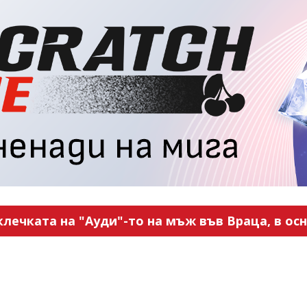
ечката на "Ауди"-то на мъж във Враца, в ос