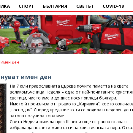
ИКА
СПОРТ
БЪЛГАРИЯ
СВЕТЪТ
COVID-19
т Имен Ден
знуват имен ден
На 7 юли православната църква почита паметта на света
великомъченица Неделя – една от най-почитаните христия
светици, чието име и до днес носят хиляди българи.
Името ѝ произлиза от гръцкото „Кириакия“, което означав
„господня“. Според преданието тя се родила в неделен ден 
затова получила това име.
Света Неделя живяла през III век и още от ранна възраст
избрала да посвети живота си на християнската вяра. Отка