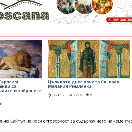
Герасим
Църквата днес почита Св. преп.
акви са
Мелания Римлянка
чаите и забраните
08:15 ч.
1270
0
0
ние! Сайтът не носи отговорност за съдържанието на коментар