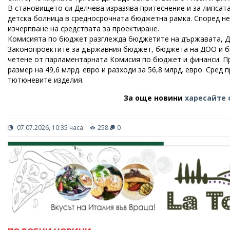
В становището си Делчева изразява притеснение и за липсат
детска болница в средносрочната бюджетна рамка. Според не
изчерпване на средствата за проектиране.
Комисията по бюджет разглежда бюджетите на държавата, ДО
Законопроектите за държавния бюджет, бюджета на ДОО и бю
четене от парламентарната Комисия по бюджет и финанси. П
размер на 49,6 млрд. евро и разходи за 56,8 млрд. евро. Сред
тютюневите изделия.
За още новини
харесайте 
07.07.2026, 10:35 часа
258
0