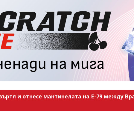
въртя и отнесе мантинелата на Е-79 между Вра