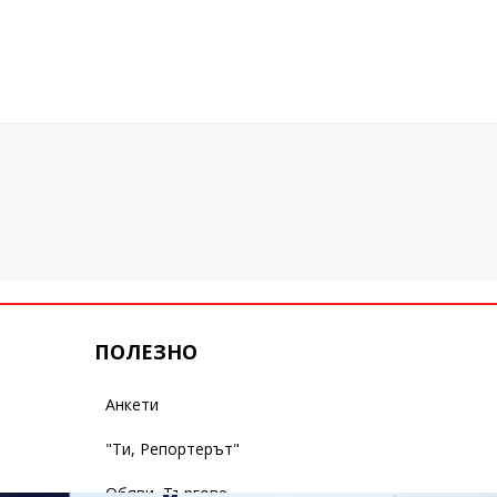
ПОЛЕЗНО
Анкети
"Ти, Репортерът"
Обяви, Търгове,