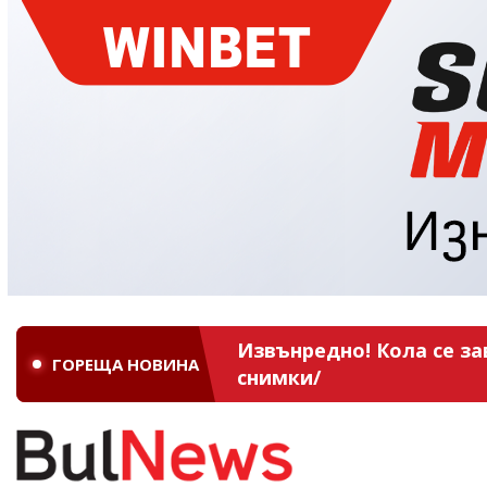
Извънредно! Кола се за
ГОРЕЩА НОВИНА
снимки/