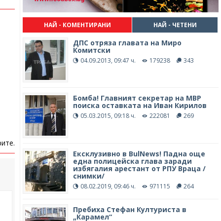
НАЙ - КОМЕНТИРАНИ
НАЙ - ЧЕТЕНИ
ДПС отряза главата на Миро
Комитски
04.09.2013, 09:47 ч.
179238
343
Бомба! Главният секретар на МВР
поиска оставката на Иван Кирилов
05.03.2015, 09:18 ч.
222081
269
ите.
Ексклузивно в BulNews! Падна още
една полицейска глава заради
избягалия арестант от РПУ Враца /
снимки/
08.02.2019, 09:46 ч.
971115
264
Пребиха Стефан Културиста в
„Карамел“