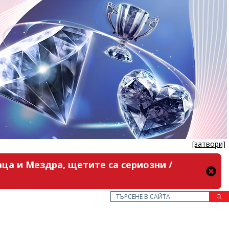
[затвори]
ца и Мездра, щетите са сериозни /