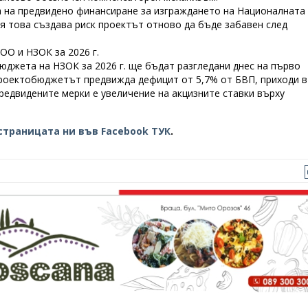
а на предвидено финансиране за изграждането на Националната
я това създава риск проектът отново да бъде забавен след
О и НЗОК за 2026 г.
джета на НЗОК за 2026 г. ще бъдат разгледани днес на първо
роектобюджетът предвижда дефицит от 5,7% от БВП, приходи в
 предвидените мерки е увеличение на акцизните ставки върху
страницата ни във Facebook ТУК
.