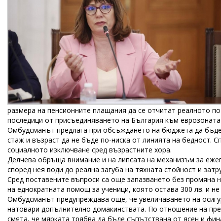
размера на пенсионните плащания да се отчитат реалното п
последици от присъединяването на България към еврозоната
Омбудсманът предлага при обсъждането на бюджета да бъде
стаж и възраст да не бъде по-ниска от линията на бедност. 
социалното изключване сред възрастните хора.
Делчева обръща внимание и на липсата на механизъм за ежег
според нея води до реална загуба на тяхната стойност и затр
Сред поставените въпроси са още запазването без промяна н
на еднократната помощ за ученици, която остава 300 лв. и не 
Омбудсманът предупреждава още, че увеличаването на осигу
натовари допълнително домакинствата. По отношение на пре
смята, че мярката трябва да бъде съпътствана от ясен и фи