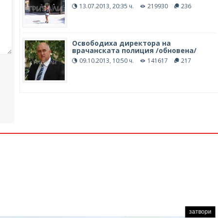
13.07.2013, 20:35 ч.
219930
236
Освободиха директора на
врачанската полиция /обновена/
09.10.2013, 10:50 ч.
141617
217
затвори