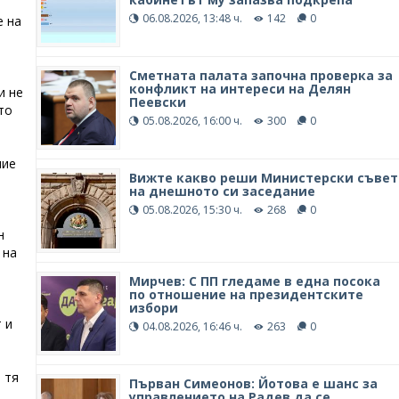
06.08.2026, 13:48 ч.
142
0
е на
Сметната палата започна проверка за
конфликт на интереси на Делян
и не
Пеевски
то
05.08.2026, 16:00 ч.
300
0
ние
Вижте какво реши Министерски съвет
на днешното си заседание
05.08.2026, 15:30 ч.
268
0
н
 на
Мирчев: С ПП гледаме в една посока
по отношение на президентските
избори
 и
04.08.2026, 16:46 ч.
263
0
 тя
Първан Симеонов: Йотова е шанс за
управлението на Радев да се