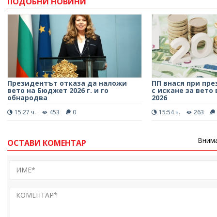
ПОДОБНИ НОВИНИ
Президентът отказа да наложи
ПП внася при пр
вето на Бюджет 2026 г. и го
с искане за вето
обнародва
2026
15:27 ч.
453
0
15:54 ч.
263
Внима
ОСТАВИ КОМЕНТАР