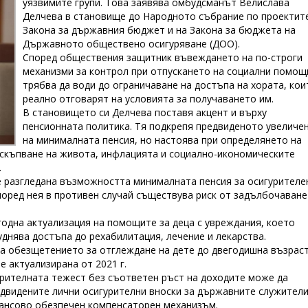
уязвимите групи. Това заявява омбудсманът Велислава
Делчева в становище до Народното събрание по проектит
Закона за държавния бюджет и на Закона за бюджета на
Държавното обществено осигуряване (ДОО).
Според обществения защитник въвеждането на по-строги
механизми за контрол при отпускането на социални помощ
трябва да води до ограничаване на достъпа на хората, кои
реално отговарят на условията за получаването им.
В становището си Делчева поставя акцент и върху
пенсионната политика. Тя подкрепя предвиденото увеличе
на минималната пенсия, но настоява при определянето на
оскъпване на живота, инфлацията и социално-икономическите
.
 разгледана възможността минималната пенсия за осигурителе
Според нея в противен случай съществува риск от задълбочаване
одна актуализация на помощите за деца с увреждания, което
уднява достъпа до рехабилитация, лечение и лекарства.
а обезщетението за отглеждане на дете до двегодишна възраст
е актуализирана от 2021 г.
рителната тежест без съответен ръст на доходите може да
двидените лични осигурителни вноски за държавните служители
нансово обезпечен компенсаторен механизъм.