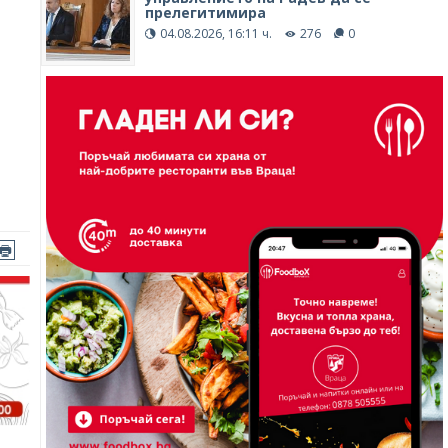
прелегитимира
04.08.2026, 16:11 ч.
276
0