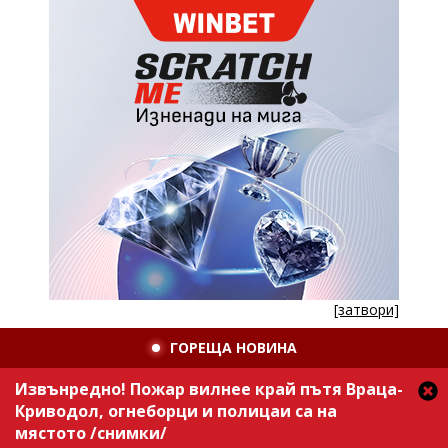
[затвори]
ГОРЕЩА НОВИНА
Извънредно! Пожар вилнее край пътя Враца-
Криводол, огнеборци и полицаи са на
мястото /снимки/