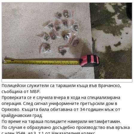
Полицейски служители са тарашили къща във Врачанско,
съобщиха от МВР.
Проверката се е случила вчера в хода на специализирана
операция. След сигнал униформените претърсили дом в
Оряхово. Къщата била обитавана от 34-годишен мъж от
крайдунавския град.
По време на тараша полицаите намерили метамфетамин.
По случая е образувано досъдебно производство във връзка
с член 354А, ал.3, т.1 от Наказателния кодекс.