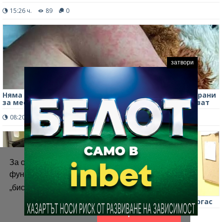
15:26 ч.
89
0
затвори
Няма край! Над 30 заразени с морбили са регистрирани
за месец във Врачанско, имунизациите продължават
08:20 ч.
316
0
За осигуряване на правилното
функциониране на уебсайта ние използваме
„бисквитки“.
Повече информация
ГДБОП и СБУ закопчаха украински наркобарон в Бургас
Приемам
09:18 ч.
261
0