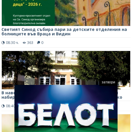
Светият Синод събира пари за детските отделения на
болниците във Враца и Видин
08:30 ч.
363
0
затвори
В навечерието на 140-ата му годишнина: Кампания
набира средства за ремонт на училище в Монтанско
08:40 ч.
498
0