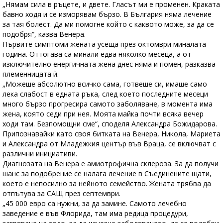
„Нямам сила в ръцете, и двете. Гласът ми е променен. Краката
бавно ходя и се изморявам бързо. В България няма лечение
за тая болест. Да ми помогне който с каквото може, за да се
подобря“, казва Венера.
Първите симптоми жената усеща през октомври миналата
година. Оттогава са минали едва няколко месеца, а от
изключително енергичната жена днес няма и помен, разказва
племенницата ѝ.
„Можеше абсолютно всичко сама, готвеше си, имаше само
лека слабост в едната ръка, след което последните месеци
много бързо прогресира самото заболяване, в момента има
жена, която седи при нея. Моята майка почти всяка вечер
ходи там. Безпомощни сме“, споделя Александра Божидарова.
Припознавайки като своя битката на Венера, Никола, Мариета
и Александра от Младежкия център във Враца, се включват с
различни инициативи.
Диагнозата на Венера е амиотрофична склероза. За да получи
шанс за подобрение се налага лечение в Съединените щати,
което е непосилно за нейното семейство. Жената трябва да
отпътува за САЩ през септември.
„45 000 евро са нужни, за да замине. Самото лечебно
заведение е във Флорида, там има редица процедури,