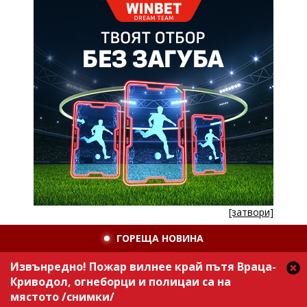
[затвори]
ГОРЕЩА НОВИНА
Извънредно! Пожар вилнее край пътя Враца-
Криводол, огнеборци и полицаи са на
мястото /снимки/