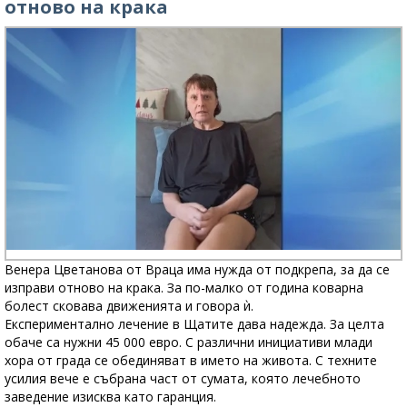
отново на крака
Венера Цветанова от Враца има нужда от подкрепа, за да се
изправи отново на крака. За по-малко от година коварна
болест сковава движенията и говора ѝ.
Експериментално лечение в Щатите дава надежда. За целта
обаче са нужни 45 000 евро. С различни инициативи млади
хора от града се обединяват в името на живота. С техните
усилия вече е събрана част от сумата, която лечебното
заведение изисква като гаранция.