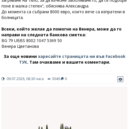
загряване на тяло, за да изчезне заболяването, да се подобри
поне в малка степен“, обяснява Александра.
До момента са събрани 8000 евро, които вече са изпратени в
болницата.
Всеки, който желае да помогне на Венера, може да го
направи на следната банкова сметка:
BG 79 UBBS 8002 1047 5369 50
Венера Цветанова
За още новини
харесайте страницата ни във Facebook
ТУК
.
Там очакваме и вашите коментари.
09.07.2026, 08:30 часа
3049
0