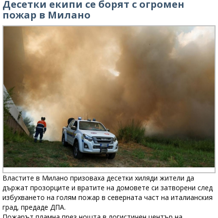
Десетки екипи се борят с огромен
пожар в Милано
Властите в Милано призоваха десетки хиляди жители да
държат прозорците и вратите на домовете си затворени след
избухването на голям пожар в северната част на италианския
град, предаде ДПА.
Пожарът пламна през нощта в логистичен център на