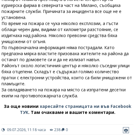
куриерска фирма в северната част на Милано, съобщиха
пожарните служби. Причината за инцидента все още не е
установена.
По време на пожара се чуха няколко експлозии, а гъсти
облаци черен дим, видими от километри разстояние, се
издигнаха над района. Няколко превозни средства бяха
унищожени от огъня.
По първоначална информация няма пострадали. Като
предпазна мярка властите призоваха жителите на района да
останат по домовете си и да не излизат навън.
Районът около логистичния център и няколко съседни улици
бяха отцепени. Складът е съдържал голямо количество
пратки с електронни устройства, които са били унищожени от
пламъците.
За овладяването на пожара на място са изпратени десетки
екипи на противопожарната служба.
За още новини
харесайте страницата ни във Facebook
ТУК
.
Там очакваме и вашите коментари.
09.07.2026, 11:18 часа
238
0