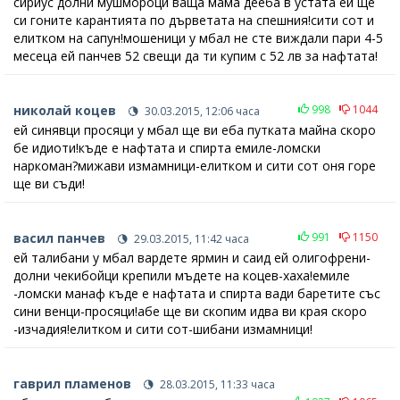
сириус долни мушмороци ваща мама дееба в устата ей ще
си гоните карантията по дърветата на спешния!сити сот и
елитком на сапун!мошеници у мбал не сте виждали пари 4-5
месеца ей панчев 52 свещи да ти купим с 52 лв за нафтата!
николай коцев
998
1044
30.03.2015, 12:06 часа
ей синявци просяци у мбал ще ви еба путката майна скоро
бе идиоти!къде е нафтата и спирта емиле-ломски
наркоман?мижави измамници-елитком и сити сот оня горе
ще ви съди!
васил панчев
991
1150
29.03.2015, 11:42 часа
ей талибани у мбал вардете ярмин и саид ей олигофрени-
долни чекибойци крепили мъдете на коцев-хаха!емиле
-ломски манаф къде е нафтата и спирта вади баретите със
сини венци-просяци!абе ще ви скопим идва ви края скоро
-изчадия!елитком и сити сот-шибани измамници!
гаврил пламенов
28.03.2015, 11:33 часа