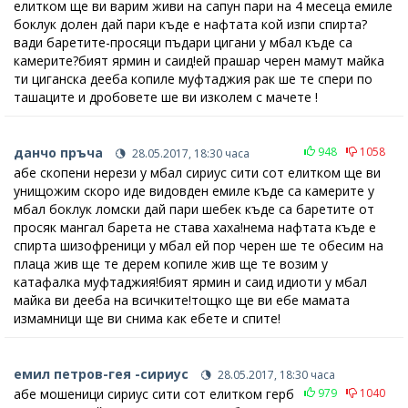
елитком ще ви варим живи на сапун пари на 4 месеца емиле
боклук долен дай пари къде е нафтата кой изпи спирта?
вади баретите-просяци пъдари цигани у мбал къде са
камерите?бият ярмин и саид!ей прашар черен мамут майка
ти циганска дееба копиле муфтаджия рак ше те спери по
ташаците и дробовете ше ви изколем с мачете !
данчо пръча
948
1058
28.05.2017, 18:30 часа
абе скопени нерези у мбал сириус сити сот елитком ще ви
унищожим скоро иде видовден емиле къде са камерите у
мбал боклук ломски дай пари шебек къде са баретите от
просяк мангал барета не става хаха!нема нафтата къде е
спирта шизофреници у мбал ей пор черен ше те обесим на
плаца жив ще те дерем копиле жив ще те возим у
катафалка муфтаджия!бият ярмин и саид идиоти у мбал
майка ви дееба на всичките!тощко ще ви ебе мамата
измамници ще ви снима как ебете и спите!
емил петров-гея -сириус
28.05.2017, 18:30 часа
абе мошеници сириус сити сот елитком герб
979
1040