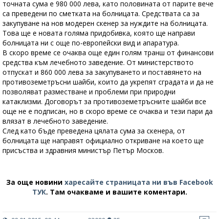
точната сума е 980 000 лева, като половината от парите вече
са преведени по сметката на болницата. Средствата са за
закупуване на нов модерен скенер за нуждите на болницата.
Това ще е новата голяма придобивка, която ще направи
болницата ни с още по-европейски вид и апаратура.
В скоро време се очаква още един голям транш от финансови
средства към лечебното заведение. От министерството
отпускат и 860 000 лева за закупуването и поставянето на
противоземетръсни шайби, които да укрепят сградата и да не
позволяват разместване и проблеми при природни
катаклизми. Договорът за противоземетръсните шайби все
още не е подписан, но в скоро време се очаква и тези пари да
влязат в лечебното заведение.
След като бъде преведена цялата сума за скенера, от
болницата ще направят официално откриване на което ще
присъства и здравния министър Петър Москов.
За още новини
харесайте страницата ни във Facebook
ТУК
.
Там очакваме и вашите коментари.