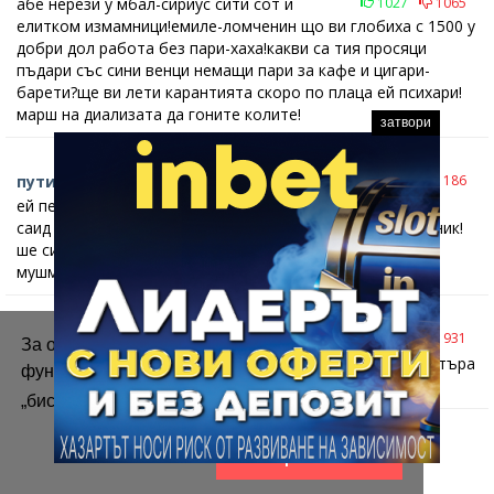
абе нерези у мбал-сириус сити сот и
1027
1065
елитком измамници!емиле-ломченин що ви глобиха с 1500 у
добри дол работа без пари-хаха!какви са тия просяци
пъдари със сини венци немащи пари за кафе и цигари-
барети?ще ви лети карантията скоро по плаца ей психари!
марш на диализата да гоните колите!
затвори
путио маринкин
1040
1186
27.03.2015, 18:47 часа
eй пепеливи тумбаци у мбал от сириус вардете ярмин и
саид ей идиоти дето крепихте топките на коцев-измамник!
ше си гоните ташаците по плаца пред линейките като
мушмули бе нещастни пъдари-онанисти!
алоо
1043
931
11.01.2015, 00:04 часа
За осигуряване на правилното
Моментално да се уволни тоя на снимката и ако министъра
функциониране на уебсайта ние използваме
се срещне с него,значи е с мафията.
„бисквитки“.
Повече информация
Приемам
<<
<
>
>>