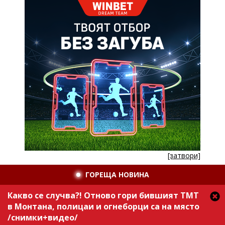
[затвори]
ГОРЕЩА НОВИНА
Какво се случва?! Отново гори бившият ТМТ
в Монтана, полицаи и огнеборци са на място
/снимки+видео/