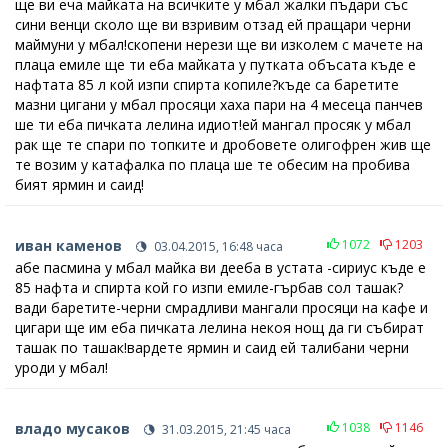
ще ви еча майката на всичките у мбал жалки пъдари със
сини венци сколо ще ви взривим отзад ей пращари черни
маймуни у мбал!скопени нерези ще ви изколем с мачете на
плаца емиле ще ти еба майката у путката объсата къде е
нафтата 85 л кой изпи спирта копиле?къде са баретите
мазни цигани у мбал просяци хаха пари на 4 месеца панчев
ше ти еба пичката лелина идиот!ей мангал просяк у мбал
рак ще те спари по топките и дробовете олигофрен жив ще
те возим у катафалка по плаца ше те обесим на пробива
бият ярмин и саид!
иван каменов
1072
1203
03.04.2015, 16:48 часа
абе пасмина у мбал майка ви дееба в устата -сириус къде е
85 нафта и спирта кой го изпи емиле-гърбав сол ташак?
вади баретите-черни смрадливи мангали просяци на кафе и
цигари ще им еба пичката лелина некоя нощ да ги събират
ташак по ташак!вардете ярмин и саид ей талибани черни
уроди у мбал!
владо мусаков
1038
1146
31.03.2015, 21:45 часа