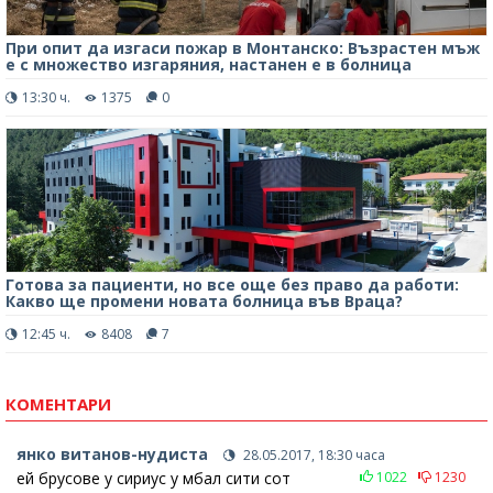
При опит да изгаси пожар в Монтанско: Възрастен мъж
е с множество изгаряния, настанен е в болница
13:30 ч.
1375
0
Готова за пациенти, но все още без право да работи:
Какво ще промени новата болница във Враца?
12:45 ч.
8408
7
КОМЕНТАРИ
янко витанов-нудиста
28.05.2017, 18:30 часа
ей брусове у сириус у мбал сити сот
1022
1230