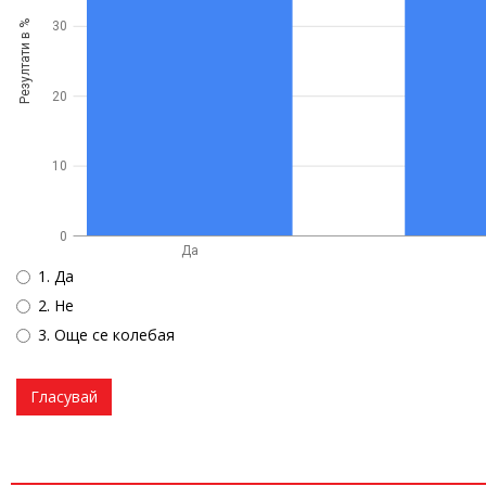
Резултати в %
30
20
10
0
Да
1. Да
2. Не
3. Още се колебая
Гласувай