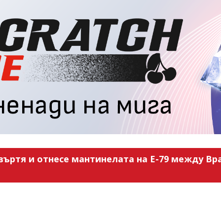
въртя и отнесе мантинелата на Е-79 между Вра