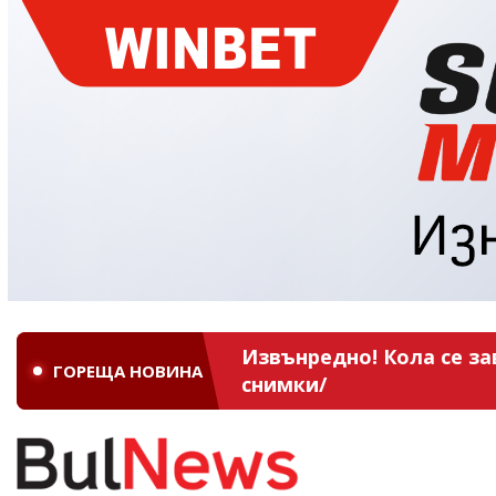
Извънредно! Кола се за
ГОРЕЩА НОВИНА
снимки/