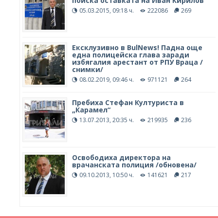
поиска оставката на Иван Кирилов
05.03.2015, 09:18 ч.
222086
269
Ексклузивно в BulNews! Падна още
една полицейска глава заради
избягалия арестант от РПУ Враца /
снимки/
08.02.2019, 09:46 ч.
971121
264
Пребиха Стефан Културиста в
„Карамел“
13.07.2013, 20:35 ч.
219935
236
Освободиха директора на
врачанската полиция /обновена/
09.10.2013, 10:50 ч.
141621
217