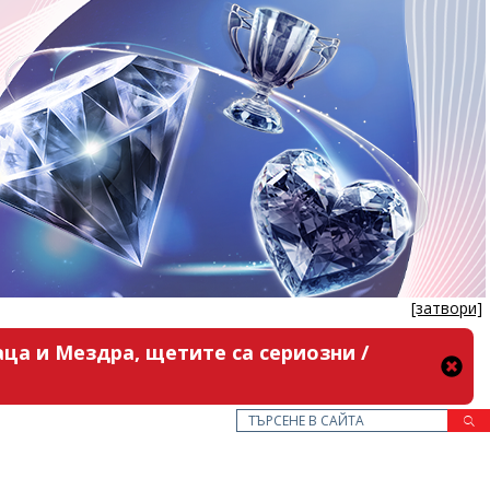
[затвори]
ца и Мездра, щетите са сериозни /