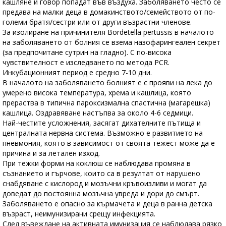
кашляне и говор попадат във въздуха. Заболяването често се
предава на малки деца в домакинството/семейството от по-
големи братя/сестри или от други възрастни членове.
За изолиране на причинителя Bordetella pertussis в началото
на заболяването от болния се взема назофарингеален секрет
(за предпочитане сутрин на гладно). С по-висока
чувствителност е изследването по метода PCR.
Инкубационният период е средно 7-10 дни.
В началото на заболяването болният е с прояви на лека до
умерено висока температура, хрема и кашлица, която
прераства в типична пароксизмална спастична (магарешка)
кашлица. Оздравяване настъпва за около 4-6 седмици.
Най-честите усложнения, засягат дихателните пътища и
централната нервна система. Възможно е развитието на
пневмония, която в зависимост от своята тежест може да е
причина и за летален изход.
При тежки форми на коклюш се наблюдава промяна в
съзнанието и гърчове, които са в резултат от нарушено
снабдяване с кислород и мозъчни кръвоизливи и могат да
доведат до постоянна мозъчна увреда и дори до смърт.
Заболяването е опасно за кърмачета и деца в ранна детска
възраст, неимунизирани срещу инфекцията.
След въвеждане на активната имунизация се наблюдава рязко