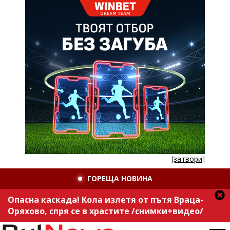
[затвори]
ГОРЕЩА НОВИНА
Опасна каскада! Кола излетя от пътя Враца-
Оряхово, спря се в храстите /снимки+видео/