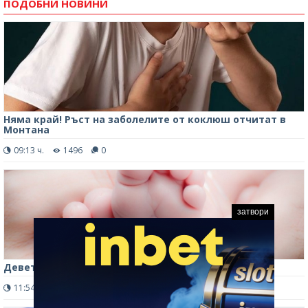
ПОДОБНИ НОВИНИ
Няма край! Ръст на заболелите от коклюш отчитат в
Монтана
09:13 ч.
1496
0
затвори
Девет бебета са починали от коклюш в Англия
11:54 ч.
2683
0