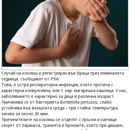
Случай на коклюш е регистриран във Враца през изминалата
седмица, съобщават от РЗИ.
Това, е остра респираторна инфекция, която протича с
характерна конвулсивна, или т. нар. магарешка кашлица. У нас,
заболяването е характерно за деца в различна възраст.
Причинява се от бактерията Bordetella pertussis, слабо
устойчива във външната среда – при стайна температура
загива за около 30 мин.
Причинителите на коклюш се отделят с пръски и капчици
секрет от ларинкса, трахеята и бронхите, които при дишане,