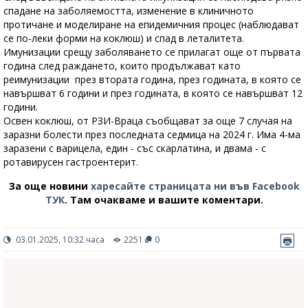
спадане на заболяемостта, изменение в клиничното
протичане и моделиране на епидемичния процес (наблюдават
се по-леки форми на коклюш) и спад в леталитета.
Имунизации срещу заболяването се прилагат още от първата
година след раждането, които продължават като
реимунизации през втората година, през годината, в която се
навършват 6 години и през годината, в която се навършват 12
години.
Освен коклюш, от РЗИ-Враца съобщават за още 7 случая на
заразни болести през последната седмица на 2024 г. Има 4-ма
заразени с варицела, един - със скарлатина, и двама - с
ротавирусен гастроентерит.
За още новини
харесайте страницата ни във Facebook
ТУК
.
Там очакваме и вашите коментари.
03.01.2025, 10:32 часа
2251
0