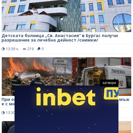
Детската болница „Св. Анастасия“ в Бургас получи
разрешение за лечебна дейност /снимки/
13:39 ч.
219
0
затвори
При опит да изгаси пожар в Монтанско: Възрастен мъж
е с множество изгаряния, настанен е в болница
13:30 ч.
1374
0