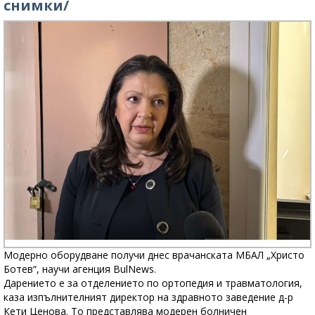
снимки/
Модерно оборудване получи днес врачанската МБАЛ „Христо
Ботев“, научи агенция BulNews.
Дарението е за отделението по ортопедия и травматология,
каза изпълнителният директор на здравното заведение д-р
Кети Ценова. То представлява модерен болничен