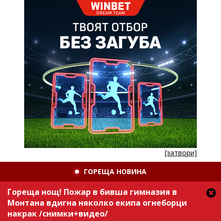
[затвори]
ГОРЕЩА НОВИНА
Гореща нощ! Пожар в бивша гимназия в
Монтана вдигна няколко екипа огнеборци
накрак /снимки+видео/