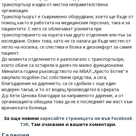
транспортьор и идва от местна неправителствена
организация.
Транспортьорът е съвременно оборудване, което ще бъде от
помощ както в работата на медицинския персонал, така и за
пациентите. С него се облекчават усилията при
транспортирането на хората към друго отделение или пък за
изследване. Освен това, като не се налага да бъде местен от
легло на носилка, се спестява и болка и дискомфорт за самия
пациент.
До момента отделението е разполагало с транспортьори,
които обаче са остарели и далеч по-малко функционални.
Миналата година ръководството на МБАЛ „Христо Ботев“ е
закупило подобен със собствени средства, а сега,
благодарение на дарението, са се сдобили с още един
модерен такъв, и то от водещ производител в сферата.
Д-р Кети Ценова благодари за направеното дарение, а от
организацията обещаха това да не е последният им жест към
врачанската болница.
За още новини
харесайте страницата ни във Facebook
ТУК
.
Там очакваме и вашите коментари.
Галерия