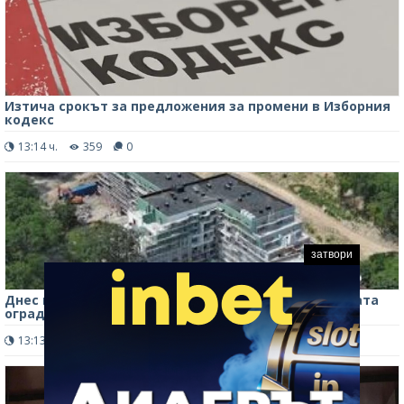
Изтича срокът за предложения за промени в Изборния
кодекс
13:14 ч.
359
0
затвори
Днес изтича срокът за премахването на незаконната
ограда в "Баба Алино"
13:13 ч.
303
0