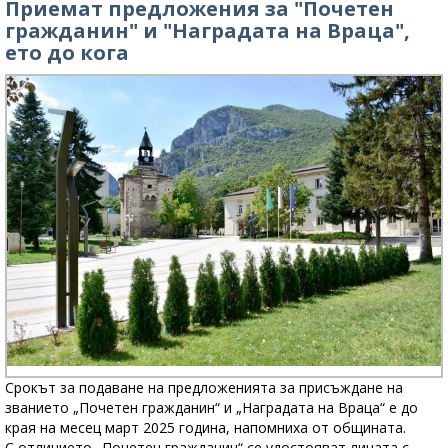
Приемат предложения за "Почетен
гражданин" и "Наградата на Враца",
ето до кога
Срокът за подаване на предложенията за присъждане на
званието „Почетен гражданин“ и „Наградата на Враца“ е до
края на месец март 2025 година, напомниха от общината.
С отличието „Почетен гражданин“ се удостояват лицата с