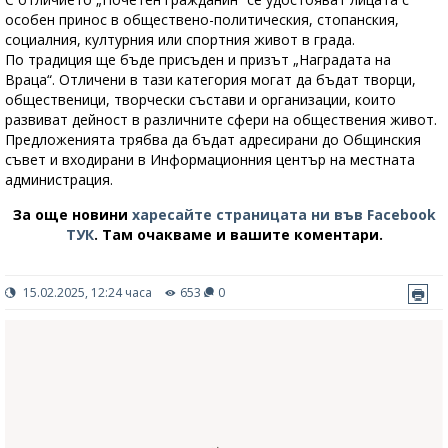
особен принос в обществено-политическия, стопанския,
социалния, културния или спортния живот в града.
По традиция ще бъде присъден и призът „Наградата на
Враца“. Отличени в тази категория могат да бъдат творци,
общественици, творчески състави и организации, които
развиват дейност в различните сфери на обществения живот.
Предложенията трябва да бъдат адресирани до Общинския
съвет и входирани в Информационния център на местната
администрация.
За още новини
харесайте страницата ни във Facebook
ТУК
.
Там очакваме и вашите коментари.
15.02.2025, 12:24 часа
653
0