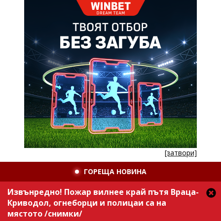
[затвори]
ГОРЕЩА НОВИНА
Извънредно! Пожар вилнее край пътя Враца-
Криводол, огнеборци и полицаи са на
мястото /снимки/