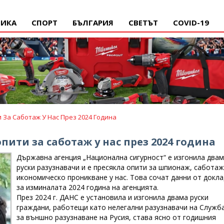
ИКА
СПОРТ
БЪЛГАРИЯ
СВЕТЪТ
COVID-19
 За Саботаж У Нас През 2024 Година
ити за саботаж у нас през 2024 година
Държавна агенция „Национална сигурност“ е изгонила два
руски разузнавачи и е пресякла опити за шпионаж, саботаж
икономическо проникване у нас. Това сочат данни от докла
за изминалата 2024 година на агенцията.
През 2024 г. ДАНС е установила и изгонила двама руски
граждани, работещи като нелегални разузнавачи на Служб
за външно разузнаване на Русия, става ясно от годишния