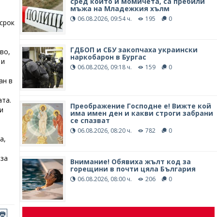
сред които и момичета, са пребили
мъжа на Младежкия хълм
06.08.2026, 09:54 ч.
195
0
срок
ГДБОП и СБУ закопчаха украински
во,
наркобарон в Бургас
 и
06.08.2026, 09:18 ч.
159
0
ан в
та.
Преображение Господне е! Вижте кой
и
има имен ден и какви строги забрани
се спазват
06.08.2026, 08:20 ч.
782
0
а,
 за
Внимание! Обявиха жълт код за
горещини в почти цяла България
06.08.2026, 08:00 ч.
206
0