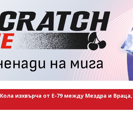
Кола изхвърча от Е-79 между Мездра и Враца, 