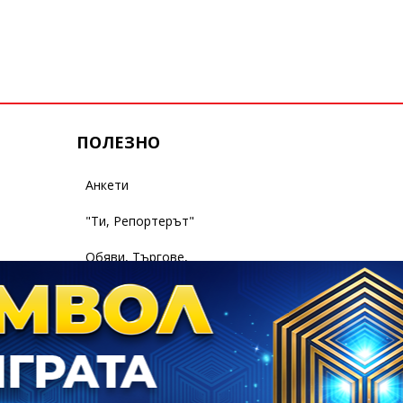
ПОЛЕЗНО
Анкети
"Ти, Репортерът"
Обяви, Търгове,
Съобщения