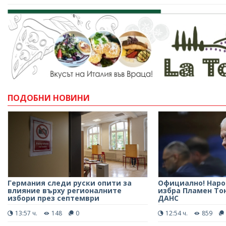
ПОДОБНИ НОВИНИ
Германия следи руски опити за
Официално! Наро
влияние върху регионалните
избра Пламен То
избори през септември
ДАНС
13:57 ч.
148
0
12:54 ч.
859