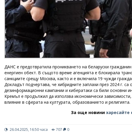
ДАНС е предотвратила проникването на беларуски гражданин 
енергиен обект. В същото време агенцията е блокирала транс
санкциите срещу Москва, както и е включила 19 чужди граждан
Докладът подчертава, че хибридните заплахи през 2024 г. са 
дезинформационни кампании и кибератаки са били основни ин
Кремъл е продължил да използва икономически зависимости, 
влияние в сферата на културата, образованието и религията.
За още новини
харесайте 
26.04.2025, 16:50 часа
707
0