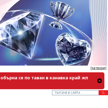
[затвори]
обърна се по таван в канавка край жп