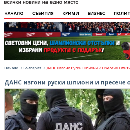
НАЧАЛО
СЪБИТИЯ
КРИМИ
БИЗНЕС
ПОЛИТ
Начало
България
ДАНС Изгони Руски Шпиони И Пресече Опити
ДАНС изгони руски шпиони и пресече оп