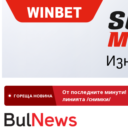
От последните минути! 
ГОРЕЩА НОВИНА
линията /снимки/