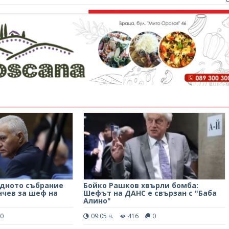
дното събрание
Бойко Рашков хвърли бомба:
нчев за шеф на
Шефът на ДАНС е свързан с "Баба
Алино"
0
09:05 ч.
416
0