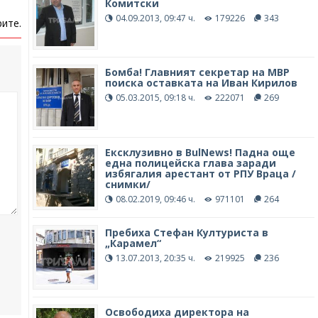
Комитски
04.09.2013, 09:47 ч.
179226
343
ите.
Бомба! Главният секретар на МВР
поиска оставката на Иван Кирилов
05.03.2015, 09:18 ч.
222071
269
Ексклузивно в BulNews! Падна още
една полицейска глава заради
избягалия арестант от РПУ Враца /
снимки/
08.02.2019, 09:46 ч.
971101
264
Пребиха Стефан Културиста в
„Карамел“
13.07.2013, 20:35 ч.
219925
236
Освободиха директора на