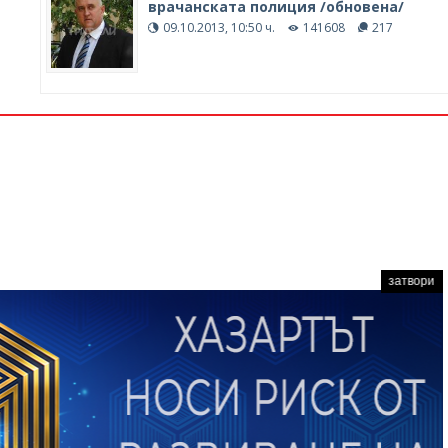
врачанската полиция /обновена/
09.10.2013, 10:50 ч.
141608
217
затвори