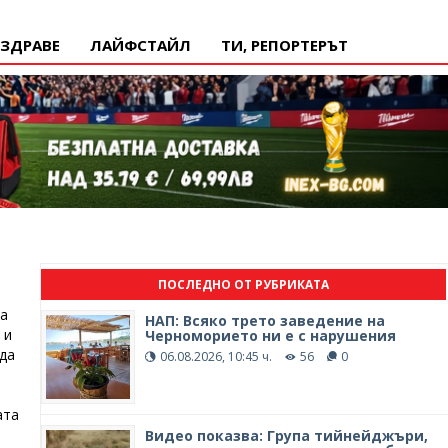
ЗДРАВЕ
ЛАЙФСТАЙЛ
ТИ, РЕПОРТЕРЪТ
ПОСЛЕДНО ОТ РУБРИКАТА
ма
НАП: Всяко трето заведение на
 и
Черноморието ни е с нарушения
да
06.08.2026, 10:45 ч.
56
0
ата
Видео показва: Група тийнейджъри,