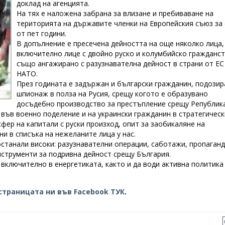
доклад на агенцията.
На тях е наложена забрана за влизане и пребиваване на
територията на държавите членки на Европейския съюз за 
от пет години.
В допълнение е пресечена дейността на още няколко лица,
включително лице с двойно руско и колумбийско гражданст
също ангажирано с разузнавателна дейност в страни от ЕС
НАТО.
През годината е задържан и български гражданин, подозир
шпионаж в полза на Русия, срещу когото е образувано
досъдебно производство за престъпление срещу Република
във военно поделение и на украински гражданин в стратегическ
фер на капитали с руски произход, опит за заобикаляне на
и в списъка на нежеланите лица у нас.
останали високи: разузнавателни операции, саботажи, пропаганд
струменти за подривна дейност срещу България.
включително в енергетиката, както и да води активна политика
страницата ни във Facebook ТУК
.