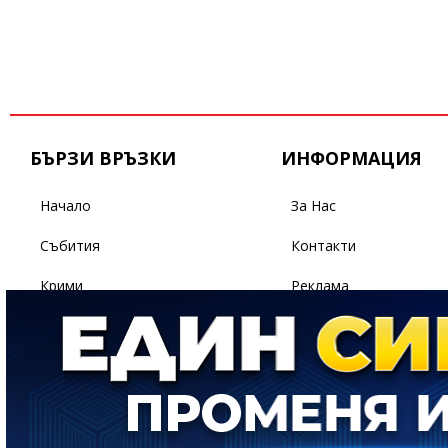
БЪРЗИ ВРЪЗКИ
ИНФОРМАЦИЯ
Начало
За Нас
Събития
Контакти
Крими
Реклама
Бизнес
Условия За Ползване
Политика
Поверителност
Спорт
Светът